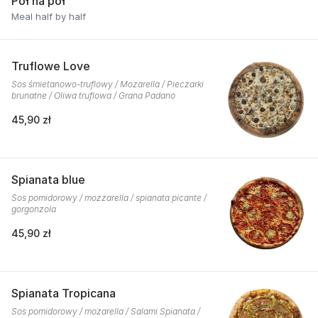
Pół na pół
Meal half by half
Truflowe Love
Sos śmietanowo-truflowy / Mozarella / Pieczarki
brunatne / Oliwa truflowa / Grana Padano
45,90 zł
Spianata blue
Sos pomidorowy / mozzarella / spianata picante /
gorgonzola
45,90 zł
Spianata Tropicana
Sos pomidorowy / mozarella / Salami Spianata /