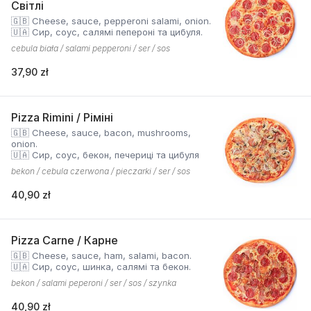
Світлі
🇬🇧 Cheese, sauce, pepperoni salami, onion.
🇺🇦 Сир, соус, салямі пепероні та цибуля.
cebula biała / salami pepperoni / ser / sos
37,90 zł
Pizza Rimini / Ріміні
🇬🇧 Cheese, sauce, bacon, mushrooms,
onion.
🇺🇦 Сир, соус, бекон, печериці та цибуля
bekon / cebula czerwona / pieczarki / ser / sos
40,90 zł
Pizza Carne / Карне
🇬🇧 Cheese, sauce, ham, salami, bacon.
🇺🇦 Сир, соус, шинка, салямі та бекон.
bekon / salami peperoni / ser / sos / szynka
40,90 zł