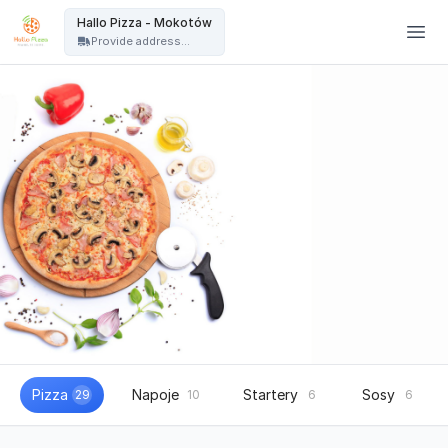
Hallo Pizza Warszawa - Hallo Pizza - Mokotów
Hallo Pizza - Mokotów
Provide address...
Pizza
Napoje
Startery
Sosy
29
10
6
6