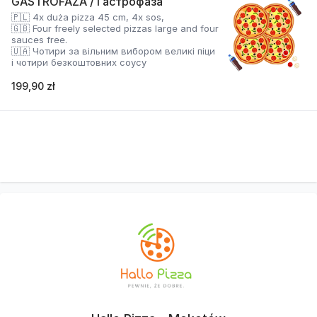
GASTROFAZA / Гастрофаза
🇵🇱 4x duża pizza 45 cm, 4x sos,
🇬🇧 Four freely selected pizzas large and four
sauces free.
🇺🇦 Чотири за вільним вибором великі піци
і чотири безкоштовних соусу
199,90 zł