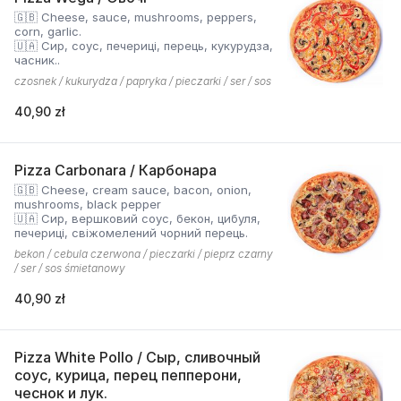
🇬🇧 Cheese, sauce, mushrooms, peppers,
corn, garlic.
🇺🇦 Сир, соус, печериці, перець, кукурудза,
часник..
czosnek / kukurydza / papryka / pieczarki / ser / sos
40,90 zł
Pizza Carbonara / Карбонара
🇬🇧 Cheese, cream sauce, bacon, onion,
mushrooms, black pepper
🇺🇦 Сир, вершковий соус, бекон, цибуля,
печериці, свіжомелений чорний перець.
bekon / cebula czerwona / pieczarki / pieprz czarny
/ ser / sos śmietanowy
40,90 zł
Pizza White Pollo / Сыр, сливочный
соус, курица, перец пепперони,
чеснок и лук.