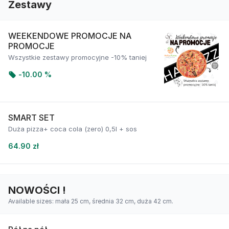
Zestawy
WEEKENDOWE PROMOCJE NA
PROMOCJE
Wszystkie zestawy promocyjne -10% taniej
-
10.00 %
SMART SET
Duża pizza+ coca cola (zero) 0,5l + sos
64.90 zł
NOWOŚCI !
Available sizes: mała 25 cm, średnia 32 cm, duża 42 cm.