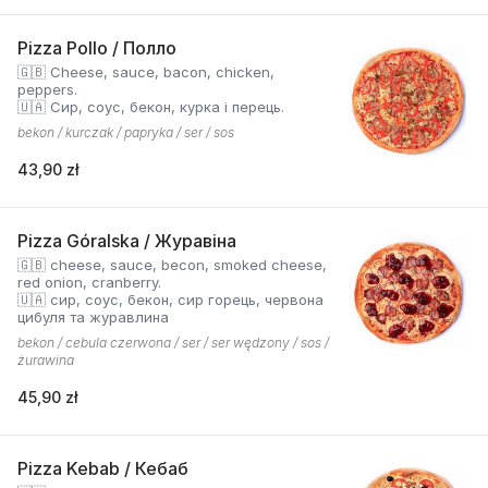
Pizza Pollo / Полло
🇬🇧 Cheese, sauce, bacon, chicken,
peppers.
🇺🇦 Сир, соус, бекон, курка і перець.
bekon / kurczak / papryka / ser / sos
43,90 zł
Pizza Góralska / Журавіна
🇬🇧 cheese, sauce, becon, smoked cheese,
red onion, cranberry.
🇺🇦 сир, соус, бекон, сир горець, червона
цибуля та журавлина
bekon / cebula czerwona / ser / ser wędzony / sos /
żurawina
45,90 zł
Pizza Kebab / Кебаб