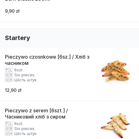
9,90 zł
Startery
Pieczywo czosnkowe [6sz.] / Хліб з
часником
🇵🇱 6szt.
🇬🇧 Six pieces.
🇺🇦 Шість штук
12,90 zł
Pieczywo z serem [6szt.] /
Часниковий хліб з сиром
🇵🇱 6szt.
🇬🇧 Six pieces.
🇺🇦 Шість штук