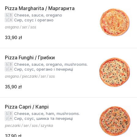
Pizza Margharita / Маргарита
🇬🇧 Cheese, sauce, oregano
🇺🇦 Сир, соус і орегано
oregano / ser / sos
33,90 zł
Pizza Funghi / Грибки
🇬🇧 Cheese, sauce, oregano, mushrooms.
🇺🇦 Сир, соус, орегано і печериці
oregano / pieczarki / ser / sos
35,90 zł
Pizza Capri / Капрі
🇬🇧 Cheese, sauce, ham, mushrooms.
🇺🇦 Сир, соус, шинка та печериці
pieczarki / ser / sos / szynka
37,90 zł