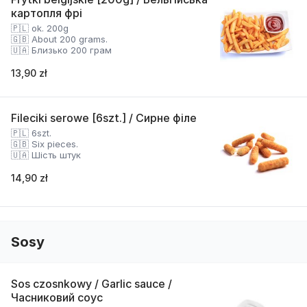
картопля фрі
🇵🇱 ok. 200g
🇬🇧 About 200 grams.
🇺🇦 Близько 200 грам
13,90 zł
Fileciki serowe [6szt.] / Сирне філе
🇵🇱 6szt.
🇬🇧 Six pieces.
🇺🇦 Шість штук
14,90 zł
Sosy
Sos czosnkowy / Garlic sauce /
Часниковий соус