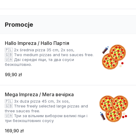
Promocje
Hallo Impreza / Hallo Партія
🇵🇱 2x średnia pizza 35 cm, 2x sos,
🇬🇧 Two medium pizzas and two sauces free.
🇺🇦 Дві середні піци, та два соуси
безкоштовно.
99,90 zł
Mega Impreza / Мега вечірка
🇵🇱 3x duża pizza 45 cm, 3x sos,
🇬🇧 Three freely selected large pizzas and
three sauces free.
🇺🇦 Три за вільним вибором великі піци і
три безкоштовних соусу
169,90 zł