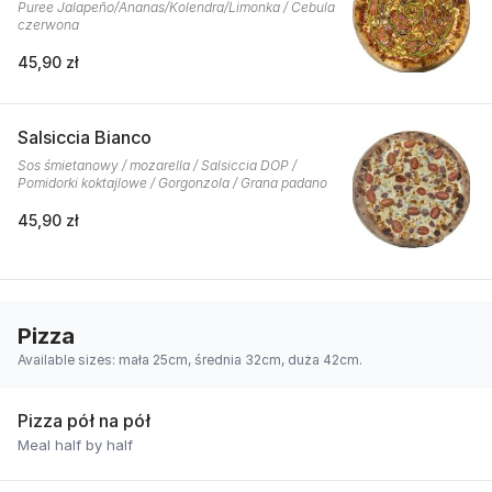
Puree Jalapeño/Ananas/Kolendra/Limonka / Cebula
czerwona
45,90 zł
Salsiccia Bianco
Sos śmietanowy / mozarella / Salsiccia DOP /
Pomidorki koktajlowe / Gorgonzola / Grana padano
45,90 zł
Pizza
Available sizes: mała 25cm, średnia 32cm, duża 42cm.
Pizza pół na pół
Meal half by half