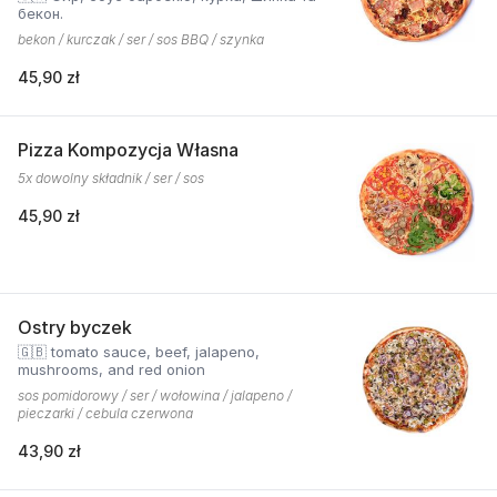
бекон.
bekon / kurczak / ser / sos BBQ / szynka
45,90 zł
Pizza Kompozycja Własna
5x dowolny składnik / ser / sos
45,90 zł
Ostry byczek
🇬🇧 tomato sauce, beef, jalapeno,
mushrooms, and red onion
sos pomidorowy / ser / wołowina / jalapeno /
pieczarki / cebula czerwona
43,90 zł