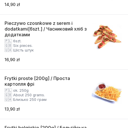
14,90 zł
Pieczywo czosnkowe z serem i
dodatkami[6szt.] / Часниковий хліб з
додатками
🇵🇱 6szt.
🇬🇧 Six pieces.
🇺🇦 Шість штук
16,90 zł
Frytki proste [200g] / Проста
картопля фрі
🇵🇱 ok. 250g
🇬🇧 About 250 grams.
🇺🇦 Близько 250 грам
13,90 zł
Frytki belgijskie [200g] / Бельгійська