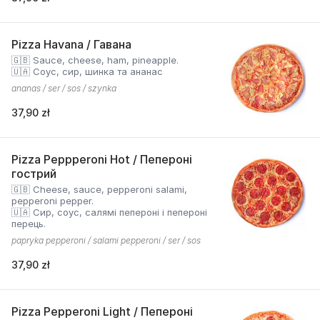
Pizza Havana / Гавана
🇬🇧 Sauce, cheese, ham, pineapple.
🇺🇦 Соус, сир, шинка та ананас
ananas / ser / sos / szynka
37,90 zł
Pizza Peppperoni Hot / Пепероні
гострий
🇬🇧 Cheese, sauce, pepperoni salami,
pepperoni pepper.
🇺🇦 Сир, соус, салямі пепероні і пепероні
перець.
papryka pepperoni / salami pepperoni / ser / sos
37,90 zł
Pizza Pepperoni Light / Пепероні