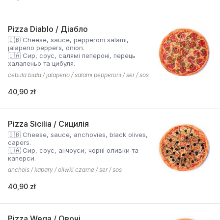
Pizza Diablo / Діабло
🇬🇧 Cheese, sauce, pepperoni salami,
jalapeno peppers, onion.
🇺🇦 Сир, соус, салямі пепероні, перець
халапеньо та цибуля.
cebula biała / jalapeno / salami pepperoni / ser / sos
40,90 zł
Pizza Sicilia / Сицилія
🇬🇧 Cheese, sauce, anchovies, black olives,
capers.
🇺🇦 Сир, соус, анчоуси, чорні оливки та
каперси.
anchois / kapary / oliwki czarne / ser / sos
40,90 zł
Pizza Wega / Овочі