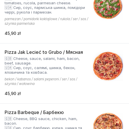
tomatoes, rucola, parmesan cheese.
🇺🇦 Сир, соус, пармська шинка, помідори
черрі, рукола і пармезан.
parmezan / pomidorki koktajlowe / rukola / ser / sos /
szynka parmeńska
45,90 zł
Pizza Jak Lecieć to Grubo / Мясная
🇬🇧 Cheese, sauce, salami, ham, bacon,
beef, sausage.
🇺🇦 Сир, соус, салямі, шинка, бекон,
яловичина та ковбаса.
bekon / kabanos / salami peperoni / ser / sos /
szynka / wołowina
45,90 zł
Pizza Barbeque / Барбекю
🇬🇧 Cheese, BBQ sauce, chicken, ham,
bacon.
🇺🇦 Сир, соус барбекю, курка, шинка та