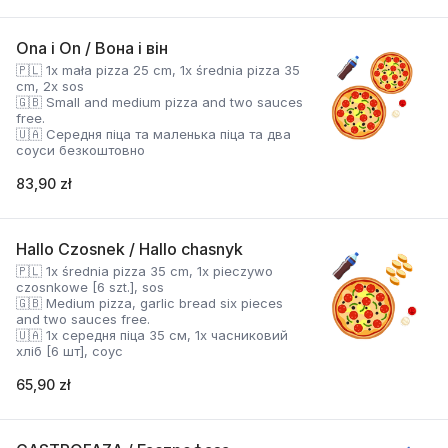
Ona i On / Вона і він
🇵🇱 1x mała pizza 25 cm, 1x średnia pizza 35
cm, 2x sos
🇬🇧 Small and medium pizza and two sauces
free.
🇺🇦 Середня піца та маленька піца та два
соуси безкоштовно
83,90 zł
Hallo Czosnek / Hallo chasnyk
🇵🇱 1x średnia pizza 35 cm, 1x pieczywo
czosnkowe [6 szt.], sos
🇬🇧 Medium pizza, garlic bread six pieces
and two sauces free.
🇺🇦 1x середня піца 35 см, 1x часниковий
хліб [6 шт], соус
65,90 zł