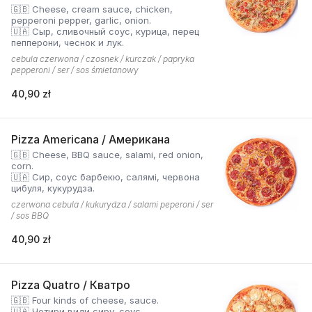
🇬🇧 Cheese, cream sauce, chicken,
pepperoni pepper, garlic, onion.
🇺🇦 Сыр, сливочный соус, курица, перец
пепперони, чеснок и лук.
cebula czerwona / czosnek / kurczak / papryka
pepperoni / ser / sos śmietanowy
40,90 zł
Pizza Americana / Американа
🇬🇧 Cheese, BBQ sauce, salami, red onion,
corn.
🇺🇦 Сир, соус барбекю, салямі, червона
цибуля, кукурудза.
czerwona cebula / kukurydza / salami peperoni / ser
/ sos BBQ
40,90 zł
Pizza Quatro / Кватро
🇬🇧 Four kinds of cheese, sauce.
🇺🇦 Чотири види сиру, соус.