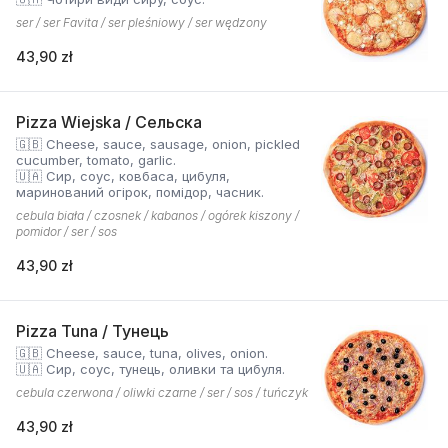
ser / ser Favita / ser pleśniowy / ser wędzony
43,90 zł
Pizza Wiejska / Сельска
🇬🇧 Cheese, sauce, sausage, onion, pickled
cucumber, tomato, garlic.
🇺🇦 Сир, соус, ковбаса, цибуля,
маринований огірок, помідор, часник.
cebula biała / czosnek / kabanos / ogórek kiszony /
pomidor / ser / sos
43,90 zł
Pizza Tuna / Тунець
🇬🇧 Cheese, sauce, tuna, olives, onion.
🇺🇦 Сир, соус, тунець, оливки та цибуля.
cebula czerwona / oliwki czarne / ser / sos / tuńczyk
43,90 zł