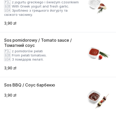
🇵🇱 z jogurtu greckiego i świeżym czosnkiem
🇬🇧 With Greek yogurt and fresh garlic.
🇺🇦 Зроблено з грецького йогурту та
свіжого часнику.
3,90 zł
Sos pomidorowy / Tomato sauce /
Томатний соус
🇵🇱 z pomidorów pelati
🇬🇧 From pelati tomatoes.
🇺🇦 З помідорів пелаті.
3,90 zł
Sos BBQ / Соус барбекю
3,90 zł