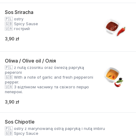
Sos Sriracha
🇵🇱 ostry
🇬🇧 Spicy Sause
🇺🇦 гострий
3,90 zł
Oliwa / Olive oil / Олія
🇵🇱 z nutą czosnku oraz świeżą papryką
peperoni
🇬🇧 With a note of garlic and fresh pepperoni
pepper.
🇺🇦 З відтінком часнику та свіжого перцю
пепероні.
3,90 zł
Sos Chipotle
🇵🇱 ostry z marynowaną ostrą papryką i nutą imbiru
🇬🇧 Spicy Sauce