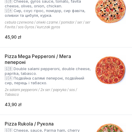
🇬🇧 Cheese, gyros sauce, tomato, favita
cheese, olives, onion, chicken.
🇺🇦 Сир, соус гірос, помідор, сир фавіта,
оливки та цибуля, курка.
cebula czerwona / oliwki czarne / pomidor / ser / ser
Favita / sos Gyros / kurczak gyros
45,90 zł
Pizza Mega Pepperoni / Мега
пепероні
🇬🇧 Double salami pepperoni, double cheese,
paprika, tabasco.
🇺🇦 Подвійна салямі пепероні, подвійний
сир, перець і табаско.
2x salami pepperoni / 2x ser / papryka / sos /
Tabasco
43,90 zł
Pizza Rukola / Рукола
🇬🇧 Cheese, sauce, Parma ham, cherry