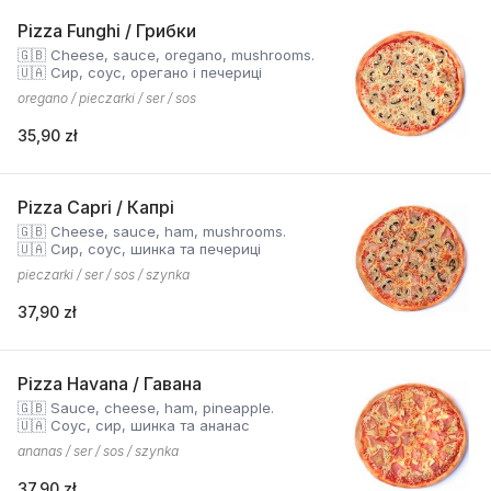
Pizza Funghi / Грибки
🇬🇧 Cheese, sauce, oregano, mushrooms.
🇺🇦 Сир, соус, орегано і печериці
oregano / pieczarki / ser / sos
35,90 zł
Pizza Capri / Капрі
🇬🇧 Cheese, sauce, ham, mushrooms.
🇺🇦 Сир, соус, шинка та печериці
pieczarki / ser / sos / szynka
37,90 zł
Pizza Havana / Гавана
🇬🇧 Sauce, cheese, ham, pineapple.
🇺🇦 Соус, сир, шинка та ананас
ananas / ser / sos / szynka
37,90 zł