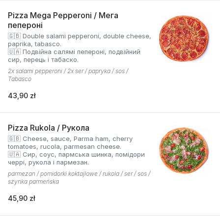
Pizza Mega Pepperoni / Мега
пепероні
🇬🇧 Double salami pepperoni, double cheese,
paprika, tabasco.
🇺🇦 Подвійна салямі пепероні, подвійний
сир, перець і табаско.
2x salami pepperoni / 2x ser / papryka / sos /
Tabasco
43,90 zł
Pizza Rukola / Рукола
🇬🇧 Cheese, sauce, Parma ham, cherry
tomatoes, rucola, parmesan cheese.
🇺🇦 Сир, соус, пармська шинка, помідори
черрі, рукола і пармезан.
parmezan / pomidorki koktajlowe / rukola / ser / sos /
szynka parmeńska
45,90 zł