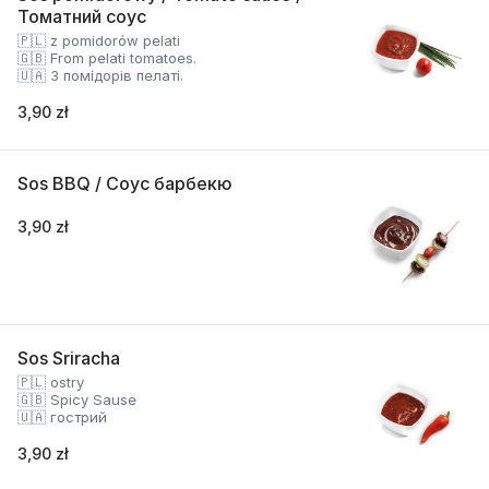
Томатний соус
🇵🇱 z pomidorów pelati
🇬🇧 From pelati tomatoes.
🇺🇦 З помідорів пелаті.
3,90 zł
Sos BBQ / Соус барбекю
3,90 zł
Sos Sriracha
🇵🇱 ostry
🇬🇧 Spicy Sause
🇺🇦 гострий
3,90 zł