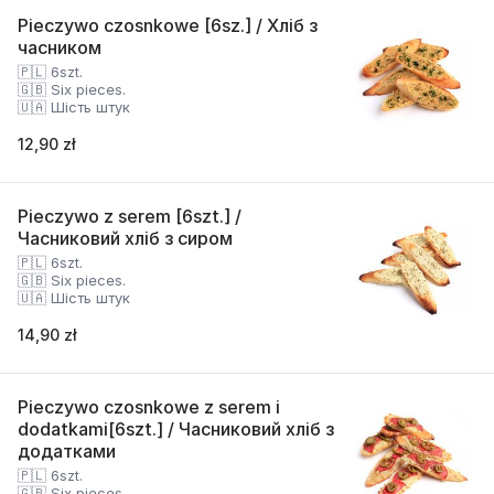
Pieczywo czosnkowe [6sz.] / Хліб з
часником
🇵🇱 6szt.
🇬🇧 Six pieces.
🇺🇦 Шість штук
12,90 zł
Pieczywo z serem [6szt.] /
Часниковий хліб з сиром
🇵🇱 6szt.
🇬🇧 Six pieces.
🇺🇦 Шість штук
14,90 zł
Pieczywo czosnkowe z serem i
dodatkami[6szt.] / Часниковий хліб з
додатками
🇵🇱 6szt.
🇬🇧 Six pieces.