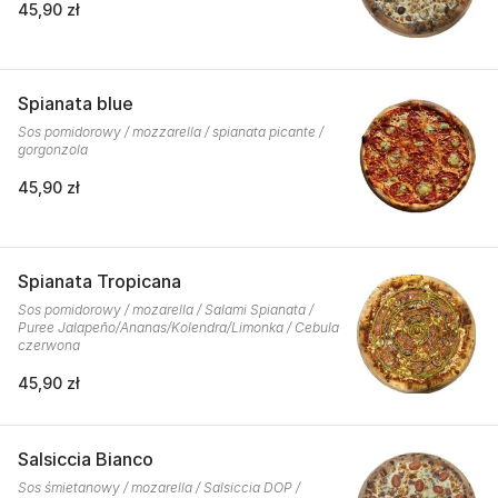
45,90 zł
Spianata blue
Sos pomidorowy / mozzarella / spianata picante /
gorgonzola
45,90 zł
Spianata Tropicana
Sos pomidorowy / mozarella / Salami Spianata /
Puree Jalapeño/Ananas/Kolendra/Limonka / Cebula
czerwona
45,90 zł
Salsiccia Bianco
Sos śmietanowy / mozarella / Salsiccia DOP /