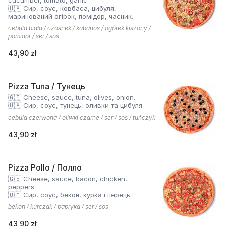
cucumber, tomato, garlic.
🇺🇦 Сир, соус, ковбаса, цибуля,
маринований огірок, помідор, часник.
cebula biała / czosnek / kabanos / ogórek kiszony /
pomidor / ser / sos
43,90 zł
Pizza Tuna / Тунець
🇬🇧 Cheese, sauce, tuna, olives, onion.
🇺🇦 Сир, соус, тунець, оливки та цибуля.
cebula czerwona / oliwki czarne / ser / sos / tuńczyk
43,90 zł
Pizza Pollo / Полло
🇬🇧 Cheese, sauce, bacon, chicken,
peppers.
🇺🇦 Сир, соус, бекон, курка і перець.
bekon / kurczak / papryka / ser / sos
43,90 zł