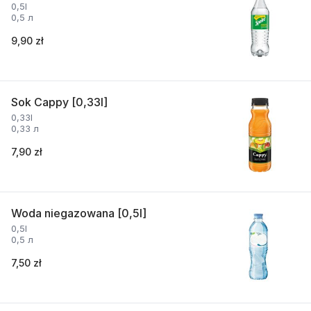
0,5l
0,5 л
9,90 zł
Sok Cappy [0,33l]
0,33l
0,33 л
7,90 zł
Woda niegazowana [0,5l]
0,5l
0,5 л
7,50 zł