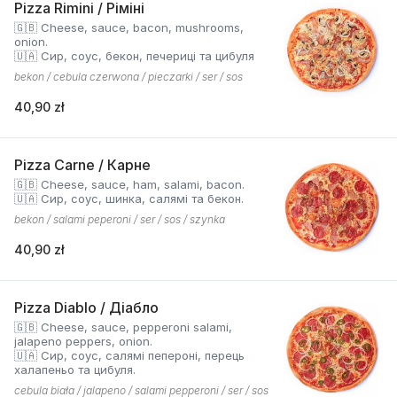
Pizza Rimini / Ріміні
🇬🇧 Cheese, sauce, bacon, mushrooms,
onion.
🇺🇦 Сир, соус, бекон, печериці та цибуля
bekon / cebula czerwona / pieczarki / ser / sos
40,90 zł
Pizza Carne / Карне
🇬🇧 Cheese, sauce, ham, salami, bacon.
🇺🇦 Сир, соус, шинка, салямі та бекон.
bekon / salami peperoni / ser / sos / szynka
40,90 zł
Pizza Diablo / Діабло
🇬🇧 Cheese, sauce, pepperoni salami,
jalapeno peppers, onion.
🇺🇦 Сир, соус, салямі пепероні, перець
халапеньо та цибуля.
cebula biała / jalapeno / salami pepperoni / ser / sos