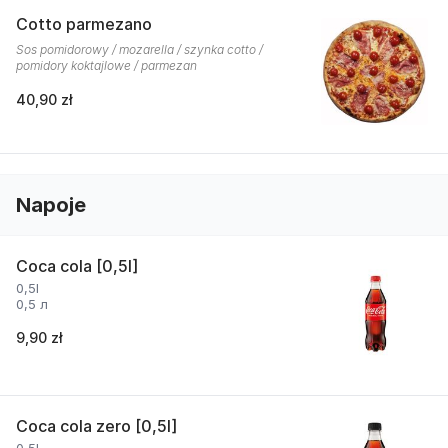
Cotto parmezano
Sos pomidorowy / mozarella / szynka cotto /
pomidory koktajlowe / parmezan
40,90 zł
Napoje
Coca cola [0,5l]
0,5l
0,5 л
9,90 zł
Coca cola zero [0,5l]