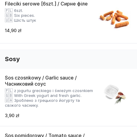
Fileciki serowe [6szt.] / Сирне філе
🇵🇱 6szt.
🇬🇧 Six pieces.
🇺🇦 Шість штук
14,90 zł
Sosy
Sos czosnkowy / Garlic sauce /
Часниковий соус
🇵🇱 z jogurtu greckiego i świeżym czosnkiem
🇬🇧 With Greek yogurt and fresh garlic.
🇺🇦 Зроблено з грецького йогурту та
свіжого часнику.
3,90 zł
Sos pomidorowy / Tomato sauce /