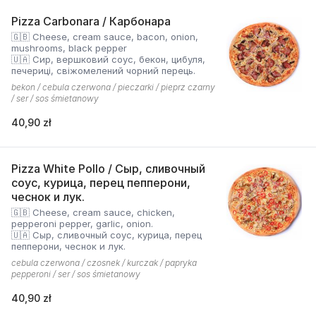
Pizza Carbonara / Карбонара
🇬🇧 Cheese, cream sauce, bacon, onion,
mushrooms, black pepper
🇺🇦 Сир, вершковий соус, бекон, цибуля,
печериці, свіжомелений чорний перець.
bekon / cebula czerwona / pieczarki / pieprz czarny
/ ser / sos śmietanowy
40,90 zł
Pizza White Pollo / Сыр, сливочный
соус, курица, перец пепперони,
чеснок и лук.
🇬🇧 Cheese, cream sauce, chicken,
pepperoni pepper, garlic, onion.
🇺🇦 Сыр, сливочный соус, курица, перец
пепперони, чеснок и лук.
cebula czerwona / czosnek / kurczak / papryka
pepperoni / ser / sos śmietanowy
40,90 zł