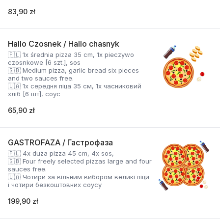
83,90 zł
Hallo Czosnek / Hallo chasnyk
🇵🇱 1x średnia pizza 35 cm, 1x pieczywo
czosnkowe [6 szt.], sos
🇬🇧 Medium pizza, garlic bread six pieces
and two sauces free.
🇺🇦 1x середня піца 35 см, 1x часниковий
хліб [6 шт], соус
65,90 zł
GASTROFAZA / Гастрофаза
🇵🇱 4x duża pizza 45 cm, 4x sos,
🇬🇧 Four freely selected pizzas large and four
sauces free.
🇺🇦 Чотири за вільним вибором великі піци
і чотири безкоштовних соусу
199,90 zł