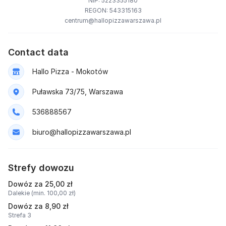
NIP: 5223355180
REGON: 543315163
centrum@hallopizzawarszawa.pl
Contact data
Hallo Pizza - Mokotów
Puławska 73/75, Warszawa
536888567
biuro@hallopizzawarszawa.pl
Strefy dowozu
Dowóz za 25,00 zł
Dalekie (min. 100,00 zł)
Dowóz za 8,90 zł
Strefa 3