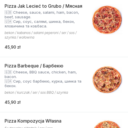
Pizza Jak Lecieć to Grubo / Мясная
🇬🇧 Cheese, sauce, salami, ham, bacon,
beef, sausage.
🇺🇦 Сир, соус, салямі, шинка, бекон,
яловичина та ковбаса.
bekon / kabanos / salami peperoni / ser / sos /
szynka / wołowina
45,90 zł
Pizza Barbeque / Барбекю
🇬🇧 Cheese, BBQ sauce, chicken, ham,
bacon.
🇺🇦 Сир, соус барбекю, курка, шинка та
бекон.
bekon / kurczak / ser / sos BBQ / szynka
45,90 zł
Pizza Kompozycja Własna