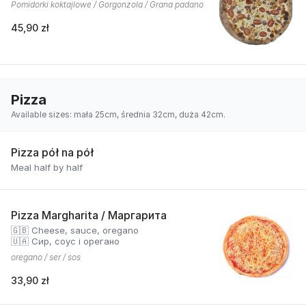
Pomidorki koktajlowe / Gorgonzola / Grana padano
45,90 zł
Pizza
Available sizes: mała 25cm, średnia 32cm, duża 42cm.
Pizza pół na pół
Meal half by half
Pizza Margharita / Маргарита
🇬🇧 Cheese, sauce, oregano
🇺🇦 Сир, соус і орегано
oregano / ser / sos
33,90 zł