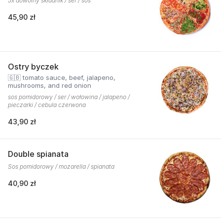
5x dowolny składnik / ser / sos
45,90 zł
Ostry byczek
🇬🇧 tomato sauce, beef, jalapeno,
mushrooms, and red onion
sos pomidorowy / ser / wołowina / jalapeno /
pieczarki / cebula czerwona
43,90 zł
Double spianata
Sos pomidorowy / mozarella / spianata
40,90 zł