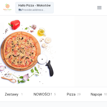
Hallo Pizza Warszawa - Hallo Pizza - Mokotów
Hallo Pizza - Mokotów
Provide address...
Zestawy
NOWOŚCI !
Pizza
Napoje
1
5
29
10