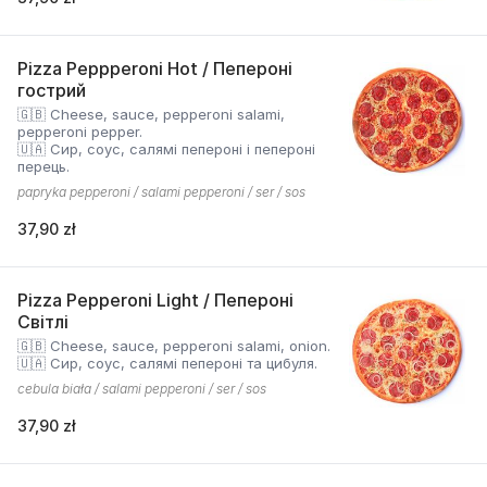
Pizza Peppperoni Hot / Пепероні
гострий
🇬🇧 Cheese, sauce, pepperoni salami,
pepperoni pepper.
🇺🇦 Сир, соус, салямі пепероні і пепероні
перець.
papryka pepperoni / salami pepperoni / ser / sos
37,90 zł
Pizza Pepperoni Light / Пепероні
Світлі
🇬🇧 Cheese, sauce, pepperoni salami, onion.
🇺🇦 Сир, соус, салямі пепероні та цибуля.
cebula biała / salami pepperoni / ser / sos
37,90 zł