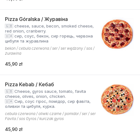
Pizza Góralska / Журавіна
🇬🇧 cheese, sauce, becon, smoked cheese,
red onion, cranberry.
🇺🇦 сир, соус, бекон, сир горець, червона
цибуля та журавлина
bekon / cebula czerwona / ser / ser wędzony / sos /
żurawina
45,90 zł
Pizza Kebab / Кебаб
🇬🇧 Cheese, gyros sauce, tomato, favita
cheese, olives, onion, chicken.
🇺🇦 Сир, соус гірос, помідор, сир фавіта,
оливки та цибуля, курка.
cebula czerwona / oliwki czarne / pomidor / ser / ser
Favita / sos Gyros / kurczak gyros
45,90 zł