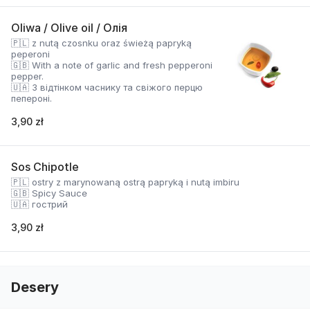
Oliwa / Olive oil / Олія
🇵🇱 z nutą czosnku oraz świeżą papryką
peperoni
🇬🇧 With a note of garlic and fresh pepperoni
pepper.
🇺🇦 З відтінком часнику та свіжого перцю
пепероні.
3,90 zł
Sos Chipotle
🇵🇱 ostry z marynowaną ostrą papryką i nutą imbiru
🇬🇧 Spicy Sauce
🇺🇦 гострий
3,90 zł
Desery