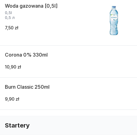
Woda gazowana [0,5l]
0,5l
0,5 л
7,50 zł
Corona 0% 330ml
10,90 zł
Burn Classic 250ml
9,90 zł
Startery