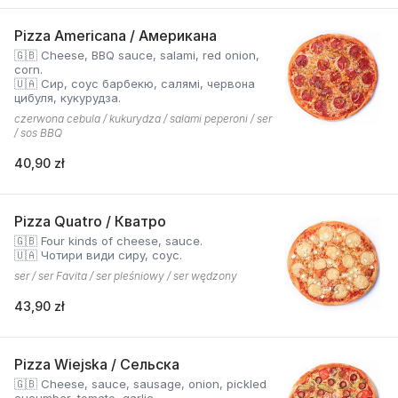
Pizza Americana / Американа
🇬🇧 Cheese, BBQ sauce, salami, red onion,
corn.
🇺🇦 Сир, соус барбекю, салямі, червона
цибуля, кукурудза.
czerwona cebula / kukurydza / salami peperoni / ser
/ sos BBQ
40,90 zł
Pizza Quatro / Кватро
🇬🇧 Four kinds of cheese, sauce.
🇺🇦 Чотири види сиру, соус.
ser / ser Favita / ser pleśniowy / ser wędzony
43,90 zł
Pizza Wiejska / Сельска
🇬🇧 Cheese, sauce, sausage, onion, pickled