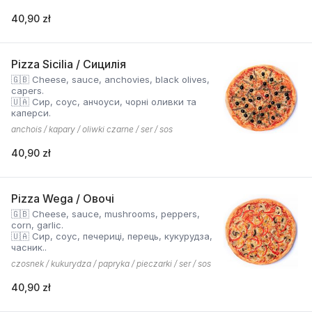
40,90 zł
Pizza Sicilia / Сицилія
🇬🇧 Cheese, sauce, anchovies, black olives,
capers.
🇺🇦 Сир, соус, анчоуси, чорні оливки та
каперси.
anchois / kapary / oliwki czarne / ser / sos
40,90 zł
Pizza Wega / Овочі
🇬🇧 Cheese, sauce, mushrooms, peppers,
corn, garlic.
🇺🇦 Сир, соус, печериці, перець, кукурудза,
часник..
czosnek / kukurydza / papryka / pieczarki / ser / sos
40,90 zł