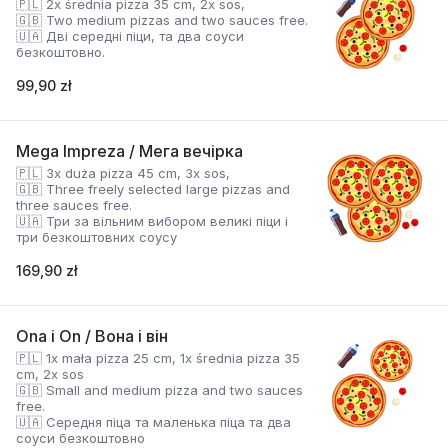
🇵🇱 2x średnia pizza 35 cm, 2x sos,
🇬🇧 Two medium pizzas and two sauces free.
🇺🇦 Дві середні піци, та два соуси
безкоштовно.
99,90 zł
Mega Impreza / Мега вечірка
🇵🇱 3x duża pizza 45 cm, 3x sos,
🇬🇧 Three freely selected large pizzas and
three sauces free.
🇺🇦 Три за вільним вибором великі піци і
три безкоштовних соусу
169,90 zł
Ona i On / Вона і він
🇵🇱 1x mała pizza 25 cm, 1x średnia pizza 35
cm, 2x sos
🇬🇧 Small and medium pizza and two sauces
free.
🇺🇦 Середня піца та маленька піца та два
соуси безкоштовно