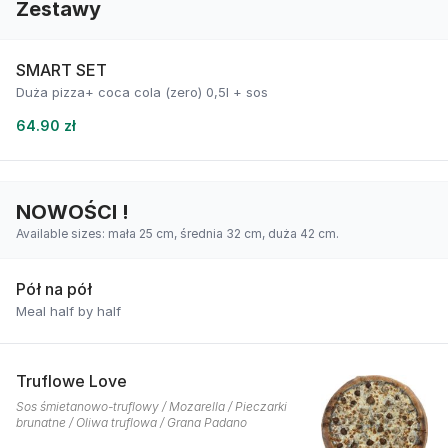
Zestawy
SMART SET
Duża pizza+ coca cola (zero) 0,5l + sos
64.90 zł
NOWOŚCI !
Available sizes: mała 25 cm, średnia 32 cm, duża 42 cm.
Pół na pół
Meal half by half
Truflowe Love
Sos śmietanowo-truflowy / Mozarella / Pieczarki
brunatne / Oliwa truflowa / Grana Padano