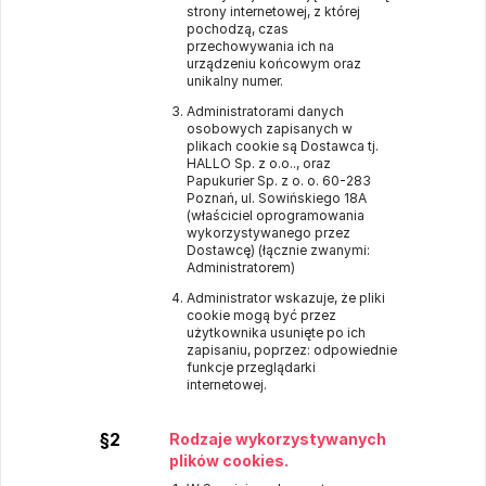
strony internetowej, z której
pochodzą, czas
przechowywania ich na
urządzeniu końcowym oraz
unikalny numer.
Administratorami danych
osobowych zapisanych w
plikach cookie są Dostawca tj.
HALLO Sp. z o.o.., oraz
Papukurier Sp. z o. o. 60-283
Poznań, ul. Sowińskiego 18A
(właściciel oprogramowania
wykorzystywanego przez
Dostawcę) (łącznie zwanymi:
Administratorem)
Administrator wskazuje, że pliki
cookie mogą być przez
użytkownika usunięte po ich
zapisaniu, poprzez: odpowiednie
funkcje przeglądarki
internetowej.
§2
Rodzaje wykorzystywanych
plików cookies.