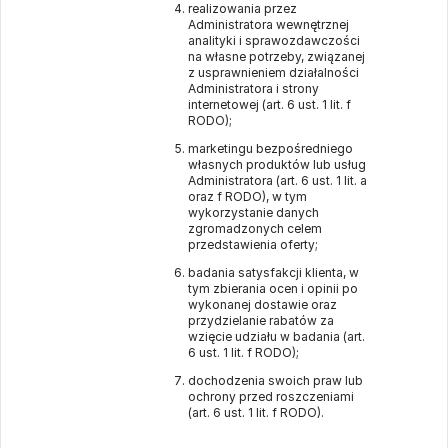
realizowania przez
Administratora wewnętrznej
analityki i sprawozdawczości
na własne potrzeby, związanej
z usprawnieniem działalności
Administratora i strony
internetowej (art. 6 ust. 1 lit. f
RODO);
marketingu bezpośredniego
własnych produktów lub usług
Administratora (art. 6 ust. 1 lit. a
oraz f RODO), w tym
wykorzystanie danych
zgromadzonych celem
przedstawienia oferty;
badania satysfakcji klienta, w
tym zbierania ocen i opinii po
wykonanej dostawie oraz
przydzielanie rabatów za
wzięcie udziału w badania (art.
6 ust. 1 lit. f RODO);
dochodzenia swoich praw lub
ochrony przed roszczeniami
(art. 6 ust. 1 lit. f RODO).