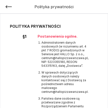
Polityka prywatności
POLITYKA PRYWATNOŚCI
§1
Postanowienia ogólne.
Administratorem danych
osobowych (w rozumieniu art. 4
pkt 7 RODO) gromadzonych w
Serwisie jest HALLO Sp. z o.o.,
centrum@hallopizzawarszawa.pl,
NIP: 5223355180, REGON:
543315163, dalej „Dostawca”.
W sprawach dotyczących
danych osobowych należy
kontaktować się z Dostawcą za
pośrednictwem adresu
mailowego
centrum@hallopizzawarszawa.pl.
Państwa dane osobowe są
przetwarzane zgodnie z
Rozporządzeniem Parlamentu