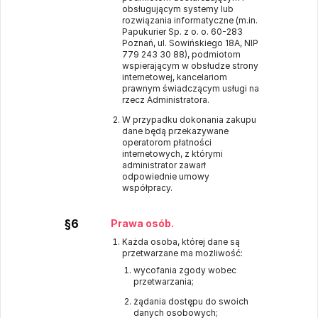
obsługującym systemy lub
rozwiązania informatyczne (m.in.
Papukurier Sp. z o. o. 60-283
Poznań, ul. Sowińskiego 18A, NIP
779 243 30 88), podmiotom
wspierającym w obsłudze strony
internetowej, kancelariom
prawnym świadczącym usługi na
rzecz Administratora.
W przypadku dokonania zakupu
dane będą przekazywane
operatorom płatności
internetowych, z którymi
administrator zawarł
odpowiednie umowy
współpracy.
§6
Prawa osób.
Każda osoba, której dane są
przetwarzane ma możliwość:
wycofania zgody wobec
przetwarzania;
żądania dostępu do swoich
danych osobowych;