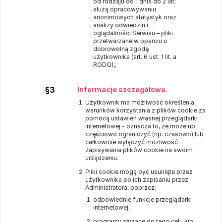
od rodzaju od 1 dnia do 2 lat;
służą opracowywaniu
anonimowych statystyk oraz
analizy odwiedzin i
oglądalności Serwisu – pliki
przetwarzane w oparciu o
dobrowolną zgodę
użytkownika (art. 6 ust. 1 lit. a
RODO),;
§3
Informacje szczegółowe.
Użytkownik ma możliwość określenia
warunków korzystania z plików cookie za
pomocą ustawień własnej przeglądarki
internetowej - oznacza to, że może np.
częściowo ograniczyć (np. czasowo) lub
całkowicie wyłączyć możliwość
zapisywania plików cookie na swoim
urządzeniu.
Pliki cookie mogą być usunięte przez
użytkownika po ich zapisaniu przez
Administratora, poprzez:
odpowiednie funkcje przeglądarki
internetowej,
programy służące do tego celu lub