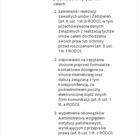
celach:
zawierania i realizacji
zawartych umów i Zamówień
(art. 6 ust. 1 lit. b RODO), w tym
przechowywanie danych
związanych z realizacją tychże
umów celem dochodzenia
swoich praw lub ochrony
przed roszczeniami (art. 6 ust.
1 lit. f RODO);
odpowiedzi na zapytania
złożone poprzez formularze
kontaktowe dostępne na
stronie internetowej oraz
dalszą związaną z tym
korespondencją, za
pośrednictwem poczty
elektronicznej bądź innych
form komunikacji (art. 6 ust. 1
lit. a RODO);
wypełnienia obowiązków
Administratora względem
instytucji państwowych,
wynikających z przepisów
prawa (art. 6 ust. 1 lit. c RODO);