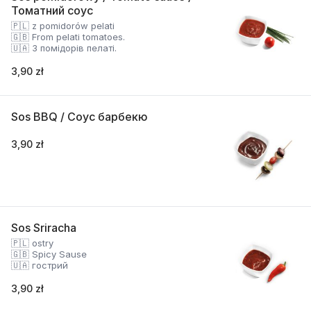
Томатний соус
🇵🇱 z pomidorów pelati
🇬🇧 From pelati tomatoes.
🇺🇦 З помідорів пелаті.
3,90 zł
Sos BBQ / Соус барбекю
3,90 zł
Sos Sriracha
🇵🇱 ostry
🇬🇧 Spicy Sause
🇺🇦 гострий
3,90 zł