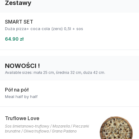
Zestawy
SMART SET
Duża pizza+ coca cola (zero) 0,5l + sos
64.90 zł
NOWOŚCI !
Available sizes: mała 25 cm, średnia 32 cm, duża 42 cm.
Pół na pół
Meal half by half
Truflowe Love
Sos śmietanowo-truflowy / Mozarella / Pieczarki
brunatne / Oliwa truflowa / Grana Padano