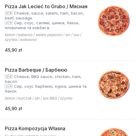
Pizza Jak Lecieć to Grubo / Мясная
🇬🇧 Cheese, sauce, salami, ham, bacon,
beef, sausage.
🇺🇦 Сир, соус, салямі, шинка, бекон,
яловичина та ковбаса.
bekon / kabanos / salami peperoni / ser / sos /
szynka / wołowina
45,90 zł
Pizza Barbeque / Барбекю
🇬🇧 Cheese, BBQ sauce, chicken, ham,
bacon.
🇺🇦 Сир, соус барбекю, курка, шинка та
бекон.
bekon / kurczak / ser / sos BBQ / szynka
45,90 zł
Pizza Kompozycja Własna