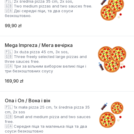
🇵🇱 2x średnia pizza 35 cm, 2x sos,
🇬🇧 Two medium pizzas and two sauces free.
🇺🇦 Дві середні піци, та два соуси
безкоштовно.
99,90 zł
Mega Impreza / Мега вечірка
🇵🇱 3x duża pizza 45 cm, 3x sos,
🇬🇧 Three freely selected large pizzas and
three sauces free.
🇺🇦 Три за вільним вибором великі піци і
три безкоштовних соусу
169,90 zł
Ona i On / Вона і він
🇵🇱 1x mała pizza 25 cm, 1x średnia pizza 35
cm, 2x sos
🇬🇧 Small and medium pizza and two sauces
free.
🇺🇦 Середня піца та маленька піца та два
соуси безкоштовно