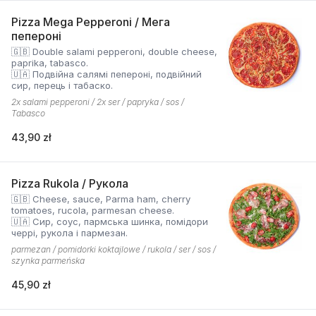
Pizza Mega Pepperoni / Мега
пепероні
🇬🇧 Double salami pepperoni, double cheese,
paprika, tabasco.
🇺🇦 Подвійна салямі пепероні, подвійний
сир, перець і табаско.
2x salami pepperoni / 2x ser / papryka / sos /
Tabasco
43,90 zł
Pizza Rukola / Рукола
🇬🇧 Cheese, sauce, Parma ham, cherry
tomatoes, rucola, parmesan cheese.
🇺🇦 Сир, соус, пармська шинка, помідори
черрі, рукола і пармезан.
parmezan / pomidorki koktajlowe / rukola / ser / sos /
szynka parmeńska
45,90 zł