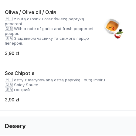
Oliwa / Olive oil / Олія
🇵🇱 z nutą czosnku oraz świeżą papryką
peperoni
🇬🇧 With a note of garlic and fresh pepperoni
pepper.
🇺🇦 З відтінком часнику та свіжого перцю
пепероні.
3,90 zł
Sos Chipotle
🇵🇱 ostry z marynowaną ostrą papryką i nutą imbiru
🇬🇧 Spicy Sauce
🇺🇦 гострий
3,90 zł
Desery