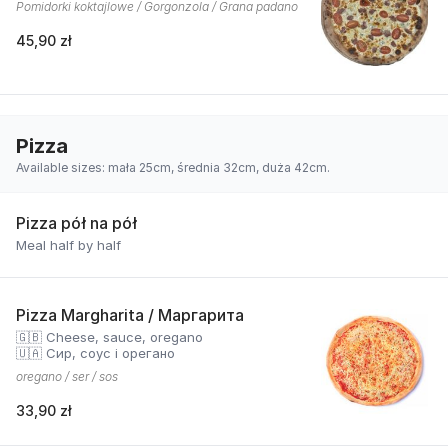
Pomidorki koktajlowe / Gorgonzola / Grana padano
45,90 zł
Pizza
Available sizes: mała 25cm, średnia 32cm, duża 42cm.
Pizza pół na pół
Meal half by half
Pizza Margharita / Маргарита
🇬🇧 Cheese, sauce, oregano
🇺🇦 Сир, соус і орегано
oregano / ser / sos
33,90 zł