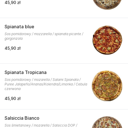
45,90 zł
Spianata blue
Sos pomidorowy / mozzarella / spianata picante /
gorgonzola
45,90 zł
Spianata Tropicana
Sos pomidorowy / mozarella / Salami Spianata /
Puree Jalapeño/Ananas/Kolendra/Limonka / Cebula
czerwona
45,90 zł
Salsiccia Bianco
Sos śmietanowy / mozarella / Salsiccia DOP /