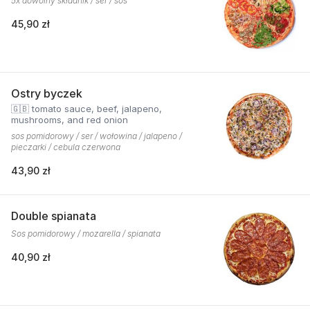
5x dowolny składnik / ser / sos
45,90 zł
Ostry byczek
🇬🇧 tomato sauce, beef, jalapeno,
mushrooms, and red onion
sos pomidorowy / ser / wołowina / jalapeno /
pieczarki / cebula czerwona
43,90 zł
Double spianata
Sos pomidorowy / mozarella / spianata
40,90 zł