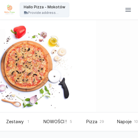
Hallo Pizza Warszawa - Hallo Pizza - Mokotów
Hallo Pizza - Mokotów
Provide address...
Zestawy
NOWOŚCI !
Pizza
Napoje
1
5
29
10