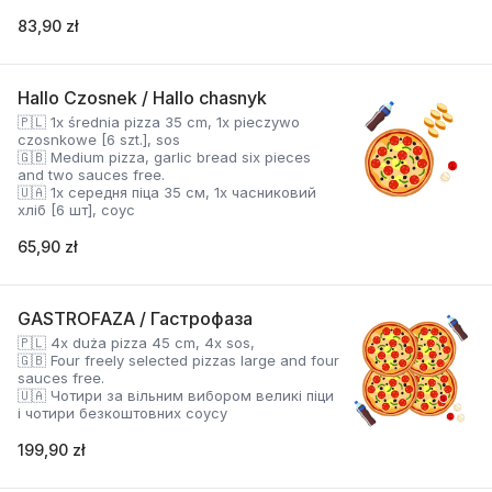
83,90 zł
Hallo Czosnek / Hallo chasnyk
🇵🇱 1x średnia pizza 35 cm, 1x pieczywo
czosnkowe [6 szt.], sos
🇬🇧 Medium pizza, garlic bread six pieces
and two sauces free.
🇺🇦 1x середня піца 35 см, 1x часниковий
хліб [6 шт], соус
65,90 zł
GASTROFAZA / Гастрофаза
🇵🇱 4x duża pizza 45 cm, 4x sos,
🇬🇧 Four freely selected pizzas large and four
sauces free.
🇺🇦 Чотири за вільним вибором великі піци
і чотири безкоштовних соусу
199,90 zł