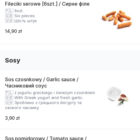
Fileciki serowe [6szt.] / Сирне філе
🇵🇱 6szt.
🇬🇧 Six pieces.
🇺🇦 Шість штук
14,90 zł
Sosy
Sos czosnkowy / Garlic sauce /
Часниковий соус
🇵🇱 z jogurtu greckiego i świeżym czosnkiem
🇬🇧 With Greek yogurt and fresh garlic.
🇺🇦 Зроблено з грецького йогурту та
свіжого часнику.
3,90 zł
Sos pomidorowy / Tomato sauce /