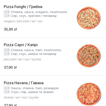
Pizza Funghi / Грибки
🇬🇧 Cheese, sauce, oregano, mushrooms.
🇺🇦 Сир, соус, орегано і печериці
oregano / pieczarki / ser / sos
35,90 zł
Pizza Capri / Капрі
🇬🇧 Cheese, sauce, ham, mushrooms.
🇺🇦 Сир, соус, шинка та печериці
pieczarki / ser / sos / szynka
37,90 zł
Pizza Havana / Гавана
🇬🇧 Sauce, cheese, ham, pineapple.
🇺🇦 Соус, сир, шинка та ананас
ananas / ser / sos / szynka
37,90 zł