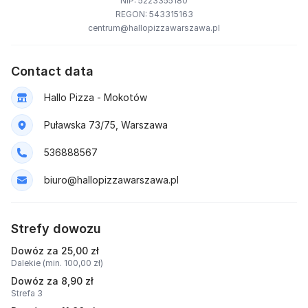
NIP: 5223355180
REGON: 543315163
centrum@hallopizzawarszawa.pl
Contact data
Hallo Pizza - Mokotów
Puławska 73/75, Warszawa
536888567
biuro@hallopizzawarszawa.pl
Strefy dowozu
Dowóz za 25,00 zł
Dalekie (min. 100,00 zł)
Dowóz za 8,90 zł
Strefa 3