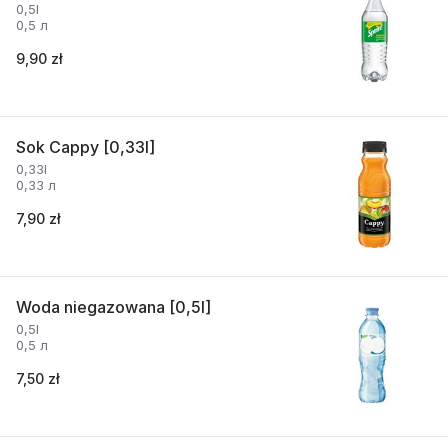
0,5l
0,5 л
9,90 zł
Sok Cappy [0,33l]
0,33l
0,33 л
7,90 zł
Woda niegazowana [0,5l]
0,5l
0,5 л
7,50 zł