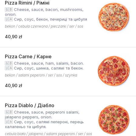
Pizza Rimini / Ріміні
🇬🇧 Cheese, sauce, bacon, mushrooms,
onion.
🇺🇦 Сир, соус, бекон, печериці та цибуля
bekon / cebula czerwona / pieczarki / ser / sos
40,90 zł
Pizza Carne / Карне
🇬🇧 Cheese, sauce, ham, salami, bacon.
🇺🇦 Сир, соус, шинка, салямі та бекон.
bekon / salami peperoni / ser / sos / szynka
40,90 zł
Pizza Diablo / Діабло
🇬🇧 Cheese, sauce, pepperoni salami,
jalapeno peppers, onion.
🇺🇦 Сир, соус, салямі пепероні, перець
халапеньо та цибуля.
cebula biała / jalapeno / salami pepperoni / ser / sos