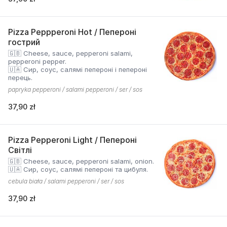
Pizza Peppperoni Hot / Пепероні
гострий
🇬🇧 Cheese, sauce, pepperoni salami,
pepperoni pepper.
🇺🇦 Сир, соус, салямі пепероні і пепероні
перець.
papryka pepperoni / salami pepperoni / ser / sos
37,90 zł
Pizza Pepperoni Light / Пепероні
Світлі
🇬🇧 Cheese, sauce, pepperoni salami, onion.
🇺🇦 Сир, соус, салямі пепероні та цибуля.
cebula biała / salami pepperoni / ser / sos
37,90 zł