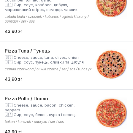
cucumber, tomato, garlic.
🇺🇦 Сир, соус, ковбаса, цибуля,
маринований огірок, помідор, часник.
cebula biała / czosnek / kabanos / ogórek kiszony /
pomidor / ser / sos
43,90 zł
Pizza Tuna / Тунець
🇬🇧 Cheese, sauce, tuna, olives, onion.
🇺🇦 Сир, соус, тунець, оливки та цибуля.
cebula czerwona / oliwki czarne / ser / sos / tuńczyk
43,90 zł
Pizza Pollo / Полло
🇬🇧 Cheese, sauce, bacon, chicken,
peppers.
🇺🇦 Сир, соус, бекон, курка і перець.
bekon / kurczak / papryka / ser / sos
43,90 zł