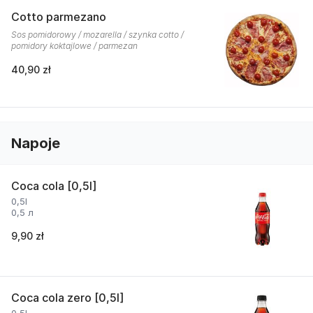
Cotto parmezano
Sos pomidorowy / mozarella / szynka cotto /
pomidory koktajlowe / parmezan
40,90 zł
Napoje
Coca cola [0,5l]
0,5l
0,5 л
9,90 zł
Coca cola zero [0,5l]