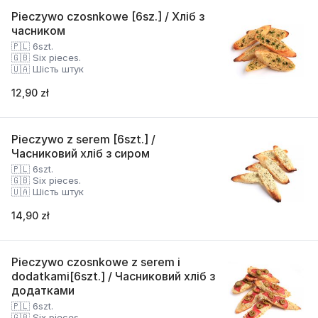
Pieczywo czosnkowe [6sz.] / Хліб з
часником
🇵🇱 6szt.
🇬🇧 Six pieces.
🇺🇦 Шість штук
12,90 zł
Pieczywo z serem [6szt.] /
Часниковий хліб з сиром
🇵🇱 6szt.
🇬🇧 Six pieces.
🇺🇦 Шість штук
14,90 zł
Pieczywo czosnkowe z serem i
dodatkami[6szt.] / Часниковий хліб з
додатками
🇵🇱 6szt.
🇬🇧 Six pieces.