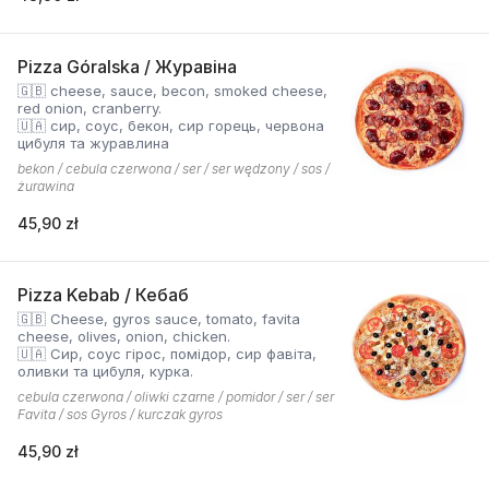
Pizza Góralska / Журавіна
🇬🇧 cheese, sauce, becon, smoked cheese,
red onion, cranberry.
🇺🇦 сир, соус, бекон, сир горець, червона
цибуля та журавлина
bekon / cebula czerwona / ser / ser wędzony / sos /
żurawina
45,90 zł
Pizza Kebab / Кебаб
🇬🇧 Cheese, gyros sauce, tomato, favita
cheese, olives, onion, chicken.
🇺🇦 Сир, соус гірос, помідор, сир фавіта,
оливки та цибуля, курка.
cebula czerwona / oliwki czarne / pomidor / ser / ser
Favita / sos Gyros / kurczak gyros
45,90 zł