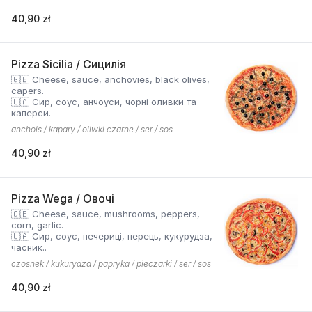
40,90 zł
Pizza Sicilia / Сицилія
🇬🇧 Cheese, sauce, anchovies, black olives,
capers.
🇺🇦 Сир, соус, анчоуси, чорні оливки та
каперси.
anchois / kapary / oliwki czarne / ser / sos
40,90 zł
Pizza Wega / Овочі
🇬🇧 Cheese, sauce, mushrooms, peppers,
corn, garlic.
🇺🇦 Сир, соус, печериці, перець, кукурудза,
часник..
czosnek / kukurydza / papryka / pieczarki / ser / sos
40,90 zł