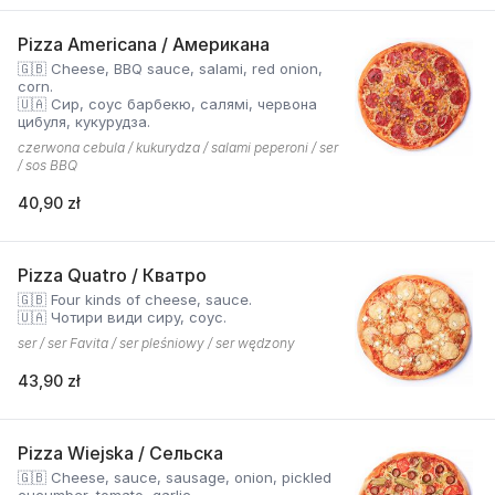
Pizza Americana / Американа
🇬🇧 Cheese, BBQ sauce, salami, red onion,
corn.
🇺🇦 Сир, соус барбекю, салямі, червона
цибуля, кукурудза.
czerwona cebula / kukurydza / salami peperoni / ser
/ sos BBQ
40,90 zł
Pizza Quatro / Кватро
🇬🇧 Four kinds of cheese, sauce.
🇺🇦 Чотири види сиру, соус.
ser / ser Favita / ser pleśniowy / ser wędzony
43,90 zł
Pizza Wiejska / Сельска
🇬🇧 Cheese, sauce, sausage, onion, pickled