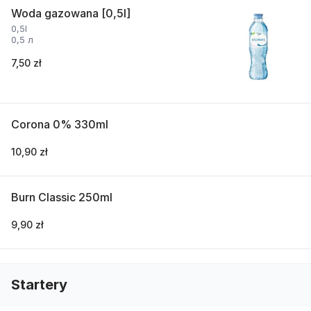
Woda gazowana [0,5l]
0,5l
0,5 л
7,50 zł
Corona 0% 330ml
10,90 zł
Burn Classic 250ml
9,90 zł
Startery