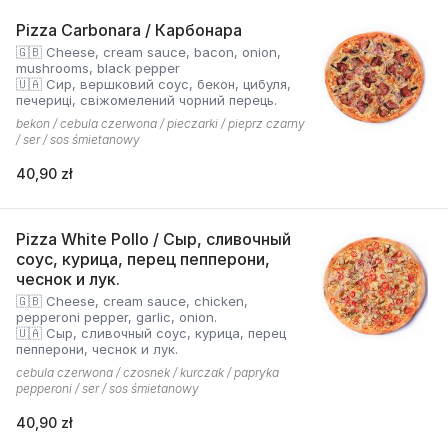
Pizza Carbonara / Карбонара
🇬🇧 Cheese, cream sauce, bacon, onion,
mushrooms, black pepper
🇺🇦 Сир, вершковий соус, бекон, цибуля,
печериці, свіжомелений чорний перець.
bekon / cebula czerwona / pieczarki / pieprz czarny
/ ser / sos śmietanowy
40,90 zł
Pizza White Pollo / Сыр, сливочный
соус, курица, перец пепперони,
чеснок и лук.
🇬🇧 Cheese, cream sauce, chicken,
pepperoni pepper, garlic, onion.
🇺🇦 Сыр, сливочный соус, курица, перец
пепперони, чеснок и лук.
cebula czerwona / czosnek / kurczak / papryka
pepperoni / ser / sos śmietanowy
40,90 zł