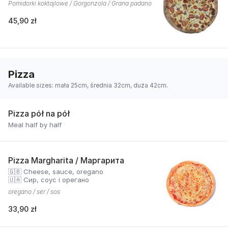
Pomidorki koktajlowe / Gorgonzola / Grana padano
45,90 zł
Pizza
Available sizes: mała 25cm, średnia 32cm, duża 42cm.
Pizza pół na pół
Meal half by half
Pizza Margharita / Маргарита
🇬🇧 Cheese, sauce, oregano
🇺🇦 Сир, соус і орегано
oregano / ser / sos
33,90 zł