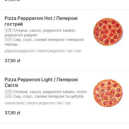
Pizza Peppperoni Hot / Пепероні
гострий
🇬🇧 Cheese, sauce, pepperoni salami,
pepperoni pepper.
🇺🇦 Сир, соус, салямі пепероні і пепероні
перець.
papryka pepperoni / salami pepperoni / ser / sos
37,90 zł
Pizza Pepperoni Light / Пепероні
Світлі
🇬🇧 Cheese, sauce, pepperoni salami, onion.
🇺🇦 Сир, соус, салямі пепероні та цибуля.
cebula biała / salami pepperoni / ser / sos
37,90 zł