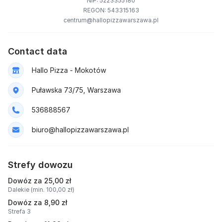
NIP: 5223355180
REGON: 543315163
centrum@hallopizzawarszawa.pl
Contact data
Hallo Pizza - Mokotów
Puławska 73/75, Warszawa
536888567
biuro@hallopizzawarszawa.pl
Strefy dowozu
Dowóz za 25,00 zł
Dalekie (min. 100,00 zł)
Dowóz za 8,90 zł
Strefa 3