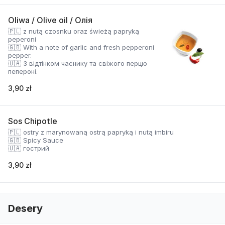
Oliwa / Olive oil / Олія
🇵🇱 z nutą czosnku oraz świeżą papryką
peperoni
🇬🇧 With a note of garlic and fresh pepperoni
pepper.
🇺🇦 З відтінком часнику та свіжого перцю
пепероні.
3,90 zł
Sos Chipotle
🇵🇱 ostry z marynowaną ostrą papryką i nutą imbiru
🇬🇧 Spicy Sauce
🇺🇦 гострий
3,90 zł
Desery