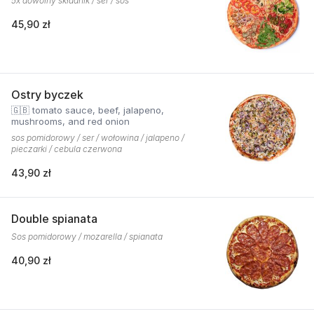
5x dowolny składnik / ser / sos
45,90 zł
Ostry byczek
🇬🇧 tomato sauce, beef, jalapeno,
mushrooms, and red onion
sos pomidorowy / ser / wołowina / jalapeno /
pieczarki / cebula czerwona
43,90 zł
Double spianata
Sos pomidorowy / mozarella / spianata
40,90 zł