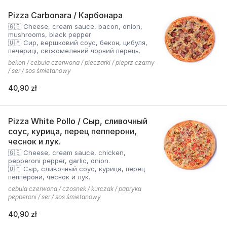
Pizza Carbonara / Карбонара
🇬🇧 Cheese, cream sauce, bacon, onion,
mushrooms, black pepper
🇺🇦 Сир, вершковий соус, бекон, цибуля,
печериці, свіжомелений чорний перець.
bekon / cebula czerwona / pieczarki / pieprz czarny
/ ser / sos śmietanowy
40,90 zł
Pizza White Pollo / Сыр, сливочный
соус, курица, перец пепперони,
чеснок и лук.
🇬🇧 Cheese, cream sauce, chicken,
pepperoni pepper, garlic, onion.
🇺🇦 Сыр, сливочный соус, курица, перец
пепперони, чеснок и лук.
cebula czerwona / czosnek / kurczak / papryka
pepperoni / ser / sos śmietanowy
40,90 zł