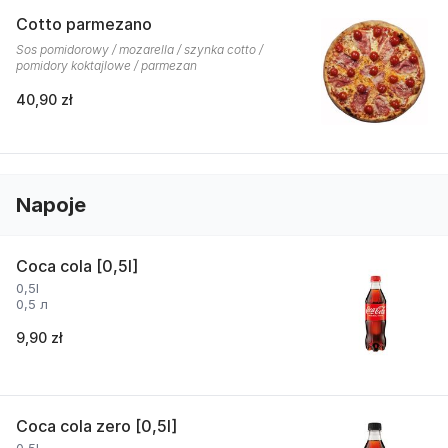
Cotto parmezano
Sos pomidorowy / mozarella / szynka cotto /
pomidory koktajlowe / parmezan
40,90 zł
Napoje
Coca cola [0,5l]
0,5l
0,5 л
9,90 zł
Coca cola zero [0,5l]