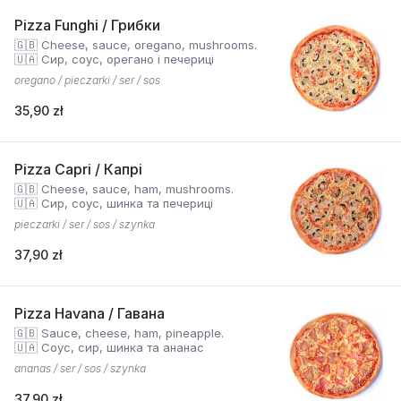
Pizza Funghi / Грибки
🇬🇧 Cheese, sauce, oregano, mushrooms.
🇺🇦 Сир, соус, орегано і печериці
oregano / pieczarki / ser / sos
35,90 zł
Pizza Capri / Капрі
🇬🇧 Cheese, sauce, ham, mushrooms.
🇺🇦 Сир, соус, шинка та печериці
pieczarki / ser / sos / szynka
37,90 zł
Pizza Havana / Гавана
🇬🇧 Sauce, cheese, ham, pineapple.
🇺🇦 Соус, сир, шинка та ананас
ananas / ser / sos / szynka
37,90 zł