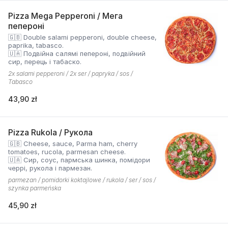
Pizza Mega Pepperoni / Мега
пепероні
🇬🇧 Double salami pepperoni, double cheese,
paprika, tabasco.
🇺🇦 Подвійна салямі пепероні, подвійний
сир, перець і табаско.
2x salami pepperoni / 2x ser / papryka / sos /
Tabasco
43,90 zł
Pizza Rukola / Рукола
🇬🇧 Cheese, sauce, Parma ham, cherry
tomatoes, rucola, parmesan cheese.
🇺🇦 Сир, соус, пармська шинка, помідори
черрі, рукола і пармезан.
parmezan / pomidorki koktajlowe / rukola / ser / sos /
szynka parmeńska
45,90 zł