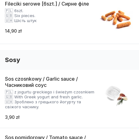
Fileciki serowe [6szt.] / Сирне філе
🇵🇱 6szt.
🇬🇧 Six pieces.
🇺🇦 Шість штук
14,90 zł
Sosy
Sos czosnkowy / Garlic sauce /
Часниковий соус
🇵🇱 z jogurtu greckiego i świeżym czosnkiem
🇬🇧 With Greek yogurt and fresh garlic.
🇺🇦 Зроблено з грецького йогурту та
свіжого часнику.
3,90 zł
Sos pomidorowy / Tomato sauce /