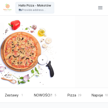
Hallo Pizza Warszawa - Hallo Pizza - Mokotów
Hallo Pizza - Mokotów
Provide address...
Zestawy
NOWOŚCI !
Pizza
Napoje
1
5
29
10