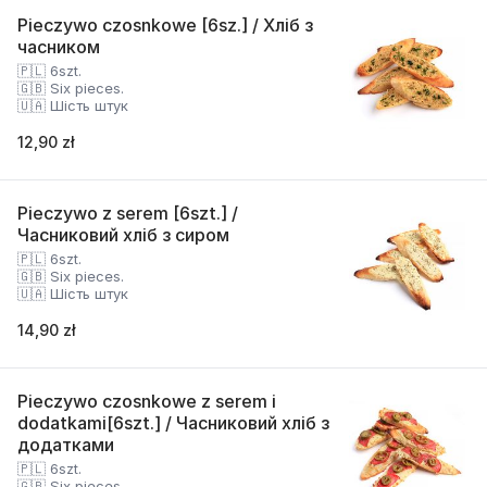
Pieczywo czosnkowe [6sz.] / Хліб з
часником
🇵🇱 6szt.
🇬🇧 Six pieces.
🇺🇦 Шість штук
12,90 zł
Pieczywo z serem [6szt.] /
Часниковий хліб з сиром
🇵🇱 6szt.
🇬🇧 Six pieces.
🇺🇦 Шість штук
14,90 zł
Pieczywo czosnkowe z serem i
dodatkami[6szt.] / Часниковий хліб з
додатками
🇵🇱 6szt.
🇬🇧 Six pieces.