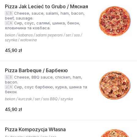
Pizza Jak Lecieć to Grubo / Мясная
🇬🇧 Cheese, sauce, salami, ham, bacon,
beef, sausage.
🇺🇦 Сир, соус, салямі, шинка, бекон,
яловичина та ковбаса.
bekon / kabanos / salami peperoni / ser / sos /
szynka / wołowina
45,90 zł
Pizza Barbeque / Барбекю
🇬🇧 Cheese, BBQ sauce, chicken, ham,
bacon.
🇺🇦 Сир, соус барбекю, курка, шинка та
бекон.
bekon / kurczak / ser / sos BBQ / szynka
45,90 zł
Pizza Kompozycja Własna