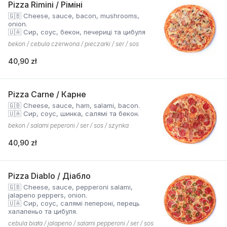
Pizza Rimini / Ріміні
🇬🇧 Cheese, sauce, bacon, mushrooms,
onion.
🇺🇦 Сир, соус, бекон, печериці та цибуля
bekon / cebula czerwona / pieczarki / ser / sos
40,90 zł
Pizza Carne / Карне
🇬🇧 Cheese, sauce, ham, salami, bacon.
🇺🇦 Сир, соус, шинка, салямі та бекон.
bekon / salami peperoni / ser / sos / szynka
40,90 zł
Pizza Diablo / Діабло
🇬🇧 Cheese, sauce, pepperoni salami,
jalapeno peppers, onion.
🇺🇦 Сир, соус, салямі пепероні, перець
халапеньо та цибуля.
cebula biała / jalapeno / salami pepperoni / ser / sos