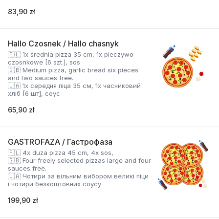
83,90 zł
Hallo Czosnek / Hallo chasnyk
🇵🇱 1x średnia pizza 35 cm, 1x pieczywo
czosnkowe [6 szt.], sos
🇬🇧 Medium pizza, garlic bread six pieces
and two sauces free.
🇺🇦 1x середня піца 35 см, 1x часниковий
хліб [6 шт], соус
65,90 zł
GASTROFAZA / Гастрофаза
🇵🇱 4x duża pizza 45 cm, 4x sos,
🇬🇧 Four freely selected pizzas large and four
sauces free.
🇺🇦 Чотири за вільним вибором великі піци
і чотири безкоштовних соусу
199,90 zł