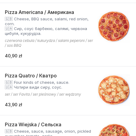
Pizza Americana / Американа
🇬🇧 Cheese, BBQ sauce, salami, red onion,
corn.
🇺🇦 Сир, соус барбекю, салямі, червона
цибуля, кукурудза.
czerwona cebula / kukurydza / salami peperoni / ser
/ sos BBQ
40,90 zł
Pizza Quatro / Кватро
🇬🇧 Four kinds of cheese, sauce.
🇺🇦 Чотири види сиру, соус.
ser / ser Favita / ser pleśniowy / ser wędzony
43,90 zł
Pizza Wiejska / Сельска
🇬🇧 Cheese, sauce, sausage, onion, pickled