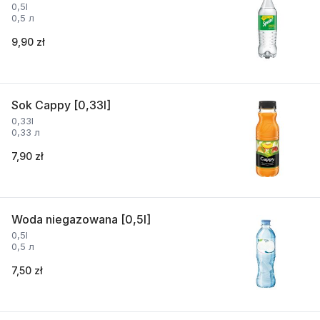
0,5l
0,5 л
9,90 zł
Sok Cappy [0,33l]
0,33l
0,33 л
7,90 zł
Woda niegazowana [0,5l]
0,5l
0,5 л
7,50 zł