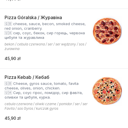
Pizza Góralska / Журавіна
🇬🇧 cheese, sauce, becon, smoked cheese,
red onion, cranberry.
🇺🇦 сир, соус, бекон, сир горець, червона
цибуля та журавлина
bekon / cebula czerwona / ser / ser wędzony / sos /
żurawina
45,90 zł
Pizza Kebab / Кебаб
🇬🇧 Cheese, gyros sauce, tomato, favita
cheese, olives, onion, chicken.
🇺🇦 Сир, соус гірос, помідор, сир фавіта,
оливки та цибуля, курка.
cebula czerwona / oliwki czarne / pomidor / ser / ser
Favita / sos Gyros / kurczak gyros
45,90 zł