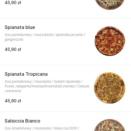
45,90 zł
Spianata blue
Sos pomidorowy / mozzarella / spianata picante /
gorgonzola
45,90 zł
Spianata Tropicana
Sos pomidorowy / mozarella / Salami Spianata /
Puree Jalapeño/Ananas/Kolendra/Limonka / Cebula
czerwona
45,90 zł
Salsiccia Bianco
Sos śmietanowy / mozarella / Salsiccia DOP /