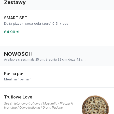
Zestawy
SMART SET
Duża pizza+ coca cola (zero) 0,5l + sos
64.90 zł
NOWOŚCI !
Available sizes: mała 25 cm, średnia 32 cm, duża 42 cm.
Pół na pół
Meal half by half
Truflowe Love
Sos śmietanowo-truflowy / Mozarella / Pieczarki
brunatne / Oliwa truflowa / Grana Padano