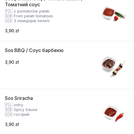
Томатний соус
🇵🇱 z pomidorów pelati
🇬🇧 From pelati tomatoes.
🇺🇦 З помідорів пелаті.
3,90 zł
Sos BBQ / Соус барбекю
3,90 zł
Sos Sriracha
🇵🇱 ostry
🇬🇧 Spicy Sause
🇺🇦 гострий
3,90 zł