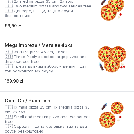
🇵🇱 2x średnia pizza 35 cm, 2x sos,
🇬🇧 Two medium pizzas and two sauces free.
🇺🇦 Дві середні піци, та два соуси
безкоштовно.
99,90 zł
Mega Impreza / Мега вечірка
🇵🇱 3x duża pizza 45 cm, 3x sos,
🇬🇧 Three freely selected large pizzas and
three sauces free.
🇺🇦 Три за вільним вибором великі піци і
три безкоштовних соусу
169,90 zł
Ona i On / Вона і він
🇵🇱 1x mała pizza 25 cm, 1x średnia pizza 35
cm, 2x sos
🇬🇧 Small and medium pizza and two sauces
free.
🇺🇦 Середня піца та маленька піца та два
соуси безкоштовно