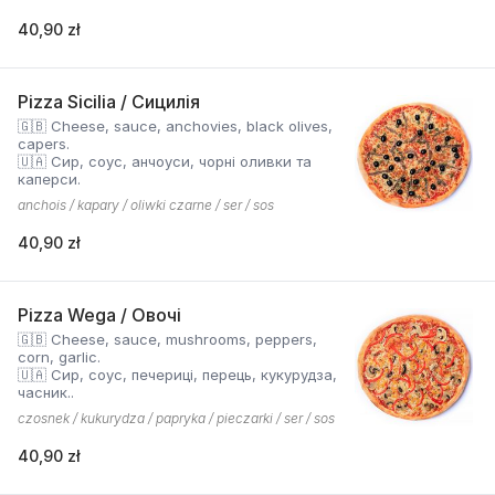
40,90 zł
Pizza Sicilia / Сицилія
🇬🇧 Cheese, sauce, anchovies, black olives,
capers.
🇺🇦 Сир, соус, анчоуси, чорні оливки та
каперси.
anchois / kapary / oliwki czarne / ser / sos
40,90 zł
Pizza Wega / Овочі
🇬🇧 Cheese, sauce, mushrooms, peppers,
corn, garlic.
🇺🇦 Сир, соус, печериці, перець, кукурудза,
часник..
czosnek / kukurydza / papryka / pieczarki / ser / sos
40,90 zł