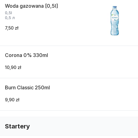
Woda gazowana [0,5l]
0,5l
0,5 л
7,50 zł
Corona 0% 330ml
10,90 zł
Burn Classic 250ml
9,90 zł
Startery