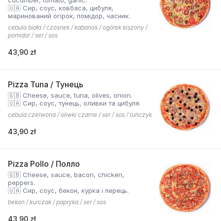
cucumber, tomato, garlic.
🇺🇦 Сир, соус, ковбаса, цибуля,
маринований огірок, помідор, часник.
cebula biała / czosnek / kabanos / ogórek kiszony /
pomidor / ser / sos
43,90 zł
Pizza Tuna / Тунець
🇬🇧 Cheese, sauce, tuna, olives, onion.
🇺🇦 Сир, соус, тунець, оливки та цибуля.
cebula czerwona / oliwki czarne / ser / sos / tuńczyk
43,90 zł
Pizza Pollo / Полло
🇬🇧 Cheese, sauce, bacon, chicken,
peppers.
🇺🇦 Сир, соус, бекон, курка і перець.
bekon / kurczak / papryka / ser / sos
43,90 zł