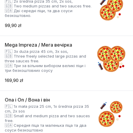
🇵🇱 2x średnia pizza 35 cm, 2x sos,
🇬🇧 Two medium pizzas and two sauces free.
🇺🇦 Дві середні піци, та два соуси
безкоштовно.
99,90 zł
Mega Impreza / Мега вечірка
🇵🇱 3x duża pizza 45 cm, 3x sos,
🇬🇧 Three freely selected large pizzas and
three sauces free.
🇺🇦 Три за вільним вибором великі піци і
три безкоштовних соусу
169,90 zł
Ona i On / Вона і він
🇵🇱 1x mała pizza 25 cm, 1x średnia pizza 35
cm, 2x sos
🇬🇧 Small and medium pizza and two sauces
free.
🇺🇦 Середня піца та маленька піца та два
соуси безкоштовно