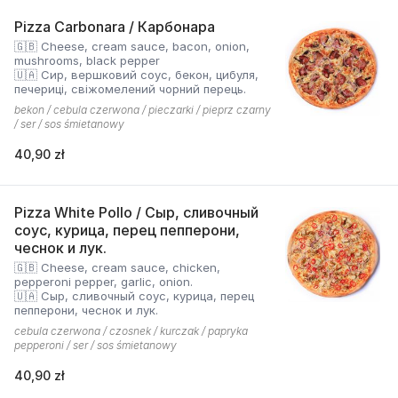
Pizza Carbonara / Карбонара
🇬🇧 Cheese, cream sauce, bacon, onion,
mushrooms, black pepper
🇺🇦 Сир, вершковий соус, бекон, цибуля,
печериці, свіжомелений чорний перець.
bekon / cebula czerwona / pieczarki / pieprz czarny
/ ser / sos śmietanowy
40,90 zł
Pizza White Pollo / Сыр, сливочный
соус, курица, перец пепперони,
чеснок и лук.
🇬🇧 Cheese, cream sauce, chicken,
pepperoni pepper, garlic, onion.
🇺🇦 Сыр, сливочный соус, курица, перец
пепперони, чеснок и лук.
cebula czerwona / czosnek / kurczak / papryka
pepperoni / ser / sos śmietanowy
40,90 zł