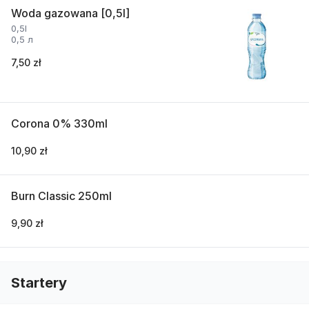
Woda gazowana [0,5l]
0,5l
0,5 л
7,50 zł
Corona 0% 330ml
10,90 zł
Burn Classic 250ml
9,90 zł
Startery