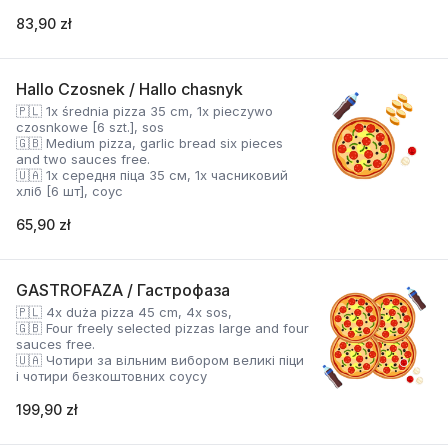
83,90 zł
Hallo Czosnek / Hallo chasnyk
🇵🇱 1x średnia pizza 35 cm, 1x pieczywo
czosnkowe [6 szt.], sos
🇬🇧 Medium pizza, garlic bread six pieces
and two sauces free.
🇺🇦 1x середня піца 35 см, 1x часниковий
хліб [6 шт], соус
65,90 zł
GASTROFAZA / Гастрофаза
🇵🇱 4x duża pizza 45 cm, 4x sos,
🇬🇧 Four freely selected pizzas large and four
sauces free.
🇺🇦 Чотири за вільним вибором великі піци
і чотири безкоштовних соусу
199,90 zł