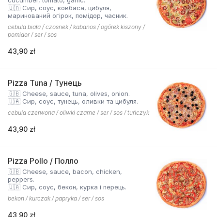
cucumber, tomato, garlic.
🇺🇦 Сир, соус, ковбаса, цибуля,
маринований огірок, помідор, часник.
cebula biała / czosnek / kabanos / ogórek kiszony /
pomidor / ser / sos
43,90 zł
Pizza Tuna / Тунець
🇬🇧 Cheese, sauce, tuna, olives, onion.
🇺🇦 Сир, соус, тунець, оливки та цибуля.
cebula czerwona / oliwki czarne / ser / sos / tuńczyk
43,90 zł
Pizza Pollo / Полло
🇬🇧 Cheese, sauce, bacon, chicken,
peppers.
🇺🇦 Сир, соус, бекон, курка і перець.
bekon / kurczak / papryka / ser / sos
43,90 zł