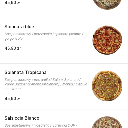
45,90 zł
Spianata blue
Sos pomidorowy / mozzarella / spianata picante /
gorgonzola
45,90 zł
Spianata Tropicana
Sos pomidorowy / mozarella / Salami Spianata /
Puree Jalapeño/Ananas/Kolendra/Limonka / Cebula
czerwona
45,90 zł
Salsiccia Bianco
Sos śmietanowy / mozarella / Salsiccia DOP /