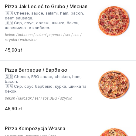
Pizza Jak Lecieć to Grubo / Мясная
🇬🇧 Cheese, sauce, salami, ham, bacon,
beef, sausage.
🇺🇦 Сир, соус, салямі, шинка, бекон,
яловичина та ковбаса.
bekon / kabanos / salami peperoni / ser / sos /
szynka / wołowina
45,90 zł
Pizza Barbeque / Барбекю
🇬🇧 Cheese, BBQ sauce, chicken, ham,
bacon.
🇺🇦 Сир, соус барбекю, курка, шинка та
бекон.
bekon / kurczak / ser / sos BBQ / szynka
45,90 zł
Pizza Kompozycja Własna