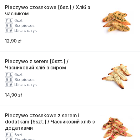
Pieczywo czosnkowe [6sz.] / Хліб з
часником
🇵🇱 6szt.
🇬🇧 Six pieces.
🇺🇦 Шість штук
12,90 zł
Pieczywo z serem [6szt.] /
Часниковий хліб з сиром
🇵🇱 6szt.
🇬🇧 Six pieces.
🇺🇦 Шість штук
14,90 zł
Pieczywo czosnkowe z serem i
dodatkami[6szt.] / Часниковий хліб з
додатками
🇵🇱 6szt.
🇬🇧 Six pieces.