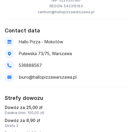
NIP: 5223355180
REGON: 543315163
centrum@hallopizzawarszawa.pl
Contact data
Hallo Pizza - Mokotów
Puławska 73/75, Warszawa
536888567
biuro@hallopizzawarszawa.pl
Strefy dowozu
Dowóz za 25,00 zł
Dalekie (min. 100,00 zł)
Dowóz za 8,90 zł
Strefa 3