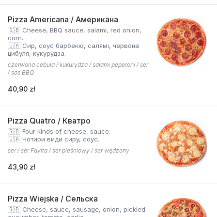
Pizza Americana / Американа
🇬🇧 Cheese, BBQ sauce, salami, red onion,
corn.
🇺🇦 Сир, соус барбекю, салямі, червона
цибуля, кукурудза.
czerwona cebula / kukurydza / salami peperoni / ser
/ sos BBQ
40,90 zł
Pizza Quatro / Кватро
🇬🇧 Four kinds of cheese, sauce.
🇺🇦 Чотири види сиру, соус.
ser / ser Favita / ser pleśniowy / ser wędzony
43,90 zł
Pizza Wiejska / Сельска
🇬🇧 Cheese, sauce, sausage, onion, pickled