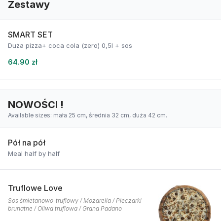
Zestawy
SMART SET
Duża pizza+ coca cola (zero) 0,5l + sos
64.90 zł
NOWOŚCI !
Available sizes: mała 25 cm, średnia 32 cm, duża 42 cm.
Pół na pół
Meal half by half
Truflowe Love
Sos śmietanowo-truflowy / Mozarella / Pieczarki
brunatne / Oliwa truflowa / Grana Padano