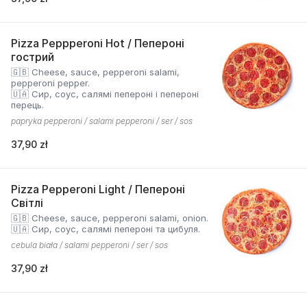
Pizza Peppperoni Hot / Пепероні
гострий
🇬🇧 Cheese, sauce, pepperoni salami,
pepperoni pepper.
🇺🇦 Сир, соус, салямі пепероні і пепероні
перець.
papryka pepperoni / salami pepperoni / ser / sos
37,90 zł
Pizza Pepperoni Light / Пепероні
Світлі
🇬🇧 Cheese, sauce, pepperoni salami, onion.
🇺🇦 Сир, соус, салямі пепероні та цибуля.
cebula biała / salami pepperoni / ser / sos
37,90 zł