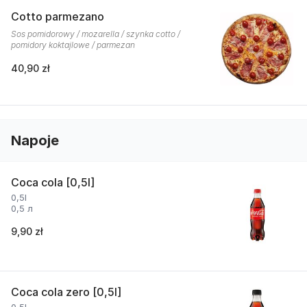
Cotto parmezano
Sos pomidorowy / mozarella / szynka cotto /
pomidory koktajlowe / parmezan
40,90 zł
Napoje
Coca cola [0,5l]
0,5l
0,5 л
9,90 zł
Coca cola zero [0,5l]