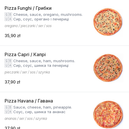
Pizza Funghi / Грибки
🇬🇧 Cheese, sauce, oregano, mushrooms.
🇺🇦 Сир, соус, орегано і печериці
oregano / pieczarki / ser / sos
35,90 zł
Pizza Capri / Капрі
🇬🇧 Cheese, sauce, ham, mushrooms.
🇺🇦 Сир, соус, шинка та печериці
pieczarki / ser / sos / szynka
37,90 zł
Pizza Havana / Гавана
🇬🇧 Sauce, cheese, ham, pineapple.
🇺🇦 Соус, сир, шинка та ананас
ananas / ser / sos / szynka
37,90 zł