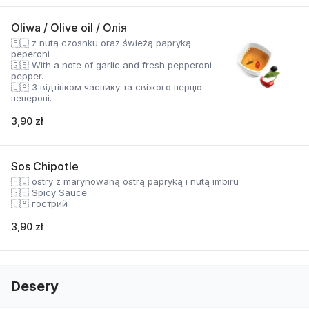
Oliwa / Olive oil / Олія
🇵🇱 z nutą czosnku oraz świeżą papryką
peperoni
🇬🇧 With a note of garlic and fresh pepperoni
pepper.
🇺🇦 З відтінком часнику та свіжого перцю
пепероні.
3,90 zł
Sos Chipotle
🇵🇱 ostry z marynowaną ostrą papryką i nutą imbiru
🇬🇧 Spicy Sauce
🇺🇦 гострий
3,90 zł
Desery