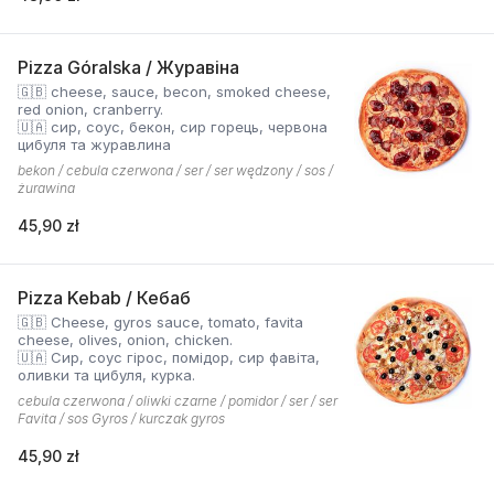
Pizza Góralska / Журавіна
🇬🇧 cheese, sauce, becon, smoked cheese,
red onion, cranberry.
🇺🇦 сир, соус, бекон, сир горець, червона
цибуля та журавлина
bekon / cebula czerwona / ser / ser wędzony / sos /
żurawina
45,90 zł
Pizza Kebab / Кебаб
🇬🇧 Cheese, gyros sauce, tomato, favita
cheese, olives, onion, chicken.
🇺🇦 Сир, соус гірос, помідор, сир фавіта,
оливки та цибуля, курка.
cebula czerwona / oliwki czarne / pomidor / ser / ser
Favita / sos Gyros / kurczak gyros
45,90 zł