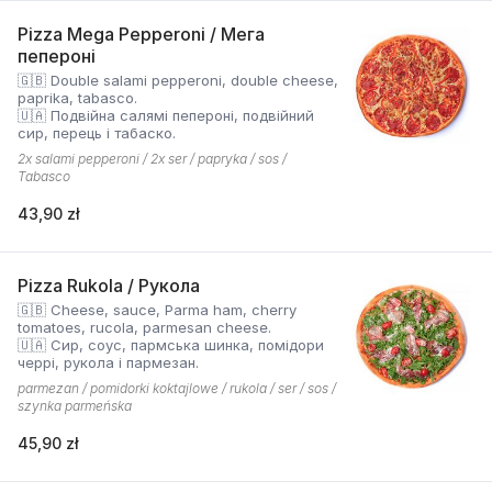
Pizza Mega Pepperoni / Мега
пепероні
🇬🇧 Double salami pepperoni, double cheese,
paprika, tabasco.
🇺🇦 Подвійна салямі пепероні, подвійний
сир, перець і табаско.
2x salami pepperoni / 2x ser / papryka / sos /
Tabasco
43,90 zł
Pizza Rukola / Рукола
🇬🇧 Cheese, sauce, Parma ham, cherry
tomatoes, rucola, parmesan cheese.
🇺🇦 Сир, соус, пармська шинка, помідори
черрі, рукола і пармезан.
parmezan / pomidorki koktajlowe / rukola / ser / sos /
szynka parmeńska
45,90 zł