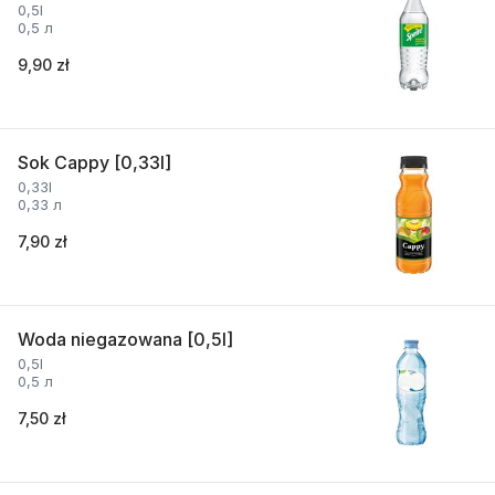
0,5l
0,5 л
9,90 zł
Sok Cappy [0,33l]
0,33l
0,33 л
7,90 zł
Woda niegazowana [0,5l]
0,5l
0,5 л
7,50 zł