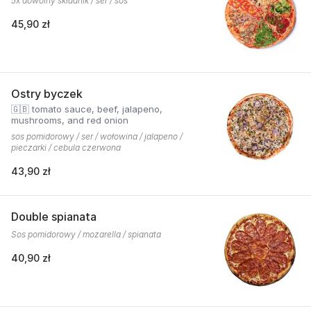
5x dowolny składnik / ser / sos
45,90 zł
Ostry byczek
🇬🇧 tomato sauce, beef, jalapeno,
mushrooms, and red onion
sos pomidorowy / ser / wołowina / jalapeno /
pieczarki / cebula czerwona
43,90 zł
Double spianata
Sos pomidorowy / mozarella / spianata
40,90 zł