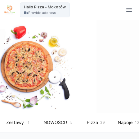
Hallo Pizza Warszawa - Hallo Pizza - Mokotów
Hallo Pizza - Mokotów
Provide address...
Zestawy
NOWOŚCI !
Pizza
Napoje
1
5
29
10