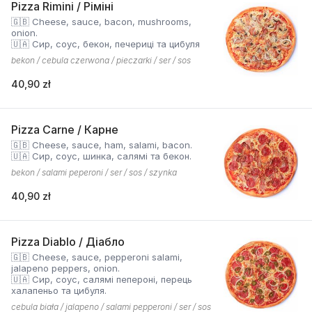
Pizza Rimini / Ріміні
🇬🇧 Cheese, sauce, bacon, mushrooms,
onion.
🇺🇦 Сир, соус, бекон, печериці та цибуля
bekon / cebula czerwona / pieczarki / ser / sos
40,90 zł
Pizza Carne / Карне
🇬🇧 Cheese, sauce, ham, salami, bacon.
🇺🇦 Сир, соус, шинка, салямі та бекон.
bekon / salami peperoni / ser / sos / szynka
40,90 zł
Pizza Diablo / Діабло
🇬🇧 Cheese, sauce, pepperoni salami,
jalapeno peppers, onion.
🇺🇦 Сир, соус, салямі пепероні, перець
халапеньо та цибуля.
cebula biała / jalapeno / salami pepperoni / ser / sos