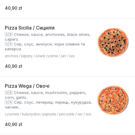
40,90 zł
Pizza Sicilia / Сицилія
🇬🇧 Cheese, sauce, anchovies, black olives,
capers.
🇺🇦 Сир, соус, анчоуси, чорні оливки та
каперси.
anchois / kapary / oliwki czarne / ser / sos
40,90 zł
Pizza Wega / Овочі
🇬🇧 Cheese, sauce, mushrooms, peppers,
corn, garlic.
🇺🇦 Сир, соус, печериці, перець, кукурудза,
часник..
czosnek / kukurydza / papryka / pieczarki / ser / sos
40,90 zł