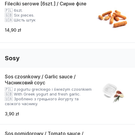
Fileciki serowe [6szt.] / Сирне філе
🇵🇱 6szt.
🇬🇧 Six pieces.
🇺🇦 Шість штук
14,90 zł
Sosy
Sos czosnkowy / Garlic sauce /
Часниковий соус
🇵🇱 z jogurtu greckiego i świeżym czosnkiem
🇬🇧 With Greek yogurt and fresh garlic.
🇺🇦 Зроблено з грецького йогурту та
свіжого часнику.
3,90 zł
Sos pomidorowy / Tomato sauce /