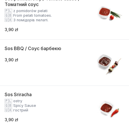
Томатний соус
🇵🇱 z pomidorów pelati
🇬🇧 From pelati tomatoes.
🇺🇦 З помідорів пелаті.
3,90 zł
Sos BBQ / Соус барбекю
3,90 zł
Sos Sriracha
🇵🇱 ostry
🇬🇧 Spicy Sause
🇺🇦 гострий
3,90 zł