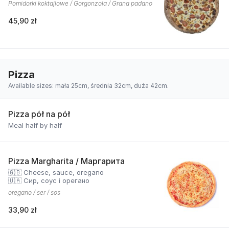
Pomidorki koktajlowe / Gorgonzola / Grana padano
45,90 zł
Pizza
Available sizes: mała 25cm, średnia 32cm, duża 42cm.
Pizza pół na pół
Meal half by half
Pizza Margharita / Маргарита
🇬🇧 Cheese, sauce, oregano
🇺🇦 Сир, соус і орегано
oregano / ser / sos
33,90 zł