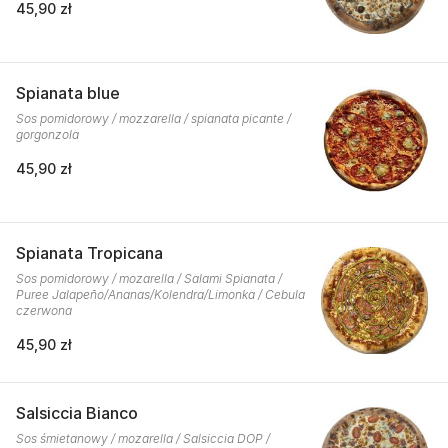
45,90 zł
Spianata blue
Sos pomidorowy / mozzarella / spianata picante /
gorgonzola
45,90 zł
Spianata Tropicana
Sos pomidorowy / mozarella / Salami Spianata /
Puree Jalapeño/Ananas/Kolendra/Limonka / Cebula
czerwona
45,90 zł
Salsiccia Bianco
Sos śmietanowy / mozarella / Salsiccia DOP /