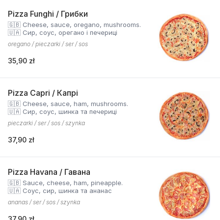
Pizza Funghi / Грибки
🇬🇧 Cheese, sauce, oregano, mushrooms.
🇺🇦 Сир, соус, орегано і печериці
oregano / pieczarki / ser / sos
35,90 zł
Pizza Capri / Капрі
🇬🇧 Cheese, sauce, ham, mushrooms.
🇺🇦 Сир, соус, шинка та печериці
pieczarki / ser / sos / szynka
37,90 zł
Pizza Havana / Гавана
🇬🇧 Sauce, cheese, ham, pineapple.
🇺🇦 Соус, сир, шинка та ананас
ananas / ser / sos / szynka
37,90 zł