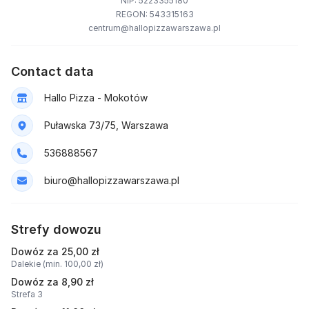
NIP: 5223355180
REGON: 543315163
centrum@hallopizzawarszawa.pl
Contact data
Hallo Pizza - Mokotów
Puławska 73/75, Warszawa
536888567
biuro@hallopizzawarszawa.pl
Strefy dowozu
Dowóz za 25,00 zł
Dalekie (min. 100,00 zł)
Dowóz za 8,90 zł
Strefa 3