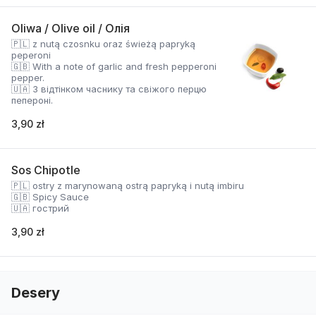
Oliwa / Olive oil / Олія
🇵🇱 z nutą czosnku oraz świeżą papryką
peperoni
🇬🇧 With a note of garlic and fresh pepperoni
pepper.
🇺🇦 З відтінком часнику та свіжого перцю
пепероні.
3,90 zł
Sos Chipotle
🇵🇱 ostry z marynowaną ostrą papryką i nutą imbiru
🇬🇧 Spicy Sauce
🇺🇦 гострий
3,90 zł
Desery