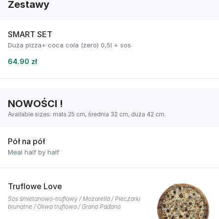
Zestawy
SMART SET
Duża pizza+ coca cola (zero) 0,5l + sos
64.90 zł
NOWOŚCI !
Available sizes: mała 25 cm, średnia 32 cm, duża 42 cm.
Pół na pół
Meal half by half
Truflowe Love
Sos śmietanowo-truflowy / Mozarella / Pieczarki
brunatne / Oliwa truflowa / Grana Padano