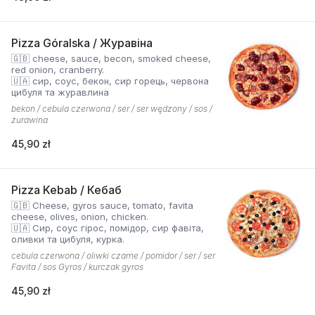
Pizza Góralska / Журавіна
🇬🇧 cheese, sauce, becon, smoked cheese,
red onion, cranberry.
🇺🇦 сир, соус, бекон, сир горець, червона
цибуля та журавлина
bekon / cebula czerwona / ser / ser wędzony / sos /
żurawina
45,90 zł
Pizza Kebab / Кебаб
🇬🇧 Cheese, gyros sauce, tomato, favita
cheese, olives, onion, chicken.
🇺🇦 Сир, соус гірос, помідор, сир фавіта,
оливки та цибуля, курка.
cebula czerwona / oliwki czarne / pomidor / ser / ser
Favita / sos Gyros / kurczak gyros
45,90 zł