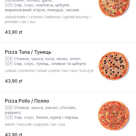
cucumber, tomato, garlic.
🇺🇦 Сир, соус, ковбаса, цибуля,
маринований огірок, помідор, часник.
cebula biała / czosnek / kabanos / ogórek kiszony /
pomidor / ser / sos
43,90 zł
Pizza Tuna / Тунець
🇬🇧 Cheese, sauce, tuna, olives, onion.
🇺🇦 Сир, соус, тунець, оливки та цибуля.
cebula czerwona / oliwki czarne / ser / sos / tuńczyk
43,90 zł
Pizza Pollo / Полло
🇬🇧 Cheese, sauce, bacon, chicken,
peppers.
🇺🇦 Сир, соус, бекон, курка і перець.
bekon / kurczak / papryka / ser / sos
43,90 zł