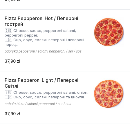
Pizza Peppperoni Hot / Пепероні
гострий
🇬🇧 Cheese, sauce, pepperoni salami,
pepperoni pepper.
🇺🇦 Сир, соус, салямі пепероні і пепероні
перець.
papryka pepperoni / salami pepperoni / ser / sos
37,90 zł
Pizza Pepperoni Light / Пепероні
Світлі
🇬🇧 Cheese, sauce, pepperoni salami, onion.
🇺🇦 Сир, соус, салямі пепероні та цибуля.
cebula biała / salami pepperoni / ser / sos
37,90 zł