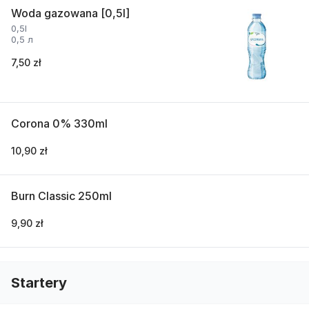
Woda gazowana [0,5l]
0,5l
0,5 л
7,50 zł
Corona 0% 330ml
10,90 zł
Burn Classic 250ml
9,90 zł
Startery