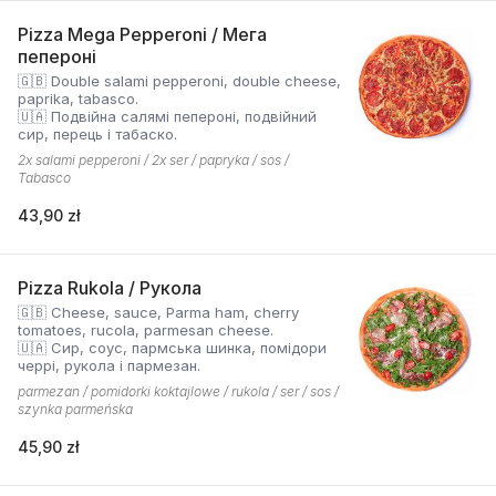
Pizza Mega Pepperoni / Мега
пепероні
🇬🇧 Double salami pepperoni, double cheese,
paprika, tabasco.
🇺🇦 Подвійна салямі пепероні, подвійний
сир, перець і табаско.
2x salami pepperoni / 2x ser / papryka / sos /
Tabasco
43,90 zł
Pizza Rukola / Рукола
🇬🇧 Cheese, sauce, Parma ham, cherry
tomatoes, rucola, parmesan cheese.
🇺🇦 Сир, соус, пармська шинка, помідори
черрі, рукола і пармезан.
parmezan / pomidorki koktajlowe / rukola / ser / sos /
szynka parmeńska
45,90 zł