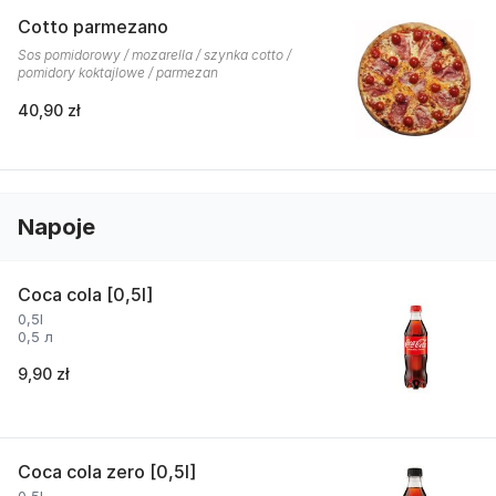
Cotto parmezano
Sos pomidorowy / mozarella / szynka cotto /
pomidory koktajlowe / parmezan
40,90 zł
Napoje
Coca cola [0,5l]
0,5l
0,5 л
9,90 zł
Coca cola zero [0,5l]