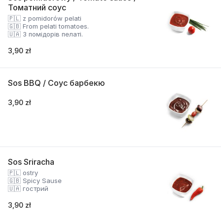
Томатний соус
🇵🇱 z pomidorów pelati
🇬🇧 From pelati tomatoes.
🇺🇦 З помідорів пелаті.
3,90 zł
Sos BBQ / Соус барбекю
3,90 zł
Sos Sriracha
🇵🇱 ostry
🇬🇧 Spicy Sause
🇺🇦 гострий
3,90 zł