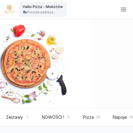
Hallo Pizza Warszawa - Hallo Pizza - Mokotów
Hallo Pizza - Mokotów
Provide address...
Zestawy
NOWOŚCI !
Pizza
Napoje
1
5
29
10