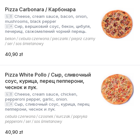
Pizza Carbonara / Карбонара
🇬🇧 Cheese, cream sauce, bacon, onion,
mushrooms, black pepper
🇺🇦 Сир, вершковий соус, бекон, цибуля,
печериці, свіжомелений чорний перець.
bekon / cebula czerwona / pieczarki / pieprz czarny
/ ser / sos śmietanowy
40,90 zł
Pizza White Pollo / Сыр, сливочный
соус, курица, перец пепперони,
чеснок и лук.
🇬🇧 Cheese, cream sauce, chicken,
pepperoni pepper, garlic, onion.
🇺🇦 Сыр, сливочный соус, курица, перец
пепперони, чеснок и лук.
cebula czerwona / czosnek / kurczak / papryka
pepperoni / ser / sos śmietanowy
40,90 zł