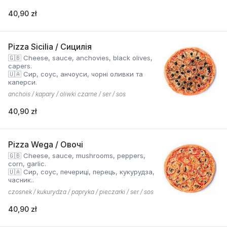
40,90 zł
Pizza Sicilia / Сицилія
🇬🇧 Cheese, sauce, anchovies, black olives,
capers.
🇺🇦 Сир, соус, анчоуси, чорні оливки та
каперси.
anchois / kapary / oliwki czarne / ser / sos
40,90 zł
Pizza Wega / Овочі
🇬🇧 Cheese, sauce, mushrooms, peppers,
corn, garlic.
🇺🇦 Сир, соус, печериці, перець, кукурудза,
часник..
czosnek / kukurydza / papryka / pieczarki / ser / sos
40,90 zł