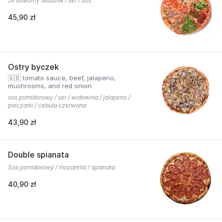
5x dowolny składnik / ser / sos
45,90 zł
Ostry byczek
🇬🇧 tomato sauce, beef, jalapeno,
mushrooms, and red onion
sos pomidorowy / ser / wołowina / jalapeno /
pieczarki / cebula czerwona
43,90 zł
Double spianata
Sos pomidorowy / mozarella / spianata
40,90 zł