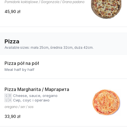
Pomidorki koktajlowe / Gorgonzola / Grana padano
45,90 zł
Pizza
Available sizes: mała 25cm, średnia 32cm, duża 42cm.
Pizza pół na pół
Meal half by half
Pizza Margharita / Маргарита
🇬🇧 Cheese, sauce, oregano
🇺🇦 Сир, соус і орегано
oregano / ser / sos
33,90 zł