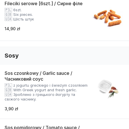
Fileciki serowe [6szt.] / Сирне філе
🇵🇱 6szt.
🇬🇧 Six pieces.
🇺🇦 Шість штук
14,90 zł
Sosy
Sos czosnkowy / Garlic sauce /
Часниковий соус
🇵🇱 z jogurtu greckiego i świeżym czosnkiem
🇬🇧 With Greek yogurt and fresh garlic.
🇺🇦 Зроблено з грецького йогурту та
свіжого часнику.
3,90 zł
Sos pomidorowy / Tomato sauce /