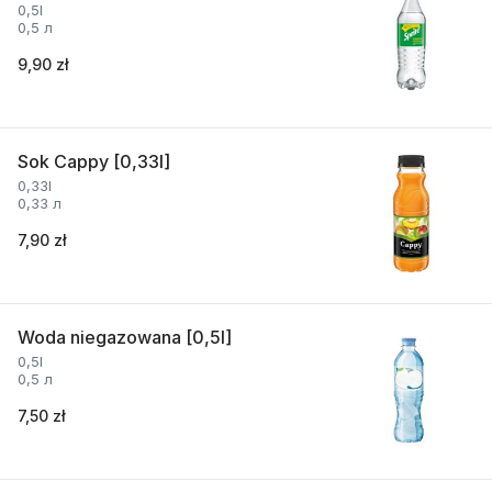
0,5l
0,5 л
9,90 zł
Sok Cappy [0,33l]
0,33l
0,33 л
7,90 zł
Woda niegazowana [0,5l]
0,5l
0,5 л
7,50 zł