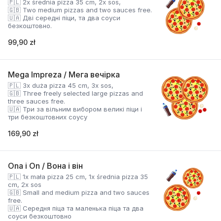
🇵🇱 2x średnia pizza 35 cm, 2x sos,
🇬🇧 Two medium pizzas and two sauces free.
🇺🇦 Дві середні піци, та два соуси
безкоштовно.
99,90 zł
Mega Impreza / Мега вечірка
🇵🇱 3x duża pizza 45 cm, 3x sos,
🇬🇧 Three freely selected large pizzas and
three sauces free.
🇺🇦 Три за вільним вибором великі піци і
три безкоштовних соусу
169,90 zł
Ona i On / Вона і він
🇵🇱 1x mała pizza 25 cm, 1x średnia pizza 35
cm, 2x sos
🇬🇧 Small and medium pizza and two sauces
free.
🇺🇦 Середня піца та маленька піца та два
соуси безкоштовно