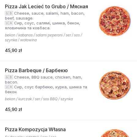
Pizza Jak Lecieć to Grubo / Мясная
🇬🇧 Cheese, sauce, salami, ham, bacon,
beef, sausage.
🇺🇦 Сир, соус, салямі, шинка, бекон,
яловичина та ковбаса.
bekon / kabanos / salami peperoni / ser / sos /
szynka / wołowina
45,90 zł
Pizza Barbeque / Барбекю
🇬🇧 Cheese, BBQ sauce, chicken, ham,
bacon.
🇺🇦 Сир, соус барбекю, курка, шинка та
бекон.
bekon / kurczak / ser / sos BBQ / szynka
45,90 zł
Pizza Kompozycja Własna