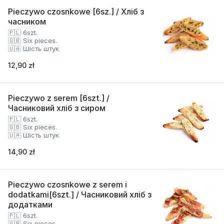
Pieczywo czosnkowe [6sz.] / Хліб з
часником
🇵🇱 6szt.
🇬🇧 Six pieces.
🇺🇦 Шість штук
12,90 zł
Pieczywo z serem [6szt.] /
Часниковий хліб з сиром
🇵🇱 6szt.
🇬🇧 Six pieces.
🇺🇦 Шість штук
14,90 zł
Pieczywo czosnkowe z serem i
dodatkami[6szt.] / Часниковий хліб з
додатками
🇵🇱 6szt.
🇬🇧 Six pieces.