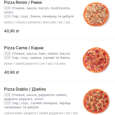
Pizza Rimini / Ріміні
🇬🇧 Cheese, sauce, bacon, mushrooms,
onion.
🇺🇦 Сир, соус, бекон, печериці та цибуля
bekon / cebula czerwona / pieczarki / ser / sos
40,90 zł
Pizza Carne / Карне
🇬🇧 Cheese, sauce, ham, salami, bacon.
🇺🇦 Сир, соус, шинка, салямі та бекон.
bekon / salami peperoni / ser / sos / szynka
40,90 zł
Pizza Diablo / Діабло
🇬🇧 Cheese, sauce, pepperoni salami,
jalapeno peppers, onion.
🇺🇦 Сир, соус, салямі пепероні, перець
халапеньо та цибуля.
cebula biała / jalapeno / salami pepperoni / ser / sos