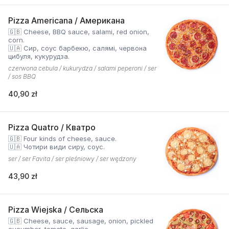
Pizza Americana / Американа
🇬🇧 Cheese, BBQ sauce, salami, red onion,
corn.
🇺🇦 Сир, соус барбекю, салямі, червона
цибуля, кукурудза.
czerwona cebula / kukurydza / salami peperoni / ser
/ sos BBQ
40,90 zł
Pizza Quatro / Кватро
🇬🇧 Four kinds of cheese, sauce.
🇺🇦 Чотири види сиру, соус.
ser / ser Favita / ser pleśniowy / ser wędzony
43,90 zł
Pizza Wiejska / Сельска
🇬🇧 Cheese, sauce, sausage, onion, pickled