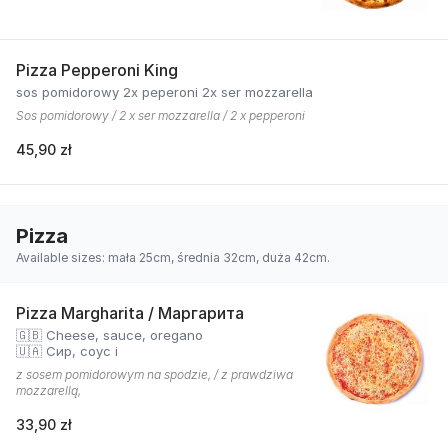
Pizza Pepperoni King
sos pomidorowy 2x peperoni 2x ser mozzarella
Sos pomidorowy / 2 x ser mozzarella / 2 x pepperoni
45,90 zł
Pizza
Available sizes: mała 25cm, średnia 32cm, duża 42cm.
Pizza Margharita / Маргарита
🇬🇧 Cheese, sauce, oregano
🇺🇦 Сир, соус і
z sosem pomidorowym na spodzie, / z prawdziwa
mozzarellą,
33,90 zł