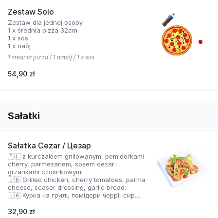
Zestaw Solo
Zestaw dla jednej osoby
1 x średnia pizza 32cm
1 x sos
1 x naój
1 średnia pizza / 1 napój / 1 x sos
54,90 zł
Sałatki
Sałatka Cezar / Цезар
🇵🇱 z kurczakiem grillowanym, pomidorkami
cherry, parmezanem, sosem cezar i
grzankami czosnkowymi
🇬🇧 Grilled chicken, cherry tomatoes, parma
cheese, seaser dressing, garlic bread.
🇺🇦 Курка на грилі, помідори черрі, сир
Пармезан, соус Цезар і часникові грінки.
32,90 zł