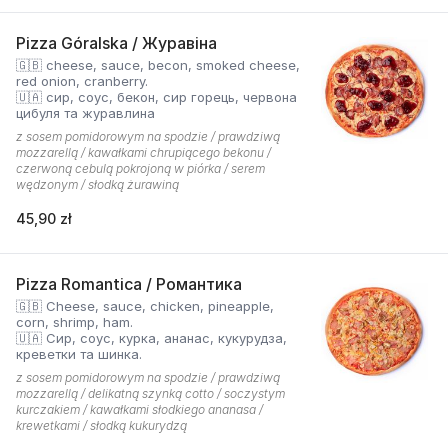
Pizza Góralska / Журавіна
🇬🇧 cheese, sauce, becon, smoked cheese,
red onion, cranberry.
🇺🇦 сир, соус, бекон, сир горець, червона
цибуля та журавлина
z sosem pomidorowym na spodzie / prawdziwą
mozzarellą / kawałkami chrupiącego bekonu /
czerwoną cebulą pokrojoną w piórka / serem
wędzonym / słodką żurawiną
45,90 zł
Pizza Romantica / Романтика
🇬🇧 Cheese, sauce, chicken, pineapple,
corn, shrimp, ham.
🇺🇦 Сир, соус, курка, ананас, кукурудза,
креветки та шинка.
z sosem pomidorowym na spodzie / prawdziwą
mozzarellą / delikatną szynką cotto / soczystym
kurczakiem / kawałkami słodkiego ananasa /
krewetkami / słodką kukurydzą