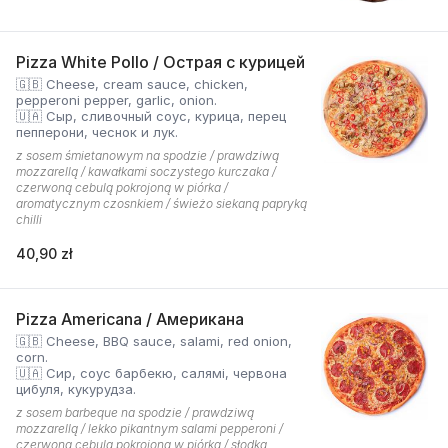
Pizza White Pollo / Острая с курицей
🇬🇧 Cheese, cream sauce, chicken,
pepperoni pepper, garlic, onion.
🇺🇦 Сыр, сливочный соус, курица, перец
пепперони, чеснок и лук.
z sosem śmietanowym na spodzie / prawdziwą
mozzarellą / kawałkami soczystego kurczaka /
czerwoną cebulą pokrojoną w piórka /
aromatycznym czosnkiem / świeżo siekaną papryką
chilli
40,90 zł
Pizza Americana / Американа
🇬🇧 Cheese, BBQ sauce, salami, red onion,
corn.
🇺🇦 Сир, соус барбекю, салямі, червона
цибуля, кукурудза.
z sosem barbeque na spodzie / prawdziwą
mozzarellą / lekko pikantnym salami pepperoni /
czerwoną cebulą pokrojoną w piórka / słodką