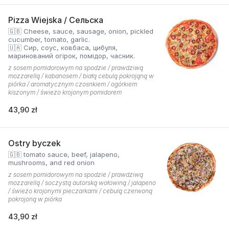
Pizza Wiejska / Сельска
🇬🇧 Cheese, sauce, sausage, onion, pickled
cucumber, tomato, garlic.
🇺🇦 Сир, соус, ковбаса, цибуля,
маринований огірок, помідор, часник.
z sosem pomidorowym na spodzie / prawdziwą
mozzarellą / kabanosem / białą cebulą pokrojąną w
piórka / aromatycznym czosnkiem / ogórkiem
kiszonym / świeżo krojonym pomidorem
43,90 zł
Ostry byczek
🇬🇧 tomato sauce, beef, jalapeno,
mushrooms, and red onion
z sosem pomidorowym na spodzie / prawdziwą
mozzarellą / soczystą autorską wołowiną / jalapeno
/ świeżo krojonymi pieczarkami / cebulą czerwoną
pokrojoną w piórka
43,90 zł