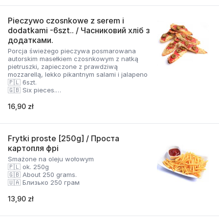
Pieczywo czosnkowe z serem i
dodatkami -6szt.. / Часниковий хліб з
додатками.
Porcja świeżego pieczywa posmarowana
autorskim masełkiem czosnkowym z natką
pietruszki, zapieczone z prawdziwą
mozzarellą, lekko pikantnym salami i jalapeno
🇵🇱 6szt.
🇬🇧 Six pieces.
🇺🇦 Шість штук
16,90 zł
Frytki proste [250g] / Проста
картопля фрі
Smażone na oleju wołowym
🇵🇱 ok. 250g
🇬🇧 About 250 grams.
🇺🇦 Близько 250 грам
13,90 zł