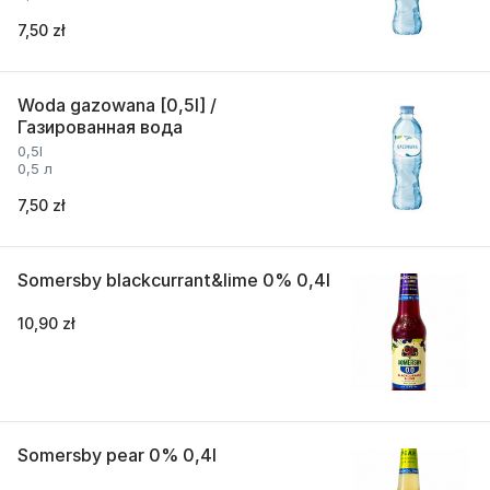
7,50 zł
Woda gazowana [0,5l] /
Газированная вода
0,5l
0,5 л
7,50 zł
Somersby blackcurrant&lime 0% 0,4l
10,90 zł
Somersby pear 0% 0,4l