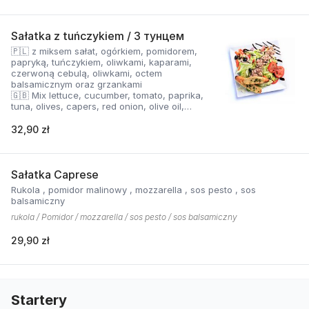
Sałatka z tuńczykiem / З тунцем
🇵🇱 z miksem sałat, ogórkiem, pomidorem,
papryką, tuńczykiem, oliwkami, kaparami,
czerwoną cebulą, oliwkami, octem
balsamicznym oraz grzankami
🇬🇧 Mix lettuce, cucumber, tomato, paprika,
tuna, olives, capers, red onion, olive oil,
balsamic vinegar, garlic bread
🇺🇦 Суміш салату, огірок, помідор, перець,
32,90 zł
тунець, оливки, каперси, червона цибуля,
оливкова олія, бальзамічний оцет і грінки.
Sałatka Caprese
Rukola , pomidor malinowy , mozzarella , sos pesto , sos
balsamiczny
rukola / Pomidor / mozzarella / sos pesto / sos balsamiczny
29,90 zł
Startery