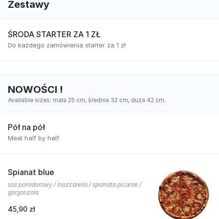
Zestawy
ŚRODA STARTER ZA 1 ZŁ
Do każdego zamówienia starter za 1 zł
NOWOŚCI !
Available sizes: mała 25 cm, średnia 32 cm, duża 42 cm.
Pół na pół
Meal half by half
Spianat blue
sos pomidorowy / mozzarella / spianata picante /
gorgonzola
45,90 zł