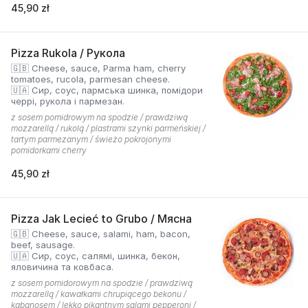
45,90 zł
Pizza Rukola / Рукола
🇬🇧 Cheese, sauce, Parma ham, cherry
tomatoes, rucola, parmesan cheese.
🇺🇦 Сир, соус, пармська шинка, помідори
черрі, рукола і пармезан.
z sosem pomidrowym na spodzie / prawdziwą
mozzarellą / rukolą / plastrami szynki parmeńskiej /
tartym parmezanym / świeżo pokrojonymi
pomidorkami cherry
45,90 zł
Pizza Jak Lecieć to Grubo / Мясна
🇬🇧 Cheese, sauce, salami, ham, bacon,
beef, sausage.
🇺🇦 Сир, соус, салямі, шинка, бекон,
яловичина та ковбаса.
z sosem pomidorowym na spodzie / prawdziwą
mozzarellą / kawałkami chrupiącego bekonu /
kabanosem / lekko pikantnym salami pepperoni /