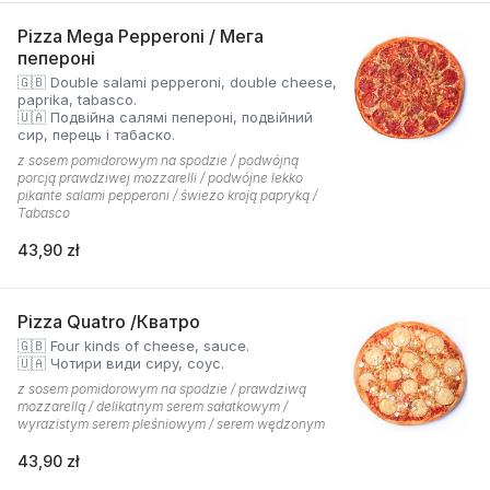
Pizza Mega Pepperoni / Мега
пепероні
🇬🇧 Double salami pepperoni, double cheese,
paprika, tabasco.
🇺🇦 Подвійна салямі пепероні, подвійний
сир, перець і табаско.
z sosem pomidorowym na spodzie / podwójną
porcją prawdziwej mozzarelli / podwójne lekko
pikante salami pepperoni / świeżo kroją papryką /
Tabasco
43,90 zł
Pizza Quatro /Кватро
🇬🇧 Four kinds of cheese, sauce.
🇺🇦 Чотири види сиру, соус.
z sosem pomidorowym na spodzie / prawdziwą
mozzarellą / delikatnym serem sałatkowym /
wyrazistym serem pleśniowym / serem wędzonym
43,90 zł