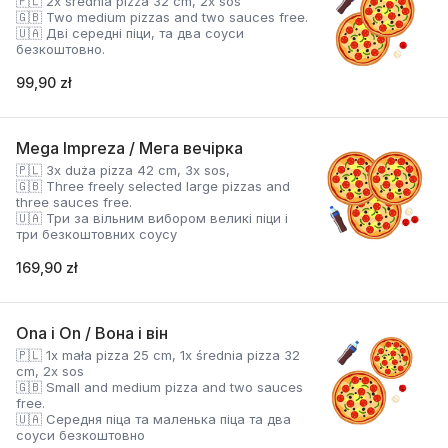
🇵🇱 2x średnia pizza 32 cm, 2x sos
🇬🇧 Two medium pizzas and two sauces free.
🇺🇦 Дві середні піци, та два соуси
безкоштовно.
99,90 zł
Mega Impreza / Мега вечірка
🇵🇱 3x duża pizza 42 cm, 3x sos,
🇬🇧 Three freely selected large pizzas and
three sauces free.
🇺🇦 Три за вільним вибором великі піци і
три безкоштовних соусу
169,90 zł
Ona i On / Вона і він
🇵🇱 1x mała pizza 25 cm, 1x średnia pizza 32
cm, 2x sos
🇬🇧 Small and medium pizza and two sauces
free.
🇺🇦 Середня піца та маленька піца та два
соуси безкоштовно