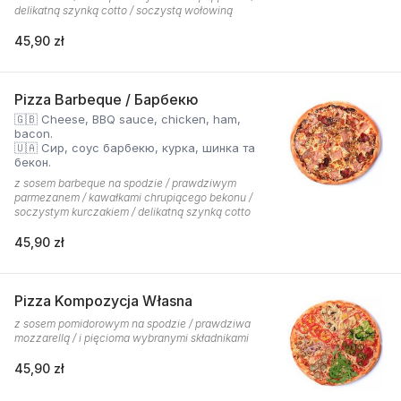
delikatną szynką cotto / soczystą wołowiną
45,90 zł
Pizza Barbeque / Барбекю
🇬🇧 Cheese, BBQ sauce, chicken, ham,
bacon.
🇺🇦 Сир, соус барбекю, курка, шинка та
бекон.
z sosem barbeque na spodzie / prawdziwym
parmezanem / kawałkami chrupiącego bekonu /
soczystym kurczakiem / delikatną szynką cotto
45,90 zł
Pizza Kompozycja Własna
z sosem pomidorowym na spodzie / prawdziwa
mozzarellą / i pięcioma wybranymi składnikami
45,90 zł