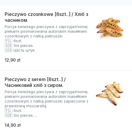
Pieczywo czosnkowe [6szt..] / Хліб з
часником.
Porcja świeżego pieczywa z zaprzyjaźnionej
piekarni posmarowana autorskim masełkiem
czosnkowym z natką pietruszki
🇵🇱 6szt.
🇬🇧 Six pieces.
🇺🇦 Шість штук
12,90 zł
Pieczywo z serem [6szt..] /
Часниковий хліб з сиром.
Porcja świeżego pieczywa z zaprzyjaźnionej
piekarni posmarowana autorskim masełkiem
czosnkowym z natką pietruszki zapieczone z
prawdziwą mozzarellą
🇵🇱 6szt.
🇬🇧 Six pieces.
🇺🇦 Шість штук
14,90 zł