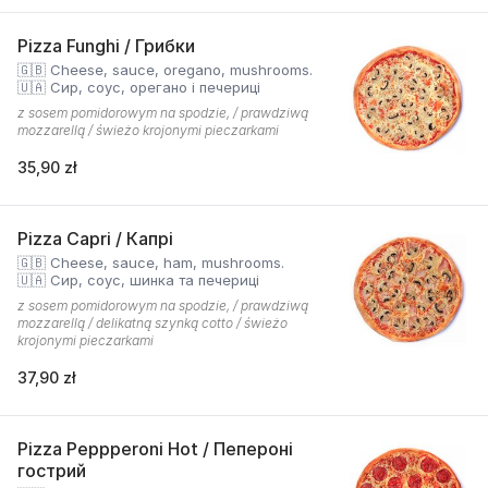
Pizza Funghi / Грибки
🇬🇧 Cheese, sauce, oregano, mushrooms.
🇺🇦 Сир, соус, орегано і печериці
z sosem pomidorowym na spodzie, / prawdziwą
mozzarellą / świeżo krojonymi pieczarkami
35,90 zł
Pizza Capri / Капрі
🇬🇧 Cheese, sauce, ham, mushrooms.
🇺🇦 Сир, соус, шинка та печериці
z sosem pomidorowym na spodzie, / prawdziwą
mozzarellą / delikatną szynką cotto / świeżo
krojonymi pieczarkami
37,90 zł
Pizza Peppperoni Hot / Пепероні
гострий