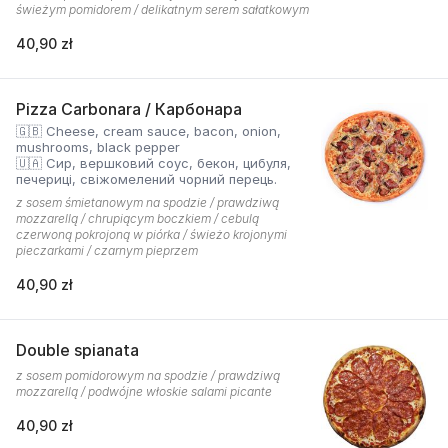
świeżym pomidorem / delikatnym serem sałatkowym
40,90 zł
Pizza Carbonara / Карбонара
🇬🇧 Cheese, cream sauce, bacon, onion,
mushrooms, black pepper
🇺🇦 Сир, вершковий соус, бекон, цибуля,
печериці, свіжомелений чорний перець.
z sosem śmietanowym na spodzie / prawdziwą
mozzarellą / chrupiącym boczkiem / cebulą
czerwoną pokrojoną w piórka / świeżo krojonymi
pieczarkami / czarnym pieprzem
40,90 zł
Double spianata
z sosem pomidorowym na spodzie / prawdziwą
mozzarellą / podwójne włoskie salami picante
40,90 zł