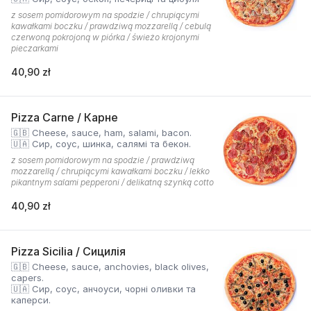
z sosem pomidorowym na spodzie / chrupiącymi
kawałkami boczku / prawdziwą mozzarellą / cebulą
czerwoną pokrojoną w piórka / świeżo krojonymi
pieczarkami
40,90 zł
Pizza Carne / Карне
🇬🇧 Cheese, sauce, ham, salami, bacon.
🇺🇦 Сир, соус, шинка, салямі та бекон.
z sosem pomidorowym na spodzie / prawdziwą
mozzarellą / chrupiącymi kawałkami boczku / lekko
pikantnym salami pepperoni / delikatną szynką cotto
40,90 zł
Pizza Sicilia / Сицилія
🇬🇧 Cheese, sauce, anchovies, black olives,
capers.
🇺🇦 Сир, соус, анчоуси, чорні оливки та
каперси.