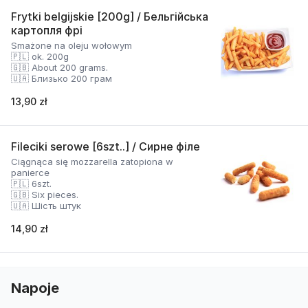
Frytki belgijskie [200g] / Бельгійська
картопля фрі
Smażone na oleju wołowym
🇵🇱 ok. 200g
🇬🇧 About 200 grams.
🇺🇦 Близько 200 грам
13,90 zł
Fileciki serowe [6szt..] / Сирне філе
Ciągnąca się mozzarella zatopiona w
panierce
🇵🇱 6szt.
🇬🇧 Six pieces.
🇺🇦 Шість штук
14,90 zł
Napoje