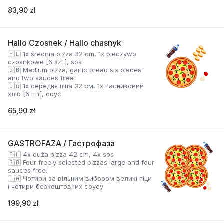
83,90 zł
Hallo Czosnek / Hallo chasnyk
🇵🇱 1x średnia pizza 32 cm, 1x pieczywo
czosnkowe [6 szt.], sos
🇬🇧 Medium pizza, garlic bread six pieces
and two sauces free.
🇺🇦 1x середня піца 32 см, 1x часниковий
хліб [6 шт], соус
65,90 zł
GASTROFAZA / Гастрофаза
🇵🇱 4x duża pizza 42 cm, 4x sos
🇬🇧 Four freely selected pizzas large and four
sauces free.
🇺🇦 Чотири за вільним вибором великі піци
і чотири безкоштовних соусу
199,90 zł