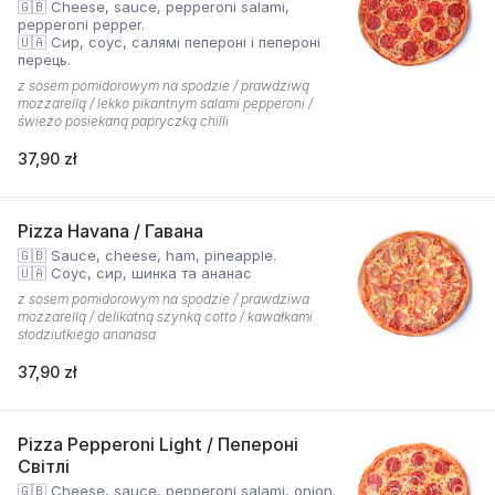
🇬🇧 Cheese, sauce, pepperoni salami,
pepperoni pepper.
🇺🇦 Сир, соус, салямі пепероні і пепероні
перець.
z sosem pomidorowym na spodzie / prawdziwą
mozzarellą / lekko pikantnym salami pepperoni /
świeżo posiekaną papryczką chilli
37,90 zł
Pizza Havana / Гавана
🇬🇧 Sauce, cheese, ham, pineapple.
🇺🇦 Соус, сир, шинка та ананас
z sosem pomidorowym na spodzie / prawdziwa
mozzarellą / delikatną szynką cotto / kawałkami
słodziutkiego ananasa
37,90 zł
Pizza Pepperoni Light / Пепероні
Світлі
🇬🇧 Cheese, sauce, pepperoni salami, onion.