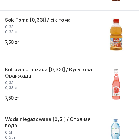
Sok Toma [0,33l] / сік тома
0,33l
0,33 л
7,50 zł
Kultowa oranżada [0,33l] / Культова
Оранжада
0,33l
0,33 л
7,50 zł
Woda niegazowana [0,5l] / Стоячая
вода
0,5l
0,5 л