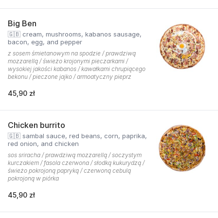
Big Ben
🇬🇧 cream, mushrooms, kabanos sausage,
bacon, egg, and pepper
z sosem śmietanowym na spodzie / prawdziwą
mozzarellą / świeżo krojonymi pieczarkami /
wysokiej jakości kabanos / kawałkami chrupiącego
bekonu / pieczone jajko / armoatyczny pieprz
45,90 zł
Chicken burrito
🇬🇧 sambal sauce, red beans, corn, paprika,
red onion, and chicken
sos sriracha / prawdziwą mozzarellą / soczystym
kurczakiem / fasola czerwona / słodką kukurydzą /
świeżo pokrojoną papryką / czerwoną cebulą
pokrojoną w piórka
45,90 zł