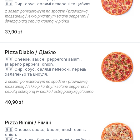
🇺🇦 Сир, соус, салямі пепероні та цибуля.
z sosem pomidorowym na spodzie / prawdziwą
mozzarellą / lekko pikantnym salami pepperoni /
świeżą białą cebulą krojoną w piórka
37,90 zł
Pizza Diablo / Діабло
🇬🇧 Cheese, sauce, pepperoni salami,
jalapeno peppers, onion.
🇺🇦 Сир, соус, салямі пепероні, перець
халапеньо та цибуля.
z sosem pomidorowym na spodzie / prawdziwą
mozzarellą / lekko pikantnym salami pepperoni /
cebulą pokrojoną w piórka / ostrą papryką jalapeno
40,90 zł
Pizza Rimini / Ріміні
🇬🇧 Cheese, sauce, bacon, mushrooms,
onion.
🇺🇦 Сир, соус, бекон, печериці та цибуля