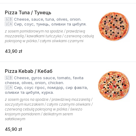
Pizza Tuna / Тунець
🇬🇧 Cheese, sauce, tuna, olives, onion.
🇺🇦 Сир, соус, тунець, оливки та цибуля.
z sosem pomidorowym na spodzie / prawdziwą
mozzarellą / kawałkami tuńczyka / czerwoną cebulą
pokrojoną w piórka / całymi oliwkami czarnymi
43,90 zł
Pizza Kebab / Кебаб
🇬🇧 Cheese, gyros sauce, tomato, favita
cheese, olives, onion, chicken.
🇺🇦 Сир, соус гірос, помідор, сир фавіта,
оливки та цибуля, курка.
z sosem gyros na spodzie / prawdziwą mozzarellą /
soczystym kurczakiem / całymi czarnymi oliwkami /
czerwoną cebulą pokrojoną w piórka / świeżo
krojonym pomidorem / delikatnym serem
sałatkowym
45,90 zł