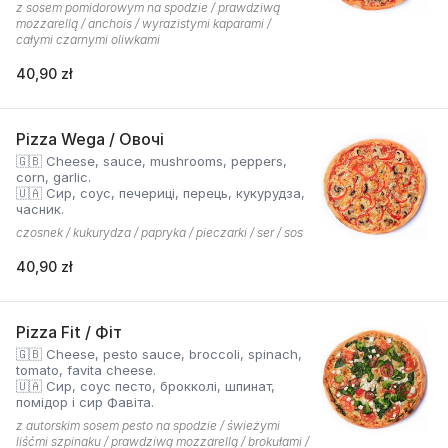
z sosem pomidorowym na spodzie / prawdziwą
mozzarellą / anchois / wyrazistymi kaparami /
całymi czarnymi oliwkami
40,90 zł
Pizza Wega / Овочі
🇬🇧 Cheese, sauce, mushrooms, peppers,
corn, garlic.
🇺🇦 Сир, соус, печериці, перець, кукурудза,
часник.
czosnek / kukurydza / papryka / pieczarki / ser / sos
40,90 zł
Pizza Fit / Фіт
🇬🇧 Cheese, pesto sauce, broccoli, spinach,
tomato, favita cheese.
🇺🇦 Сир, соус песто, брокколі, шпинат,
помідор і сир Фавіта.
z autorskim sosem pesto na spodzie / świeżymi
liśćmi szpinaku / prawdziwą mozzarellą / brokułami /