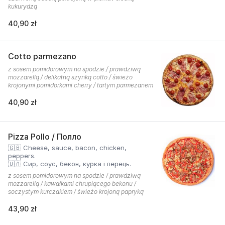
kukurydzą
40,90 zł
Cotto parmezano
z sosem pomidorowym na spodzie / prawdziwą
mozzarellą / delikatną szynką cotto / świeżo
krojonymi pomidorkami cherry / tartym parmezanem
40,90 zł
Pizza Pollo / Полло
🇬🇧 Cheese, sauce, bacon, chicken,
peppers.
🇺🇦 Сир, соус, бекон, курка і перець.
z sosem pomidorowym na spodzie / prawdziwą
mozzarellą / kawałkami chrupiącego bekonu /
soczystym kurczakiem / świeżo krojoną papryką
43,90 zł