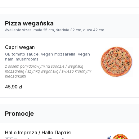
Pizza wegańska
Available sizes: mała 25 cm, średnia 32 cm, duża 42 cm.
Capri wegan
GB tomato sauce, vegan mozzarella, vegan
ham, mushrooms
z sosem pomidorowym na spodzie / wegńską
mozzarellą / szynką wegańską / świeżo krojonymi
pieczarkami
45,90 zł
Promocje
Hallo Impreza / Hallo Партія