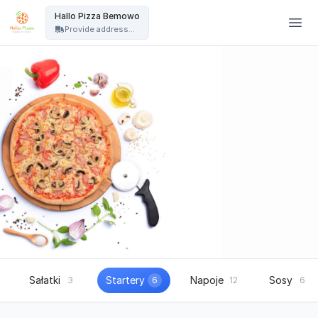
Hallo Pizza Warszawa - Hallo Pizza Bemowo
Hallo Pizza Bemowo
Provide address...
Sałatki
Startery
Napoje
Sosy
3
6
12
6