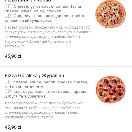
🇬🇧 Cheese, gyros sauce, tomato, favita
cheese, olives, onion, chicken.
🇺🇦 Сир, соус гірос, помідор, сир фавіта,
оливки та цибуля, курка.
z sosem gyros na spodzie / prawdziwą mozzarellą /
soczystym kurczakiem / całymi czarnymi oliwkami /
czerwoną cebulą pokrojoną w piórka / świeżo
krojonym pomidorem / delikatnym serem
sałatkowym
45,90 zł
Pizza Góralska / Журавіна
🇬🇧 cheese, sauce, becon, smoked cheese,
red onion, cranberry.
🇺🇦 сир, соус, бекон, сир горець, червона
цибуля та журавлина
z sosem pomidorowym na spodzie / prawdziwą
mozzarellą / kawałkami chrupiącego bekonu /
czerwoną cebulą pokrojoną w piórka / serem
wędzonym / słodką żurawiną
45,90 zł