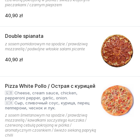
pieczarkami / czarnym pieprzem
40,90 zł
Double spianata
z sosem pomidorowym na spodzie / prawdziwą
mozzarellą / podwójne włoskie salami picante
40,90 zł
Pizza White Pollo / Острая с курицей
🇬🇧 Cheese, cream sauce, chicken,
pepperoni pepper, garlic, onion.
🇺🇦 Сыр, сливочный соус, курица, перец
пепперони, чеснок и лук.
z sosem śmietanowym na spodzie / prawdziwą
mozzarellą / kawałkami soczystego kurczaka /
czerwoną cebulą pokrojoną w piórka /
aromatycznym czosnkiem / świeżo siekaną papryką
chilli