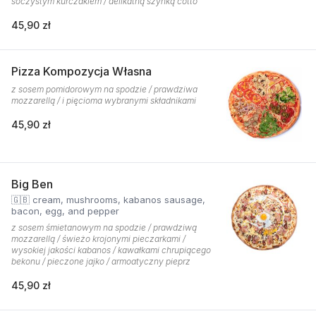
soczystym kurczakiem / delikatną szynką cotto
45,90 zł
Pizza Kompozycja Własna
z sosem pomidorowym na spodzie / prawdziwa
mozzarellą / i pięcioma wybranymi składnikami
45,90 zł
Big Ben
🇬🇧 cream, mushrooms, kabanos sausage,
bacon, egg, and pepper
z sosem śmietanowym na spodzie / prawdziwą
mozzarellą / świeżo krojonymi pieczarkami /
wysokiej jakości kabanos / kawałkami chrupiącego
bekonu / pieczone jajko / armoatyczny pieprz
45,90 zł