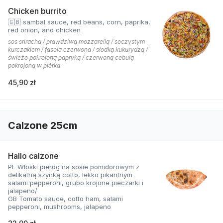
Chicken burrito
🇬🇧 sambal sauce, red beans, corn, paprika,
red onion, and chicken
sos sriracha / prawdziwą mozzarellą / soczystym
kurczakiem / fasola czerwona / słodką kukurydzą /
świeżo pokrojoną papryką / czerwoną cebulą
pokrojoną w piórka
45,90 zł
Calzone 25cm
Hallo calzone
PL Włoski pieróg na sosie pomidorowym z
delikatną szynką cotto, lekko pikantnym
salami pepperoni, grubo krojone pieczarki i
jalapeno/
GB Tomato sauce, cotto ham, salami
pepperoni, mushrooms, jalapeno