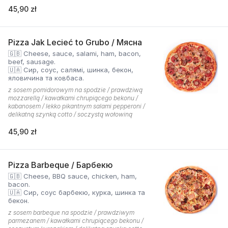
45,90 zł
Pizza Jak Lecieć to Grubo / Мясна
🇬🇧 Cheese, sauce, salami, ham, bacon,
beef, sausage.
🇺🇦 Сир, соус, салямі, шинка, бекон,
яловичина та ковбаса.
z sosem pomidorowym na spodzie / prawdziwą
mozzarellą / kawałkami chrupiącego bekonu /
kabanosem / lekko pikantnym salami pepperoni /
delikatną szynką cotto / soczystą wołowiną
45,90 zł
Pizza Barbeque / Барбекю
🇬🇧 Cheese, BBQ sauce, chicken, ham,
bacon.
🇺🇦 Сир, соус барбекю, курка, шинка та
бекон.
z sosem barbeque na spodzie / prawdziwym
parmezanem / kawałkami chrupiącego bekonu /