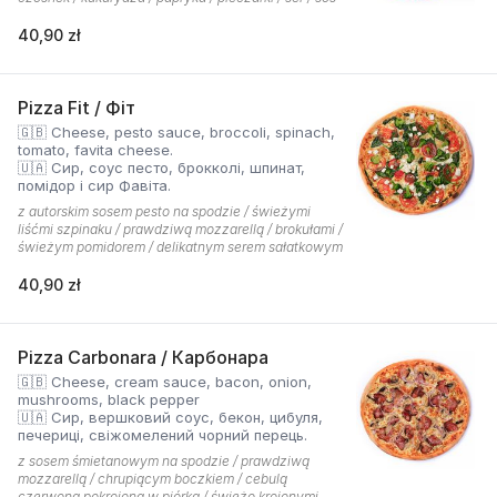
40,90 zł
Pizza Fit / Фіт
🇬🇧 Cheese, pesto sauce, broccoli, spinach,
tomato, favita cheese.
🇺🇦 Сир, соус песто, брокколі, шпинат,
помідор і сир Фавіта.
z autorskim sosem pesto na spodzie / świeżymi
liśćmi szpinaku / prawdziwą mozzarellą / brokułami /
świeżym pomidorem / delikatnym serem sałatkowym
40,90 zł
Pizza Carbonara / Карбонара
🇬🇧 Cheese, cream sauce, bacon, onion,
mushrooms, black pepper
🇺🇦 Сир, вершковий соус, бекон, цибуля,
печериці, свіжомелений чорний перець.
z sosem śmietanowym na spodzie / prawdziwą
mozzarellą / chrupiącym boczkiem / cebulą
czerwoną pokrojoną w piórka / świeżo krojonymi