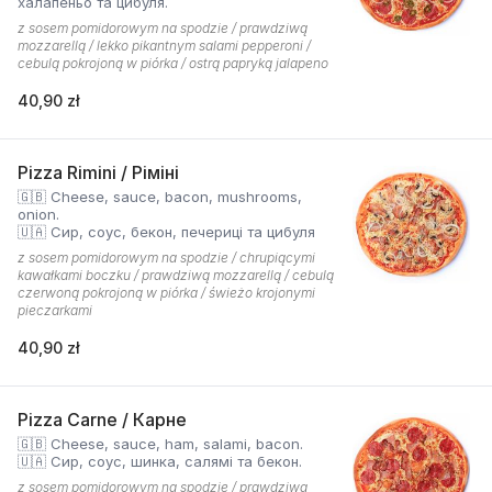
халапеньо та цибуля.
z sosem pomidorowym na spodzie / prawdziwą
mozzarellą / lekko pikantnym salami pepperoni /
cebulą pokrojoną w piórka / ostrą papryką jalapeno
40,90 zł
Pizza Rimini / Ріміні
🇬🇧 Cheese, sauce, bacon, mushrooms,
onion.
🇺🇦 Сир, соус, бекон, печериці та цибуля
z sosem pomidorowym na spodzie / chrupiącymi
kawałkami boczku / prawdziwą mozzarellą / cebulą
czerwoną pokrojoną w piórka / świeżo krojonymi
pieczarkami
40,90 zł
Pizza Carne / Карне
🇬🇧 Cheese, sauce, ham, salami, bacon.
🇺🇦 Сир, соус, шинка, салямі та бекон.
z sosem pomidorowym na spodzie / prawdziwą