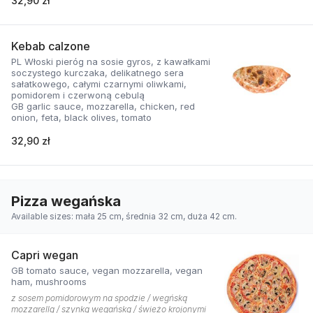
32,90 zł
Kebab calzone
PL Włoski pieróg na sosie gyros, z kawałkami
soczystego kurczaka, delikatnego sera
sałatkowego, całymi czarnymi oliwkami,
pomidorem i czerwoną cebulą
GB garlic sauce, mozzarella, chicken, red
onion, feta, black olives, tomato
32,90 zł
Pizza wegańska
Available sizes: mała 25 cm, średnia 32 cm, duża 42 cm.
Capri wegan
GB tomato sauce, vegan mozzarella, vegan
ham, mushrooms
z sosem pomidorowym na spodzie / wegńską
mozzarellą / szynką wegańską / świeżo krojonymi