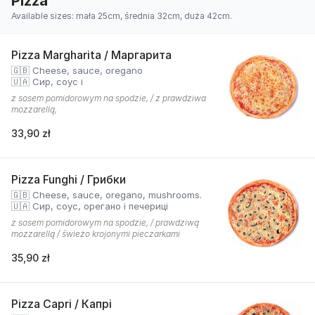
Pizza
Available sizes: mała 25cm, średnia 32cm, duża 42cm.
Pizza Margharita / Маргарита
🇬🇧 Cheese, sauce, oregano
🇺🇦 Сир, соус і
z sosem pomidorowym na spodzie, / z prawdziwa
mozzarellą,
33,90 zł
Pizza Funghi / Грибки
🇬🇧 Cheese, sauce, oregano, mushrooms.
🇺🇦 Сир, соус, орегано і печериці
z sosem pomidorowym na spodzie, / prawdziwą
mozzarellą / świeżo krojonymi pieczarkami
35,90 zł
Pizza Capri / Капрі