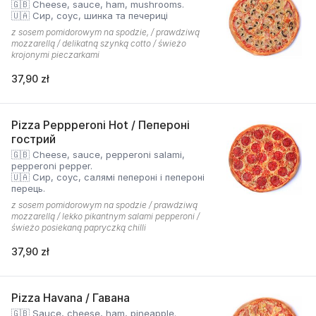
🇬🇧 Cheese, sauce, ham, mushrooms.
🇺🇦 Сир, соус, шинка та печериці
z sosem pomidorowym na spodzie, / prawdziwą
mozzarellą / delikatną szynką cotto / świeżo
krojonymi pieczarkami
37,90 zł
Pizza Peppperoni Hot / Пепероні
гострий
🇬🇧 Cheese, sauce, pepperoni salami,
pepperoni pepper.
🇺🇦 Сир, соус, салямі пепероні і пепероні
перець.
z sosem pomidorowym na spodzie / prawdziwą
mozzarellą / lekko pikantnym salami pepperoni /
świeżo posiekaną papryczką chilli
37,90 zł
Pizza Havana / Гавана
🇬🇧 Sauce, cheese, ham, pineapple.