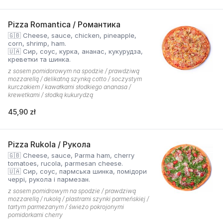
Pizza Romantica / Романтика
🇬🇧 Cheese, sauce, chicken, pineapple,
corn, shrimp, ham.
🇺🇦 Сир, соус, курка, ананас, кукурудза,
креветки та шинка.
z sosem pomidorowym na spodzie / prawdziwą
mozzarellą / delikatną szynką cotto / soczystym
kurczakiem / kawałkami słodkiego ananasa /
krewetkami / słodką kukurydzą
45,90 zł
Pizza Rukola / Рукола
🇬🇧 Cheese, sauce, Parma ham, cherry
tomatoes, rucola, parmesan cheese.
🇺🇦 Сир, соус, пармська шинка, помідори
черрі, рукола і пармезан.
z sosem pomidrowym na spodzie / prawdziwą
mozzarellą / rukolą / plastrami szynki parmeńskiej /
tartym parmezanym / świeżo pokrojonymi
pomidorkami cherry