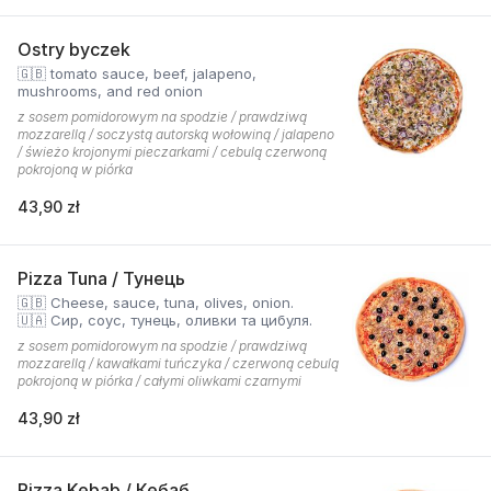
Ostry byczek
🇬🇧 tomato sauce, beef, jalapeno,
mushrooms, and red onion
z sosem pomidorowym na spodzie / prawdziwą
mozzarellą / soczystą autorską wołowiną / jalapeno
/ świeżo krojonymi pieczarkami / cebulą czerwoną
pokrojoną w piórka
43,90 zł
Pizza Tuna / Тунець
🇬🇧 Cheese, sauce, tuna, olives, onion.
🇺🇦 Сир, соус, тунець, оливки та цибуля.
z sosem pomidorowym na spodzie / prawdziwą
mozzarellą / kawałkami tuńczyka / czerwoną cebulą
pokrojoną w piórka / całymi oliwkami czarnymi
43,90 zł
Pizza Kebab / Кебаб