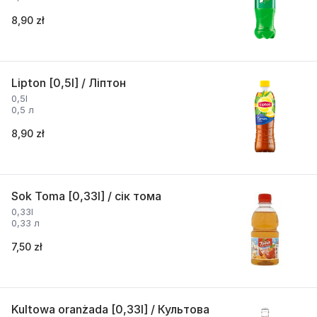
8,90 zł
Lipton [0,5l] / Ліптон
0,5l
0,5 л
8,90 zł
Sok Toma [0,33l] / сік тома
0,33l
0,33 л
7,50 zł
Kultowa oranżada [0,33l] / Культова