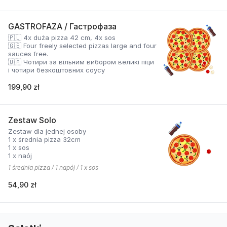
GASTROFAZA / Гастрофаза
🇵🇱 4x duża pizza 42 cm, 4x sos
🇬🇧 Four freely selected pizzas large and four
sauces free.
🇺🇦 Чотири за вільним вибором великі піци
і чотири безкоштовних соусу
199,90 zł
Zestaw Solo
Zestaw dla jednej osoby
1 x średnia pizza 32cm
1 x sos
1 x naój
1 średnia pizza / 1 napój / 1 x sos
54,90 zł