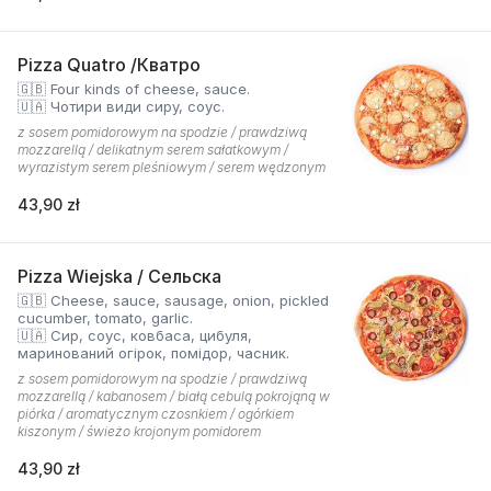
Pizza Quatro /Кватро
🇬🇧 Four kinds of cheese, sauce.
🇺🇦 Чотири види сиру, соус.
z sosem pomidorowym na spodzie / prawdziwą
mozzarellą / delikatnym serem sałatkowym /
wyrazistym serem pleśniowym / serem wędzonym
43,90 zł
Pizza Wiejska / Сельска
🇬🇧 Cheese, sauce, sausage, onion, pickled
cucumber, tomato, garlic.
🇺🇦 Сир, соус, ковбаса, цибуля,
маринований огірок, помідор, часник.
z sosem pomidorowym na spodzie / prawdziwą
mozzarellą / kabanosem / białą cebulą pokrojąną w
piórka / aromatycznym czosnkiem / ogórkiem
kiszonym / świeżo krojonym pomidorem
43,90 zł