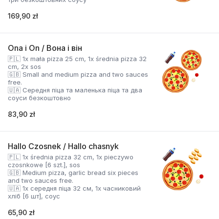
169,90 zł
Ona i On / Вона і він
🇵🇱 1x mała pizza 25 cm, 1x średnia pizza 32
cm, 2x sos
🇬🇧 Small and medium pizza and two sauces
free.
🇺🇦 Середня піца та маленька піца та два
соуси безкоштовно
83,90 zł
Hallo Czosnek / Hallo chasnyk
🇵🇱 1x średnia pizza 32 cm, 1x pieczywo
czosnkowe [6 szt.], sos
🇬🇧 Medium pizza, garlic bread six pieces
and two sauces free.
🇺🇦 1x середня піца 32 см, 1x часниковий
хліб [6 шт], соус
65,90 zł