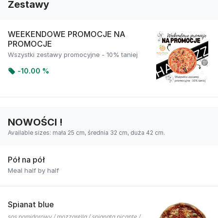
Zestawy
WEEKENDOWE PROMOCJE NA
PROMOCJE
Wszystki zestawy promocyjne - 10% taniej
-
10.00 %
NOWOŚCI !
Available sizes: mała 25 cm, średnia 32 cm, duża 42 cm.
Pół na pół
Meal half by half
Spianat blue
sos pomidorowy / mozzarella / spianata picante /