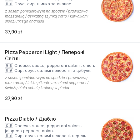
🇺🇦 Соус, сир, шинка та ананас
z sosem pomidorowym na spodzie / prawdziwa
mozzarellą / delikatną szynką cotto / kawałkami
słodziutkiego ananasa
37,90 zł
Pizza Pepperoni Light / Пепероні
Світлі
🇬🇧 Cheese, sauce, pepperoni salami, onion.
🇺🇦 Сир, соус, салямі пепероні та цибуля.
z sosem pomidorowym na spodzie / prawdziwą
mozzarellą / lekko pikantnym salami pepperoni /
świeżą białą cebulą krojoną w piórka
37,90 zł
Pizza Diablo / Діабло
🇬🇧 Cheese, sauce, pepperoni salami,
jalapeno peppers, onion.
🇺🇦 Сир, соус, салямі пепероні, перець