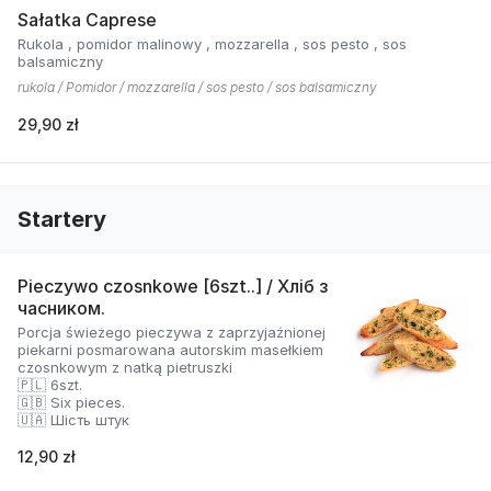
Sałatka Caprese
Rukola , pomidor malinowy , mozzarella , sos pesto , sos
balsamiczny
rukola / Pomidor / mozzarella / sos pesto / sos balsamiczny
29,90 zł
Startery
Pieczywo czosnkowe [6szt..] / Хліб з
часником.
Porcja świeżego pieczywa z zaprzyjaźnionej
piekarni posmarowana autorskim masełkiem
czosnkowym z natką pietruszki
🇵🇱 6szt.
🇬🇧 Six pieces.
🇺🇦 Шість штук
12,90 zł