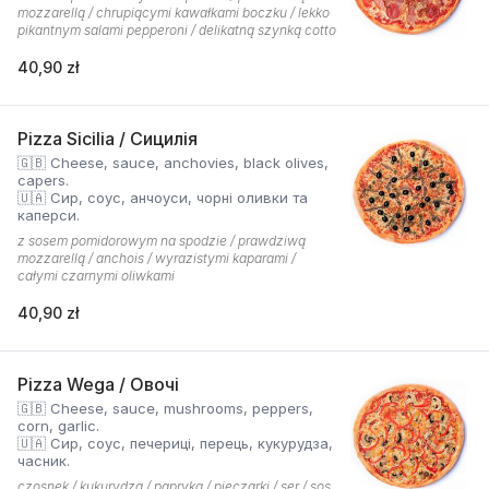
mozzarellą / chrupiącymi kawałkami boczku / lekko
pikantnym salami pepperoni / delikatną szynką cotto
40,90 zł
Pizza Sicilia / Сицилія
🇬🇧 Cheese, sauce, anchovies, black olives,
capers.
🇺🇦 Сир, соус, анчоуси, чорні оливки та
каперси.
z sosem pomidorowym na spodzie / prawdziwą
mozzarellą / anchois / wyrazistymi kaparami /
całymi czarnymi oliwkami
40,90 zł
Pizza Wega / Овочі
🇬🇧 Cheese, sauce, mushrooms, peppers,
corn, garlic.
🇺🇦 Сир, соус, печериці, перець, кукурудза,
часник.
czosnek / kukurydza / papryka / pieczarki / ser / sos