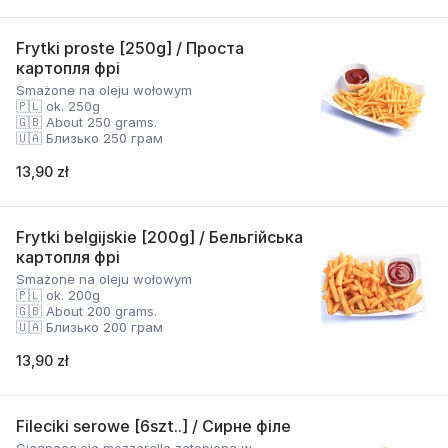
Frytki proste [250g] / Проста
картопля фрі
Smażone na oleju wołowym
🇵🇱 ok. 250g
🇬🇧 About 250 grams.
🇺🇦 Близько 250 грам
13,90 zł
Frytki belgijskie [200g] / Бельгійська
картопля фрі
Smażone na oleju wołowym
🇵🇱 ok. 200g
🇬🇧 About 200 grams.
🇺🇦 Близько 200 грам
13,90 zł
Fileciki serowe [6szt..] / Сирне філе