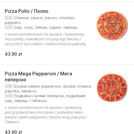
Pizza Pollo / Полло
🇬🇧 Cheese, sauce, bacon, chicken,
peppers.
🇺🇦 Сир, соус, бекон, курка і перець.
z sosem pomidorowym na spodzie / prawdziwą
mozzarellą / kawałkami chrupiącego bekonu /
soczystym kurczakiem / świeżo krojoną papryką
43,90 zł
Pizza Mega Pepperoni / Мега
пепероні
🇬🇧 Double salami pepperoni, double cheese,
paprika, tabasco.
🇺🇦 Подвійна салямі пепероні, подвійний
сир, перець і табаско.
z sosem pomidorowym na spodzie / podwójną
porcją prawdziwej mozzarelli / podwójne lekko
pikante salami pepperoni / świeżo kroją papryką /
Tabasco
43,90 zł