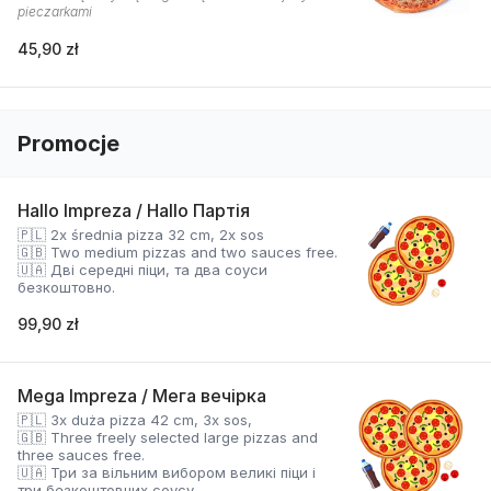
pieczarkami
45,90 zł
Promocje
Hallo Impreza / Hallo Партія
🇵🇱 2x średnia pizza 32 cm, 2x sos
🇬🇧 Two medium pizzas and two sauces free.
🇺🇦 Дві середні піци, та два соуси
безкоштовно.
99,90 zł
Mega Impreza / Мега вечірка
🇵🇱 3x duża pizza 42 cm, 3x sos,
🇬🇧 Three freely selected large pizzas and
three sauces free.
🇺🇦 Три за вільним вибором великі піци і
три безкоштовних соусу