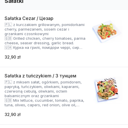
Sałatki
Sałatka Cezar / Цезар
🇵🇱 z kurczakiem grillowanym, pomidorkami
cherry, parmezanem, sosem cezar i
grzankami czosnkowymi
🇬🇧 Grilled chicken, cherry tomatoes, parma
cheese, seaser dressing, garlic bread.
🇺🇦 Курка на грилі, помідори черрі, сир
Пармезан, соус Цезар і часникові грінки.
32,90 zł
Sałatka z tuńczykiem / З тунцем
🇵🇱 z miksem sałat, ogórkiem, pomidorem,
papryką, tuńczykiem, oliwkami, kaparami,
czerwoną cebulą, oliwkami, octem
balsamicznym oraz grzankami
🇬🇧 Mix lettuce, cucumber, tomato, paprika,
tuna, olives, capers, red onion, olive oil,
balsamic vinegar, garlic bread
🇺🇦 Суміш салату, огірок, помідор, перець,
32,90 zł
тунець, оливки, каперси, червона цибуля,
оливкова олія, бальзамічний оцет і грінки.