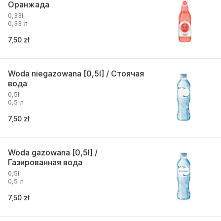
Оранжада
0,33l
0,33 л
7,50 zł
Woda niegazowana [0,5l] / Стоячая
вода
0,5l
0,5 л
7,50 zł
Woda gazowana [0,5l] /
Газированная вода
0,5l
0,5 л
7,50 zł