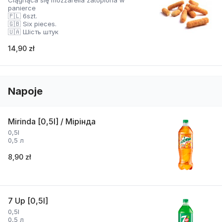
Ciągnąca się mozzarella zatopiona w
panierce
🇵🇱 6szt.
🇬🇧 Six pieces.
🇺🇦 Шість штук
14,90 zł
Napoje
Mirinda [0,5l] / Мірінда
0,5l
0,5 л
8,90 zł
7 Up [0,5l]
0,5l
0,5 л