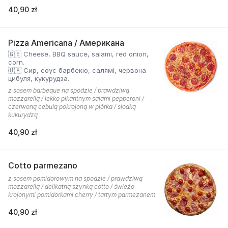
40,90 zł
Pizza Americana / Американа
🇬🇧 Cheese, BBQ sauce, salami, red onion,
corn.
🇺🇦 Сир, соус барбекю, салямі, червона
цибуля, кукурудза.
z sosem barbeque na spodzie / prawdziwą
mozzarellą / lekko pikantnym salami pepperoni /
czerwoną cebulą pokrojoną w piórka / słodką
kukurydzą
40,90 zł
Cotto parmezano
z sosem pomidorowym na spodzie / prawdziwą
mozzarellą / delikatną szynką cotto / świeżo
krojonymi pomidorkami cherry / tartym parmezanem
40,90 zł