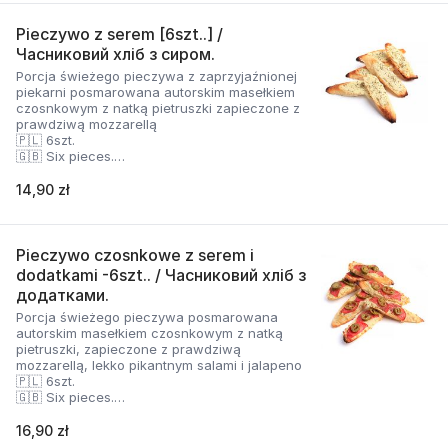
Pieczywo z serem [6szt..] /
Часниковий хліб з сиром.
Porcja świeżego pieczywa z zaprzyjaźnionej
piekarni posmarowana autorskim masełkiem
czosnkowym z natką pietruszki zapieczone z
prawdziwą mozzarellą
🇵🇱 6szt.
🇬🇧 Six pieces.
🇺🇦 Шість штук
14,90 zł
Pieczywo czosnkowe z serem i
dodatkami -6szt.. / Часниковий хліб з
додатками.
Porcja świeżego pieczywa posmarowana
autorskim masełkiem czosnkowym z natką
pietruszki, zapieczone z prawdziwą
mozzarellą, lekko pikantnym salami i jalapeno
🇵🇱 6szt.
🇬🇧 Six pieces.
🇺🇦 Шість штук
16,90 zł