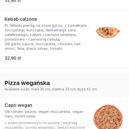
32,90 zł
Kebab calzone
PL Włoski pieróg na sosie gyros, z kawałkami
soczystego kurczaka, delikatnego sera
sałatkowego, całymi czarnymi oliwkami,
pomidorem i czerwoną cebulą
GB garlic sauce, mozzarella, chicken, red
onion, feta, black olives, tomato
32,90 zł
Pizza wegańska
Available sizes: mała 25 cm, średnia 32 cm, duża 42 cm.
Capri wegan
GB tomato sauce, vegan mozzarella, vegan
ham, mushrooms
z sosem pomidorowym na spodzie / wegńską
mozzarellą / szynką wegańską / świeżo krojonymi