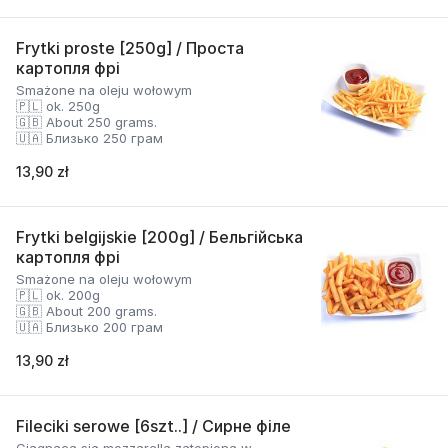
Frytki proste [250g] / Проста
картопля фрі
Smażone na oleju wołowym
🇵🇱 ok. 250g
🇬🇧 About 250 grams.
🇺🇦 Близько 250 грам
13,90 zł
Frytki belgijskie [200g] / Бельгійська
картопля фрі
Smażone na oleju wołowym
🇵🇱 ok. 200g
🇬🇧 About 200 grams.
🇺🇦 Близько 200 грам
13,90 zł
Fileciki serowe [6szt..] / Сирне філе