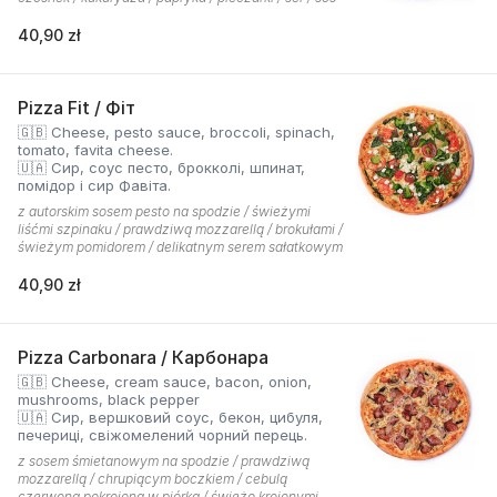
40,90 zł
Pizza Fit / Фіт
🇬🇧 Cheese, pesto sauce, broccoli, spinach,
tomato, favita cheese.
🇺🇦 Сир, соус песто, брокколі, шпинат,
помідор і сир Фавіта.
z autorskim sosem pesto na spodzie / świeżymi
liśćmi szpinaku / prawdziwą mozzarellą / brokułami /
świeżym pomidorem / delikatnym serem sałatkowym
40,90 zł
Pizza Carbonara / Карбонара
🇬🇧 Cheese, cream sauce, bacon, onion,
mushrooms, black pepper
🇺🇦 Сир, вершковий соус, бекон, цибуля,
печериці, свіжомелений чорний перець.
z sosem śmietanowym na spodzie / prawdziwą
mozzarellą / chrupiącym boczkiem / cebulą
czerwoną pokrojoną w piórka / świeżo krojonymi