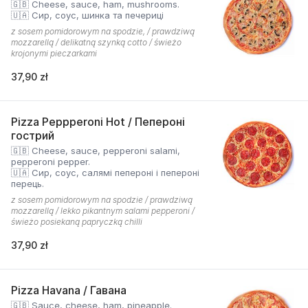
🇬🇧 Cheese, sauce, ham, mushrooms.
🇺🇦 Сир, соус, шинка та печериці
z sosem pomidorowym na spodzie, / prawdziwą
mozzarellą / delikatną szynką cotto / świeżo
krojonymi pieczarkami
37,90 zł
Pizza Peppperoni Hot / Пепероні
гострий
🇬🇧 Cheese, sauce, pepperoni salami,
pepperoni pepper.
🇺🇦 Сир, соус, салямі пепероні і пепероні
перець.
z sosem pomidorowym na spodzie / prawdziwą
mozzarellą / lekko pikantnym salami pepperoni /
świeżo posiekaną papryczką chilli
37,90 zł
Pizza Havana / Гавана
🇬🇧 Sauce, cheese, ham, pineapple.