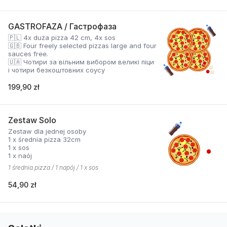
GASTROFAZA / Гастрофаза
🇵🇱 4x duża pizza 42 cm, 4x sos
🇬🇧 Four freely selected pizzas large and four
sauces free.
🇺🇦 Чотири за вільним вибором великі піци
і чотири безкоштовних соусу
199,90 zł
Zestaw Solo
Zestaw dla jednej osoby
1 x średnia pizza 32cm
1 x sos
1 x naój
1 średnia pizza / 1 napój / 1 x sos
54,90 zł