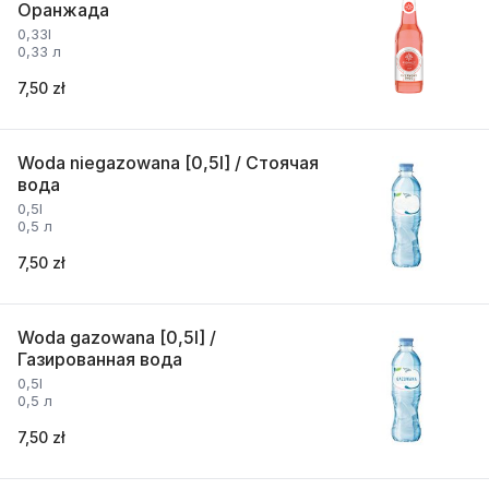
Оранжада
0,33l
0,33 л
7,50 zł
Woda niegazowana [0,5l] / Стоячая
вода
0,5l
0,5 л
7,50 zł
Woda gazowana [0,5l] /
Газированная вода
0,5l
0,5 л
7,50 zł