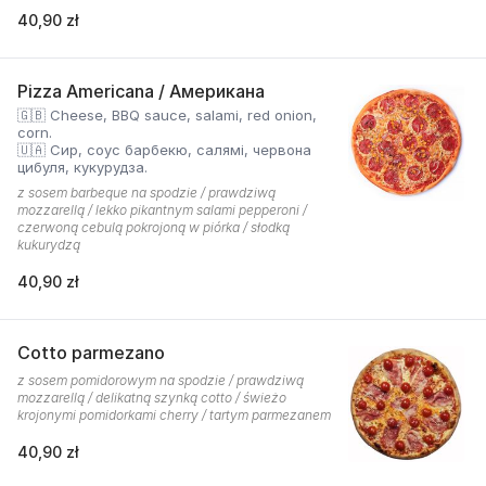
40,90 zł
Pizza Americana / Американа
🇬🇧 Cheese, BBQ sauce, salami, red onion,
corn.
🇺🇦 Сир, соус барбекю, салямі, червона
цибуля, кукурудза.
z sosem barbeque na spodzie / prawdziwą
mozzarellą / lekko pikantnym salami pepperoni /
czerwoną cebulą pokrojoną w piórka / słodką
kukurydzą
40,90 zł
Cotto parmezano
z sosem pomidorowym na spodzie / prawdziwą
mozzarellą / delikatną szynką cotto / świeżo
krojonymi pomidorkami cherry / tartym parmezanem
40,90 zł