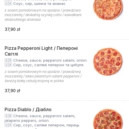
🇺🇦 Соус, сир, шинка та ананас
z sosem pomidorowym na spodzie / prawdziwa
mozzarellą / delikatną szynką cotto / kawałkami
słodziutkiego ananasa
37,90 zł
Pizza Pepperoni Light / Пепероні
Світлі
🇬🇧 Cheese, sauce, pepperoni salami, onion.
🇺🇦 Сир, соус, салямі пепероні та цибуля.
z sosem pomidorowym na spodzie / prawdziwą
mozzarellą / lekko pikantnym salami pepperoni /
świeżą białą cebulą krojoną w piórka
37,90 zł
Pizza Diablo / Діабло
🇬🇧 Cheese, sauce, pepperoni salami,
jalapeno peppers, onion.
🇺🇦 Сир, соус, салямі пепероні, перець