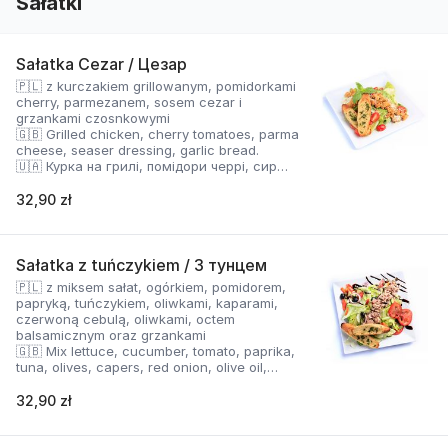
Sałatki
Sałatka Cezar / Цезар
🇵🇱 z kurczakiem grillowanym, pomidorkami
cherry, parmezanem, sosem cezar i
grzankami czosnkowymi
🇬🇧 Grilled chicken, cherry tomatoes, parma
cheese, seaser dressing, garlic bread.
🇺🇦 Курка на грилі, помідори черрі, сир
Пармезан, соус Цезар і часникові грінки.
32,90 zł
Sałatka z tuńczykiem / З тунцем
🇵🇱 z miksem sałat, ogórkiem, pomidorem,
papryką, tuńczykiem, oliwkami, kaparami,
czerwoną cebulą, oliwkami, octem
balsamicznym oraz grzankami
🇬🇧 Mix lettuce, cucumber, tomato, paprika,
tuna, olives, capers, red onion, olive oil,
balsamic vinegar, garlic bread
🇺🇦 Суміш салату, огірок, помідор, перець,
32,90 zł
тунець, оливки, каперси, червона цибуля,
оливкова олія, бальзамічний оцет і грінки.