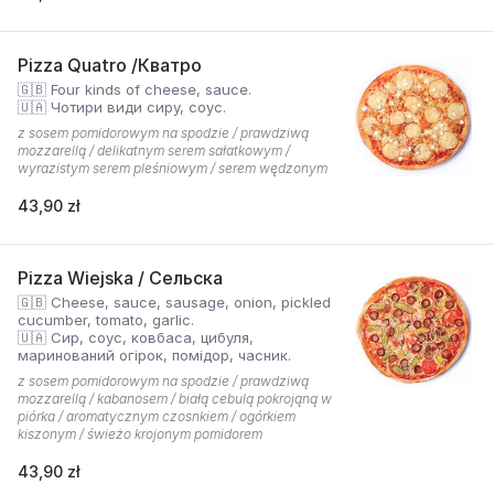
Pizza Quatro /Кватро
🇬🇧 Four kinds of cheese, sauce.
🇺🇦 Чотири види сиру, соус.
z sosem pomidorowym na spodzie / prawdziwą
mozzarellą / delikatnym serem sałatkowym /
wyrazistym serem pleśniowym / serem wędzonym
43,90 zł
Pizza Wiejska / Сельска
🇬🇧 Cheese, sauce, sausage, onion, pickled
cucumber, tomato, garlic.
🇺🇦 Сир, соус, ковбаса, цибуля,
маринований огірок, помідор, часник.
z sosem pomidorowym na spodzie / prawdziwą
mozzarellą / kabanosem / białą cebulą pokrojąną w
piórka / aromatycznym czosnkiem / ogórkiem
kiszonym / świeżo krojonym pomidorem
43,90 zł