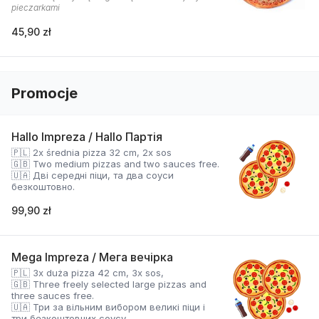
pieczarkami
45,90 zł
Promocje
Hallo Impreza / Hallo Партія
🇵🇱 2x średnia pizza 32 cm, 2x sos
🇬🇧 Two medium pizzas and two sauces free.
🇺🇦 Дві середні піци, та два соуси
безкоштовно.
99,90 zł
Mega Impreza / Мега вечірка
🇵🇱 3x duża pizza 42 cm, 3x sos,
🇬🇧 Three freely selected large pizzas and
three sauces free.
🇺🇦 Три за вільним вибором великі піци і
три безкоштовних соусу