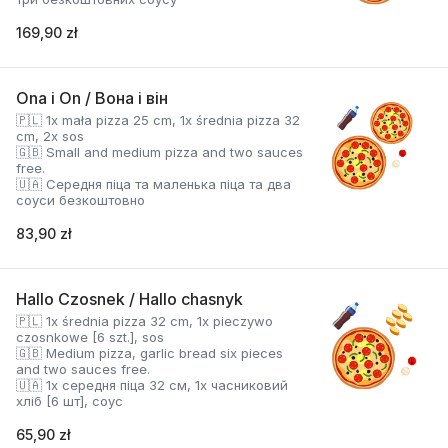
169,90 zł
Ona i On / Вона і він
🇵🇱 1x mała pizza 25 cm, 1x średnia pizza 32
cm, 2x sos
🇬🇧 Small and medium pizza and two sauces
free.
🇺🇦 Середня піца та маленька піца та два
соуси безкоштовно
83,90 zł
Hallo Czosnek / Hallo chasnyk
🇵🇱 1x średnia pizza 32 cm, 1x pieczywo
czosnkowe [6 szt.], sos
🇬🇧 Medium pizza, garlic bread six pieces
and two sauces free.
🇺🇦 1x середня піца 32 см, 1x часниковий
хліб [6 шт], соус
65,90 zł