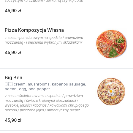
soczystym kurczakiem / delikatną szynką cotto
45,90 zł
Pizza Kompozycja Własna
z sosem pomidorowym na spodzie / prawdziwa
mozzarellą / i pięcioma wybranymi składnikami
45,90 zł
Big Ben
🇬🇧 cream, mushrooms, kabanos sausage,
bacon, egg, and pepper
z sosem śmietanowym na spodzie / prawdziwą
mozzarellą / świeżo krojonymi pieczarkami /
wysokiej jakości kabanos / kawałkami chrupiącego
bekonu / pieczone jajko / armoatyczny pieprz
45,90 zł