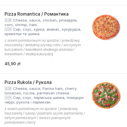
Pizza Romantica / Романтика
🇬🇧 Cheese, sauce, chicken, pineapple,
corn, shrimp, ham.
🇺🇦 Сир, соус, курка, ананас, кукурудза,
креветки та шинка.
z sosem pomidorowym na spodzie / prawdziwą
mozzarellą / delikatną szynką cotto / soczystym
kurczakiem / kawałkami słodkiego ananasa /
krewetkami / słodką kukurydzą
45,90 zł
Pizza Rukola / Рукола
🇬🇧 Cheese, sauce, Parma ham, cherry
tomatoes, rucola, parmesan cheese.
🇺🇦 Сир, соус, пармська шинка, помідори
черрі, рукола і пармезан.
z sosem pomidrowym na spodzie / prawdziwą
mozzarellą / rukolą / plastrami szynki parmeńskiej /
tartym parmezanym / świeżo pokrojonymi
pomidorkami cherry