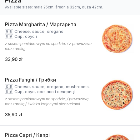
Pizza
Available sizes: mała 25cm, średnia 32cm, duża 42cm.
Pizza Margharita / Маргарита
🇬🇧 Cheese, sauce, oregano
🇺🇦 Сир, соус і
z sosem pomidorowym na spodzie, / z prawdziwa
mozzarellą,
33,90 zł
Pizza Funghi / Грибки
🇬🇧 Cheese, sauce, oregano, mushrooms.
🇺🇦 Сир, соус, орегано і печериці
z sosem pomidorowym na spodzie, / prawdziwą
mozzarellą / świeżo krojonymi pieczarkami
35,90 zł
Pizza Capri / Капрі