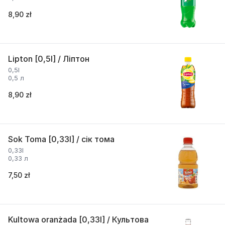
8,90 zł
Lipton [0,5l] / Ліптон
0,5l
0,5 л
8,90 zł
Sok Toma [0,33l] / сік тома
0,33l
0,33 л
7,50 zł
Kultowa oranżada [0,33l] / Культова