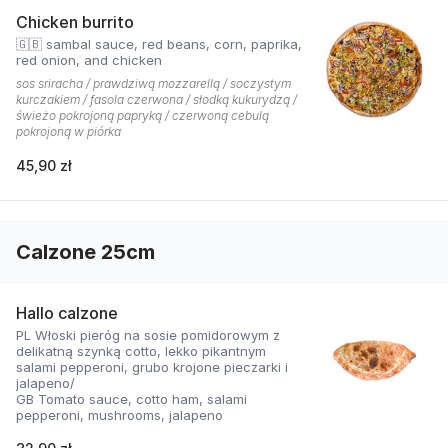
Chicken burrito
🇬🇧 sambal sauce, red beans, corn, paprika,
red onion, and chicken
sos sriracha / prawdziwą mozzarellą / soczystym
kurczakiem / fasola czerwona / słodką kukurydzą /
świeżo pokrojoną papryką / czerwoną cebulą
pokrojoną w piórka
45,90 zł
Calzone 25cm
Hallo calzone
PL Włoski pieróg na sosie pomidorowym z
delikatną szynką cotto, lekko pikantnym
salami pepperoni, grubo krojone pieczarki i
jalapeno/
GB Tomato sauce, cotto ham, salami
pepperoni, mushrooms, jalapeno