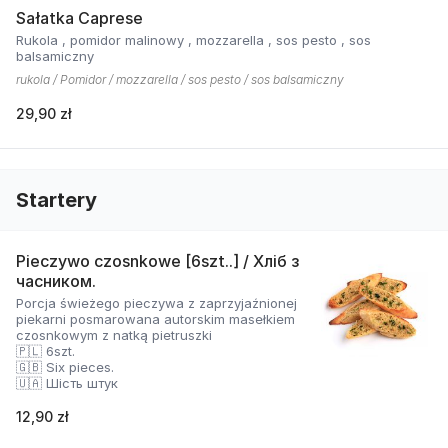
Sałatka Caprese
Rukola , pomidor malinowy , mozzarella , sos pesto , sos
balsamiczny
rukola / Pomidor / mozzarella / sos pesto / sos balsamiczny
29,90 zł
Startery
Pieczywo czosnkowe [6szt..] / Хліб з
часником.
Porcja świeżego pieczywa z zaprzyjaźnionej
piekarni posmarowana autorskim masełkiem
czosnkowym z natką pietruszki
🇵🇱 6szt.
🇬🇧 Six pieces.
🇺🇦 Шість штук
12,90 zł