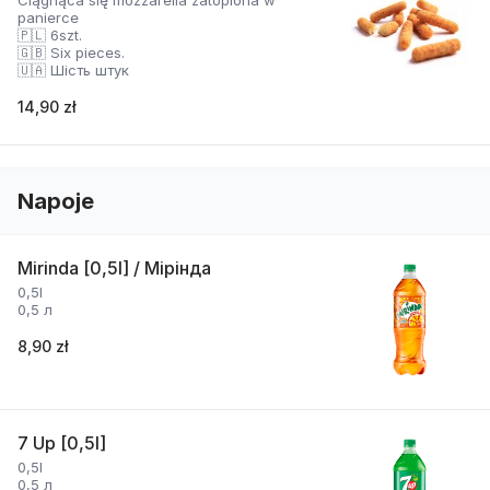
Ciągnąca się mozzarella zatopiona w
panierce
🇵🇱 6szt.
🇬🇧 Six pieces.
🇺🇦 Шість штук
14,90 zł
Napoje
Mirinda [0,5l] / Мірінда
0,5l
0,5 л
8,90 zł
7 Up [0,5l]
0,5l
0,5 л