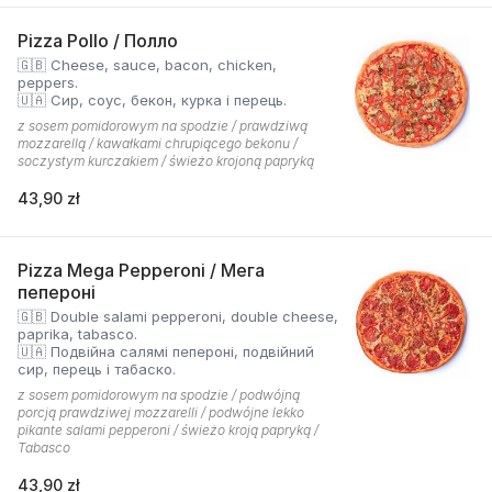
Pizza Pollo / Полло
🇬🇧 Cheese, sauce, bacon, chicken,
peppers.
🇺🇦 Сир, соус, бекон, курка і перець.
z sosem pomidorowym na spodzie / prawdziwą
mozzarellą / kawałkami chrupiącego bekonu /
soczystym kurczakiem / świeżo krojoną papryką
43,90 zł
Pizza Mega Pepperoni / Мега
пепероні
🇬🇧 Double salami pepperoni, double cheese,
paprika, tabasco.
🇺🇦 Подвійна салямі пепероні, подвійний
сир, перець і табаско.
z sosem pomidorowym na spodzie / podwójną
porcją prawdziwej mozzarelli / podwójne lekko
pikante salami pepperoni / świeżo kroją papryką /
Tabasco
43,90 zł