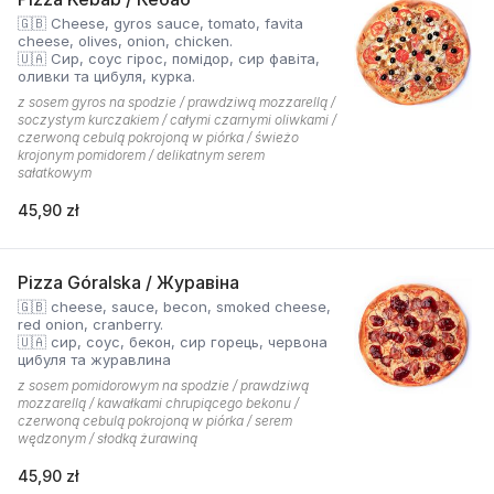
🇬🇧 Cheese, gyros sauce, tomato, favita
cheese, olives, onion, chicken.
🇺🇦 Сир, соус гірос, помідор, сир фавіта,
оливки та цибуля, курка.
z sosem gyros na spodzie / prawdziwą mozzarellą /
soczystym kurczakiem / całymi czarnymi oliwkami /
czerwoną cebulą pokrojoną w piórka / świeżo
krojonym pomidorem / delikatnym serem
sałatkowym
45,90 zł
Pizza Góralska / Журавіна
🇬🇧 cheese, sauce, becon, smoked cheese,
red onion, cranberry.
🇺🇦 сир, соус, бекон, сир горець, червона
цибуля та журавлина
z sosem pomidorowym na spodzie / prawdziwą
mozzarellą / kawałkami chrupiącego bekonu /
czerwoną cebulą pokrojoną w piórka / serem
wędzonym / słodką żurawiną
45,90 zł