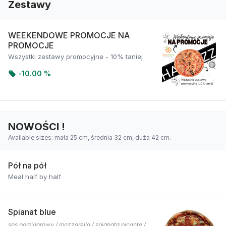
Zestawy
WEEKENDOWE PROMOCJE NA
PROMOCJE
Wszystki zestawy promocyjne - 10% taniej
-
10.00 %
NOWOŚCI !
Available sizes: mała 25 cm, średnia 32 cm, duża 42 cm.
Pół na pół
Meal half by half
Spianat blue
sos pomidorowy / mozzarella / spianata picante /