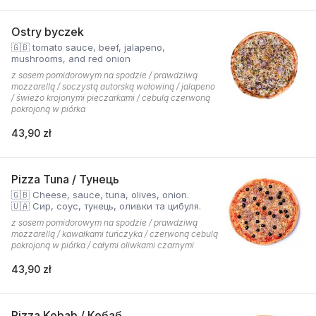
Ostry byczek
🇬🇧 tomato sauce, beef, jalapeno,
mushrooms, and red onion
z sosem pomidorowym na spodzie / prawdziwą
mozzarellą / soczystą autorską wołowiną / jalapeno
/ świeżo krojonymi pieczarkami / cebulą czerwoną
pokrojoną w piórka
43,90 zł
Pizza Tuna / Тунець
🇬🇧 Cheese, sauce, tuna, olives, onion.
🇺🇦 Сир, соус, тунець, оливки та цибуля.
z sosem pomidorowym na spodzie / prawdziwą
mozzarellą / kawałkami tuńczyka / czerwoną cebulą
pokrojoną w piórka / całymi oliwkami czarnymi
43,90 zł
Pizza Kebab / Кебаб