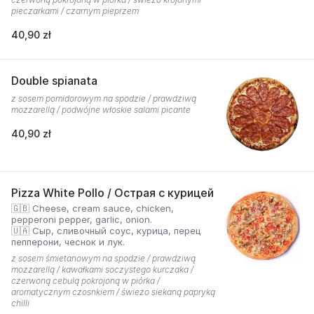
pieczarkami / czarnym pieprzem
40,90 zł
Double spianata
z sosem pomidorowym na spodzie / prawdziwą
mozzarellą / podwójne włoskie salami picante
40,90 zł
Pizza White Pollo / Острая с курицей
🇬🇧 Cheese, cream sauce, chicken,
pepperoni pepper, garlic, onion.
🇺🇦 Сыр, сливочный соус, курица, перец
пепперони, чеснок и лук.
z sosem śmietanowym na spodzie / prawdziwą
mozzarellą / kawałkami soczystego kurczaka /
czerwoną cebulą pokrojoną w piórka /
aromatycznym czosnkiem / świeżo siekaną papryką
chilli