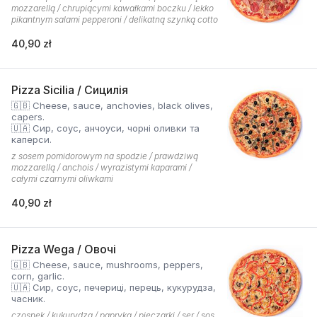
mozzarellą / chrupiącymi kawałkami boczku / lekko
pikantnym salami pepperoni / delikatną szynką cotto
40,90 zł
Pizza Sicilia / Сицилія
🇬🇧 Cheese, sauce, anchovies, black olives,
capers.
🇺🇦 Сир, соус, анчоуси, чорні оливки та
каперси.
z sosem pomidorowym na spodzie / prawdziwą
mozzarellą / anchois / wyrazistymi kaparami /
całymi czarnymi oliwkami
40,90 zł
Pizza Wega / Овочі
🇬🇧 Cheese, sauce, mushrooms, peppers,
corn, garlic.
🇺🇦 Сир, соус, печериці, перець, кукурудза,
часник.
czosnek / kukurydza / papryka / pieczarki / ser / sos