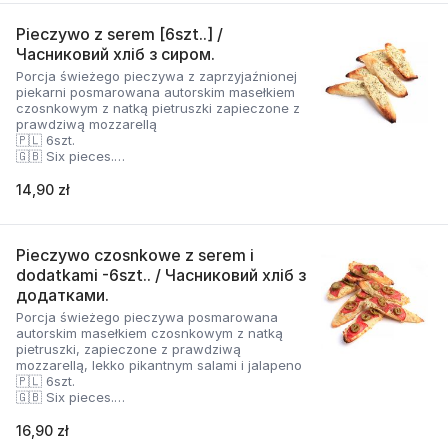
Pieczywo z serem [6szt..] /
Часниковий хліб з сиром.
Porcja świeżego pieczywa z zaprzyjaźnionej
piekarni posmarowana autorskim masełkiem
czosnkowym z natką pietruszki zapieczone z
prawdziwą mozzarellą
🇵🇱 6szt.
🇬🇧 Six pieces.
🇺🇦 Шість штук
14,90 zł
Pieczywo czosnkowe z serem i
dodatkami -6szt.. / Часниковий хліб з
додатками.
Porcja świeżego pieczywa posmarowana
autorskim masełkiem czosnkowym z natką
pietruszki, zapieczone z prawdziwą
mozzarellą, lekko pikantnym salami i jalapeno
🇵🇱 6szt.
🇬🇧 Six pieces.
🇺🇦 Шість штук
16,90 zł