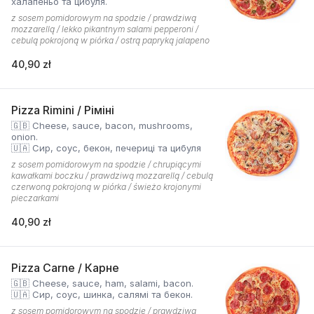
халапеньо та цибуля.
z sosem pomidorowym na spodzie / prawdziwą
mozzarellą / lekko pikantnym salami pepperoni /
cebulą pokrojoną w piórka / ostrą papryką jalapeno
40,90 zł
Pizza Rimini / Ріміні
🇬🇧 Cheese, sauce, bacon, mushrooms,
onion.
🇺🇦 Сир, соус, бекон, печериці та цибуля
z sosem pomidorowym na spodzie / chrupiącymi
kawałkami boczku / prawdziwą mozzarellą / cebulą
czerwoną pokrojoną w piórka / świeżo krojonymi
pieczarkami
40,90 zł
Pizza Carne / Карне
🇬🇧 Cheese, sauce, ham, salami, bacon.
🇺🇦 Сир, соус, шинка, салямі та бекон.
z sosem pomidorowym na spodzie / prawdziwą