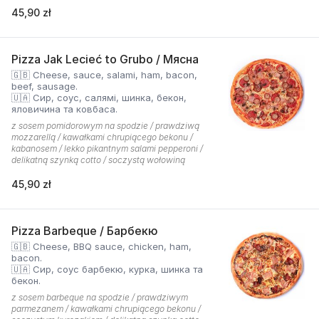
45,90 zł
Pizza Jak Lecieć to Grubo / Мясна
🇬🇧 Cheese, sauce, salami, ham, bacon,
beef, sausage.
🇺🇦 Сир, соус, салямі, шинка, бекон,
яловичина та ковбаса.
z sosem pomidorowym na spodzie / prawdziwą
mozzarellą / kawałkami chrupiącego bekonu /
kabanosem / lekko pikantnym salami pepperoni /
delikatną szynką cotto / soczystą wołowiną
45,90 zł
Pizza Barbeque / Барбекю
🇬🇧 Cheese, BBQ sauce, chicken, ham,
bacon.
🇺🇦 Сир, соус барбекю, курка, шинка та
бекон.
z sosem barbeque na spodzie / prawdziwym
parmezanem / kawałkami chrupiącego bekonu /